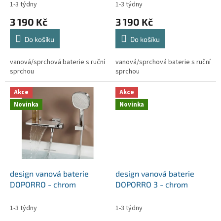
k
1-3 týdny
1-3 týdny
Průměrné
Průměrné
t
hodnocení
hodnocení
3 190 Kč
3 190 Kč
ů
produktu
produktu
je
je
Do košíku
Do košíku
5,0
5,0
z
z
5
5
vanová/sprchová baterie s ruční
vanová/sprchová baterie s ruční
hvězdiček.
hvězdiček.
sprchou
sprchou
Akce
Akce
Novinka
Novinka
design vanová baterie
design vanová baterie
DOPORRO - chrom
DOPORRO 3 - chrom
1-3 týdny
1-3 týdny