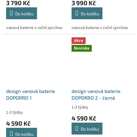
3 790 Kč
3 990 Kč
Do košíku
Do košíku
vanová baterie s ruční sprchou
vanová baterie s ruční sprchou
Akce
Novinka
design vanová baterie
design vanová baterie
DOPORRO 1
DOPORRO 2 - černá
1-3 týdny
Průměrné
1-3 týdny
hodnocení
4 590 Kč
produktu
4 590 Kč
je
Do košíku
5,0
Do košíku