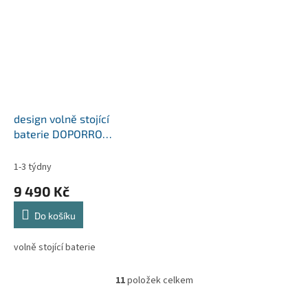
design volně stojící
baterie DOPORRO
Fontanum 05
1-3 týdny
9 490 Kč
Do košíku
volně stojící baterie
11
položek celkem
O
v