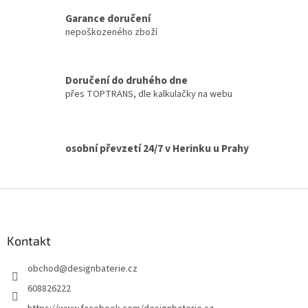
l
á
Garance doručení
d
nepoškozeného zboží
a
c
í
Doručení do druhého dne
p
přes TOPTRANS, dle kalkulačky na webu
r
v
k
y
v
osobní převzetí 24/7 v Herinku u Prahy
ý
p
i
Z
s
á
u
p
a
Kontakt
t
obchod
@
designbaterie.cz
í
608826222