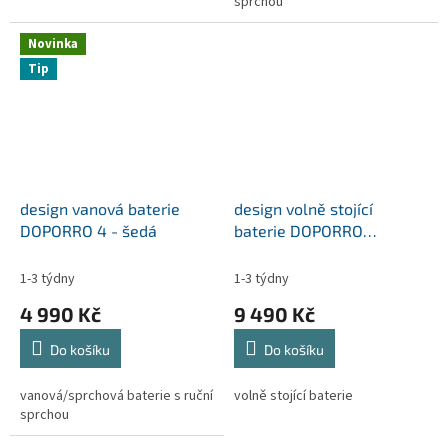
sprchou
Novinka
Tip
design vanová baterie
design volně stojící
DOPORRO 4 - šedá
baterie DOPORRO
Fontanum 03
1-3 týdny
1-3 týdny
4 990 Kč
9 490 Kč
Do košíku
Do košíku
vanová/sprchová baterie s ruční
volně stojící baterie
sprchou