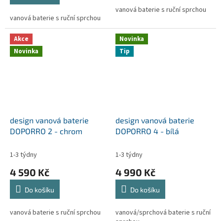
z
5
vanová baterie s ruční sprchou
vanová baterie s ruční sprchou
hvězdiček.
Akce
Novinka
Novinka
Tip
design vanová baterie
design vanová baterie
DOPORRO 2 - chrom
DOPORRO 4 - bílá
1-3 týdny
1-3 týdny
4 590 Kč
4 990 Kč
Do košíku
Do košíku
vanová baterie s ruční sprchou
vanová/sprchová baterie s ruční