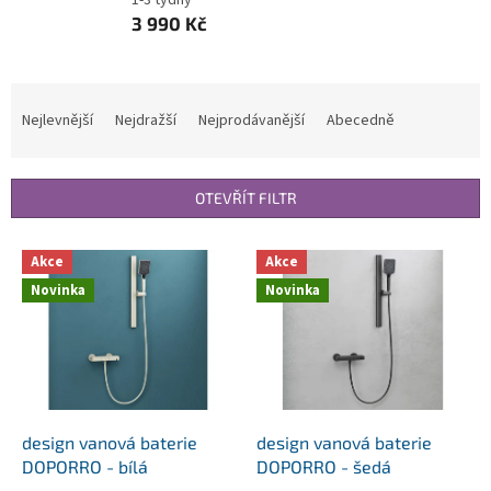
3 990 Kč
Ř
a
Nejlevnější
Nejdražší
Nejprodávanější
Abecedně
z
e
n
OTEVŘÍT FILTR
í
p
V
r
Akce
Akce
ý
o
Novinka
Novinka
p
d
i
u
s
k
p
t
r
ů
o
d
design vanová baterie
design vanová baterie
u
DOPORRO - bílá
DOPORRO - šedá