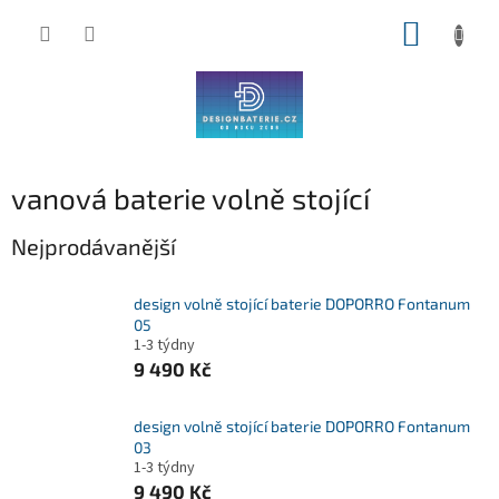
Přejít
NÁKUP
na
obsah
KOŠÍK
vanová baterie volně stojící
Nejprodávanější
design volně stojící baterie DOPORRO Fontanum
05
1-3 týdny
9 490 Kč
design volně stojící baterie DOPORRO Fontanum
03
1-3 týdny
9 490 Kč