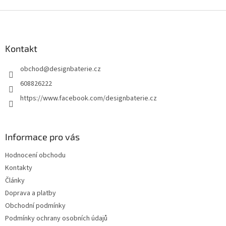
i
Z
s
á
u
p
a
Kontakt
t
obchod
@
designbaterie.cz
í
608826222
https://www.facebook.com/designbaterie.cz
Informace pro vás
Hodnocení obchodu
Kontakty
Články
Doprava a platby
Obchodní podmínky
Podmínky ochrany osobních údajů