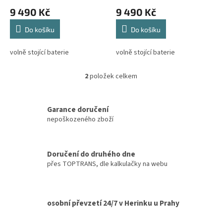
ů
9 490 Kč
9 490 Kč
Do košíku
Do košíku
volně stojící baterie
volně stojící baterie
2
položek celkem
O
v
l
á
Garance doručení
d
nepoškozeného zboží
a
c
í
Doručení do druhého dne
p
přes TOPTRANS, dle kalkulačky na webu
r
v
k
y
v
osobní převzetí 24/7 v Herinku u Prahy
ý
p