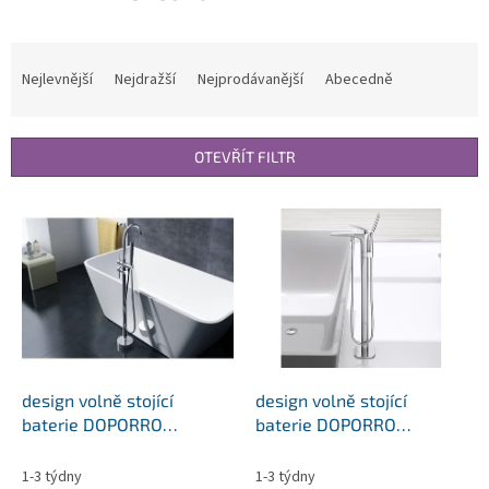
Ř
a
Nejlevnější
Nejdražší
Nejprodávanější
Abecedně
z
e
n
OTEVŘÍT FILTR
í
p
V
r
ý
o
p
d
i
u
s
k
p
t
r
ů
o
d
design volně stojící
design volně stojící
u
baterie DOPORRO
baterie DOPORRO
k
Fontanum 03
Fontanum 05
t
1-3 týdny
1-3 týdny