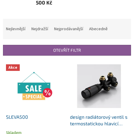
500 Kč
Ř
a
Nejlevnější
Nejdražší
Nejprodávanější
Abecedně
z
e
n
OTEVŘÍT FILTR
í
p
V
r
Akce
ý
o
p
d
i
u
s
k
p
t
r
ů
o
d
SLEVA500
design radiátorový ventil s
u
termostatickou hlavicí
k
DOPORRO ode zdi
Skladem
Průměrné