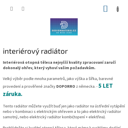
Přejít
NÁKUP
na
obsah
KOŠÍK
interiérový radiátor
Interiérová otopná tělesa nejvyšší kvality zpracovaní zaručí
dokonalý ohřev, který vyhoví vašim požadavkům.
Velký výběr podle mnoha parametrů, jako výška a šířka, barevné
5 LET
provedení a prověřené značky
DOPORRO
z německa. -
záruka.
Tento radiátor můžete využít buď jen jako radiátor na ústřední vytápění
nebo v kombinaci s elektrickým ohřevem a to jako elektrický radiátor
samotný, nebo elektrický radiátor kombi(topení + elektřina).
Prohlédněte si kvalitní otopná tělesa, které máme k rychlému dodání.