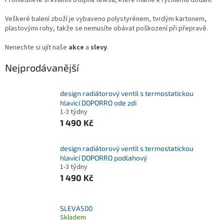
Veškeré balení zboží je vybaveno polystyrénem, tvrdým kartonem,
plastovými rohy, takže se nemusíte obávat poškození při přepravě.
Nenechte si ujít naše
akce
a
slevy
.
Nejprodávanější
design radiátorový ventil s termostatickou
hlavicí DOPORRO ode zdi
1-3 týdny
1 490 Kč
design radiátorový ventil s termostatickou
hlavicí DOPORRO podlahový
1-3 týdny
1 490 Kč
SLEVA500
Skladem