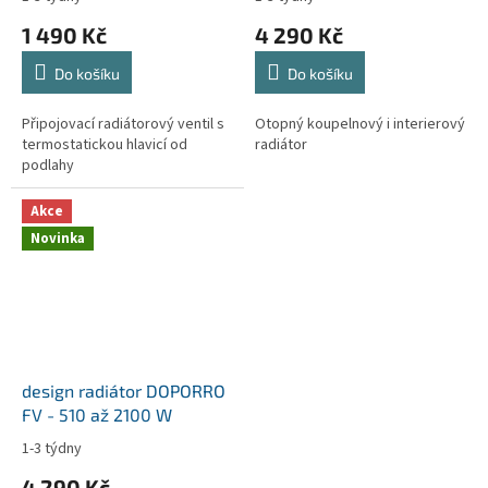
1 490 Kč
4 290 Kč
Do košíku
Do košíku
Připojovací radiátorový ventil s
Otopný koupelnový i interierový
termostatickou hlavicí od
radiátor
podlahy
Akce
Novinka
design radiátor DOPORRO
FV - 510 až 2100 W
1-3 týdny
Průměrné
hodnocení
4 290 Kč