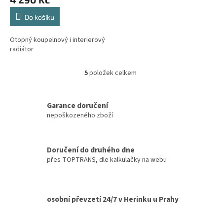
produktu
je
Do košíku
5,0
z
5
Otopný koupelnový i interierový
hvězdiček.
radiátor
5
položek celkem
O
v
l
á
Garance doručení
d
nepoškozeného zboží
a
c
í
Doručení do druhého dne
p
přes TOPTRANS, dle kalkulačky na webu
r
v
k
y
v
osobní převzetí 24/7 v Herinku u Prahy
ý
p