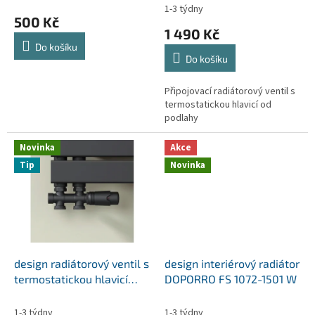
t
1-3 týdny
hodnocení
500 Kč
ů
produktu
1 490 Kč
je
Do košíku
5,0
Do košíku
z
5
Připojovací radiátorový ventil s
hvězdiček.
termostatickou hlavicí od
podlahy
Novinka
Akce
Tip
Novinka
design radiátorový ventil s
design interiérový radiátor
termostatickou hlavicí
DOPORRO FS 1072-1501 W
DOPORRO podlahový
1-3 týdny
1-3 týdny