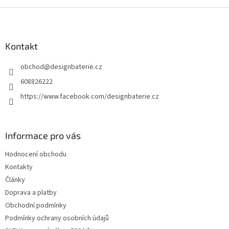
i
Z
s
á
u
p
a
Kontakt
t
obchod
@
designbaterie.cz
í
608826222
https://www.facebook.com/designbaterie.cz
Informace pro vás
Hodnocení obchodu
Kontakty
Články
Doprava a platby
Obchodní podmínky
Podmínky ochrany osobních údajů