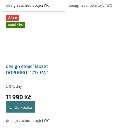
design záchod stojící WC
design záchod stojící WC
Akce
Novinka
design stojící klozet
DOPORRO DZ179 WC -
BLACK -soft close
ZDARMA
1-3 týdny
11 990 Kč
Do košíku
design záchod stojící WC