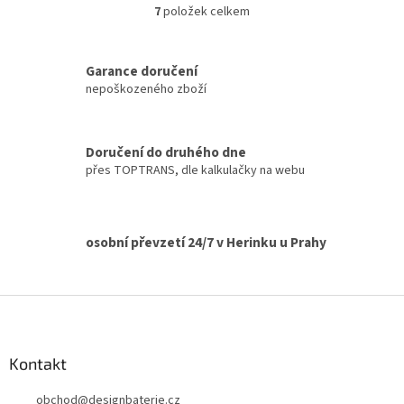
7
položek celkem
O
v
l
á
Garance doručení
d
nepoškozeného zboží
a
c
í
Doručení do druhého dne
p
přes TOPTRANS, dle kalkulačky na webu
r
v
k
y
v
osobní převzetí 24/7 v Herinku u Prahy
ý
p
i
Z
s
á
u
p
a
Kontakt
t
obchod
@
designbaterie.cz
í