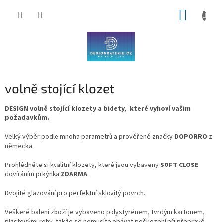
Přejít
NÁKUP
na
obsah
KOŠÍK
volně stojící klozet
DESIGN volně stojící klozety a bidety, které vyhoví vašim
požadavkům.
Velký výběr podle mnoha parametrů a prověřené značky
DOPORRO
z
německa.
Prohlédněte si kvalitní klozety, které jsou vybaveny
SOFT CLOSE
dovíráním prkýnka
ZDARMA
.
Dvojité glazování
pro perfektní sklovitý povrch.
Veškeré balení zboží je vybaveno polystyrénem, tvrdým kartonem,
plastovými rohy, takže se nemusíte obávat poškození při přepravě.