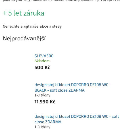
+ 5 let záruka
Nenechte si ujít naše
akce
a
slevy
.
Nejprodávanější
SLEVA500
Skladem
500 Kč
design stojící klozet DOPORRO DZ108 WC -
BLACK - soft close ZDARMA
1-3 týdny
11 990 Kč
design stojící klozet DOPORRO DZ108 WC - soft
close ZDARMA
1-3 týdny