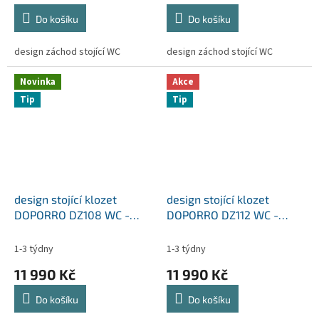
Do košíku
Do košíku
design záchod stojící WC
design záchod stojící WC
Novinka
Akce
Tip
Tip
design stojící klozet
design stojící klozet
DOPORRO DZ108 WC -
DOPORRO DZ112 WC -
BLACK - soft close
BLACK - soft close
ZDARMA
ZDARMA
1-3 týdny
1-3 týdny
11 990 Kč
11 990 Kč
Do košíku
Do košíku