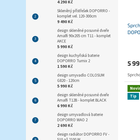
4 290 Kč
Skleněný přístřešek DOPORRO -
komplet vel. 120-300cm
9 490 Kč
Sprch
design skleněné posuvné dveře
DOPO
Amalfi 90x205 cm T11 - komplet
AKCE
5 990 Kč
design kuchyňská baterie
DOPORRO Turnix 2
5 99
1 590 Kč
Sprcho
design umyvadlo COLOSUM
G820 - 120cm
5 990 Kč
Novi
design skleněné posuvné dveře
Tip
Amalfi T12B - komplet BLACK
6 990 Kč
design umyvadlová baterie
DOPORRO WAO 2
2 690 Kč
design radiátor DOPORRO FV -
510 až 2100 W