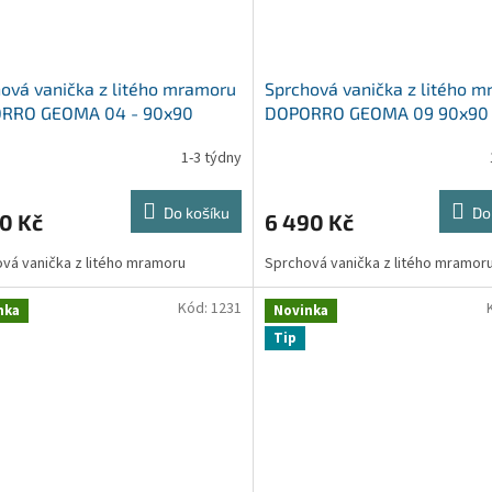
ová vanička z litého mramoru
Sprchová vanička z litého 
RRO GEOMA 04 - 90x90
DOPORRO GEOMA 09 90x90
1-3 týdny
Do košíku
Do
0 Kč
6 490 Kč
vá vanička z litého mramoru
Sprchová vanička z litého mramor
Kód:
1231
nka
Novinka
Tip