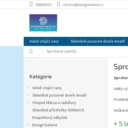
Přejít
608826222
obchod@designbaterie.cz
na
obsah
Volně stojící vany
Skleněné posuvné dveře Amalfi
Domů
Sprchové vaničky
P
Spr
o
Přeskočit
s
Kategorie
kategorie
Sprchov
t
r
Volně stojící vany
Velký v
a
Skleněné posuvné dveře Amalfi
n
Prohlédn
Otopná tělesa a radiátory
n
í
Skleněné přístřešky VORDACH
Veškeré
p
Koupelnový nábytek
+ 5 
a
Design baterie