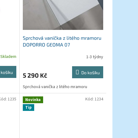
Sprchová vanička z litého mramoru
DOPORRO GEOMA 07
Skladem
1-3 týdny
 košíku
Do košíku
5 290 Kč
Sprchová vanička z litého mramoru
Kód:
1235
Kód:
1234
Novinka
Tip