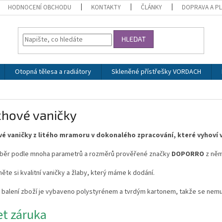
HODNOCENÍ OBCHODU
KONTAKTY
ČLÁNKY
DOPRAVA A P
HLEDAT
Otopná tělesa a radiátory
Skleněné přístřešky VORDACH
chové vaničky
é vaničky z litého mramoru v dokonalého zpracování, které vyhoví
ýběr podle mnoha parametrů a rozměrů prověřené značky
DOPORRO
z něm
ěte si kvalitní vaničky a žlaby, který máme k dodání.
 balení zboží je vybaveno polystyrénem a tvrdým kartonem, takže se nemu
let záruka