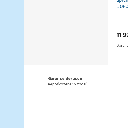
DOPO
11 9
Sprcho
Garance doručení
nepoškozeného zboží
Z
á
p
a