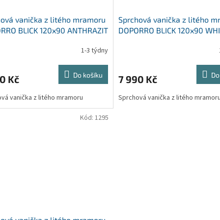
ová vanička z litého mramoru
Sprchová vanička z litého 
RRO BLICK 120x90 ANTHRAZIT
DOPORRO BLICK 120x90 WH
1-3 týdny
Do košíku
Do
0 Kč
7 990 Kč
vá vanička z litého mramoru
Sprchová vanička z litého mramor
Kód:
1295
ová vanička z litého mramoru