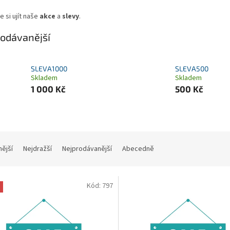
 si ujít naše
akce
a
slevy
.
odávanější
SLEVA1000
SLEVA500
Skladem
Skladem
1 000 Kč
500 Kč
nější
Nejdražší
Nejprodávanější
Abecedně
Kód:
797