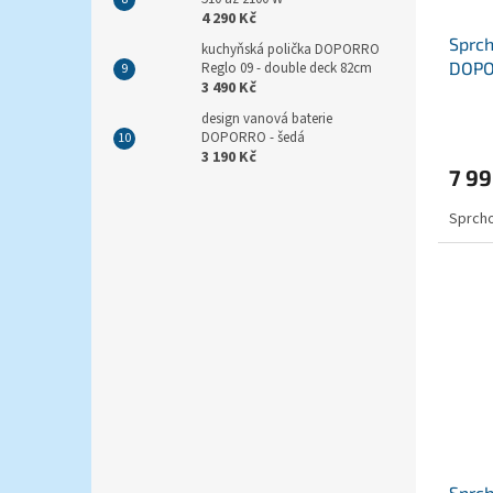
4 290 Kč
Sprch
kuchyňská polička DOPORRO
DOPO
Reglo 09 - double deck 82cm
3 490 Kč
design vanová baterie
DOPORRO - šedá
3 190 Kč
7 99
Sprcho
Sprch