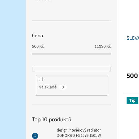
p
d
r
u
o
k
d
t
u
ů
Cena
SLEV
k
t
500
Kč
11990
Kč
ů
Průmě
hodno
produ
500
je
5,0
Na skladě
z
3
5
hvězdi
Tip
Top 10 produktů
design interiérový radiátor
DOPORRO FS 1072-1501 W