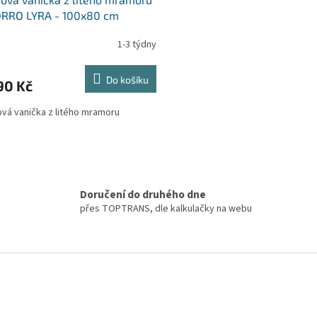
RRO LYRA - 100x80 cm
1-3 týdny
Do košíku
90 Kč
vá vanička z litého mramoru
O
v
l
á
Doručení do druhého dne
d
přes TOPTRANS, dle kalkulačky na webu
a
c
í
p
r
v
k
y