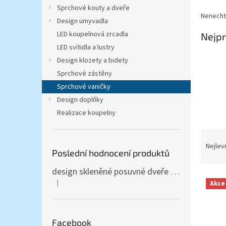
n
Sprchové kouty a dveře
e
Nenechte
Design umyvadla
l
LED koupelnová zrcadla
Nejpr
LED svítidla a lustry
Design klozety a bidety
Sprchové zástěny
Sprchové vaničky
Design doplňky
Realizace koupelny
Ř
a
Nejlev
Poslední hodnocení produktů
z
e
design skleněné posuvné dveře Amalfi 90x205 cm T12 - komplet AKCE
V
n
|
Akce
Hodnocení produktu je 5 z 5 hvězdiček.
ý
í
p
p
i
r
s
Facebook
o