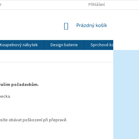
LATBY
OBCHODNÍ PODMÍNKY
PODMÍNKY OCHRANY OSOBNÍCH ÚDAJ
Přihlášení
NÁKUPNÍ
Prázdný košík
KOŠÍK
Koupelnový nábytek
Design baterie
Sprchové kouty a dveře
 vašim požadavkům.
ecka.
síte obávat poškození při přepravě.