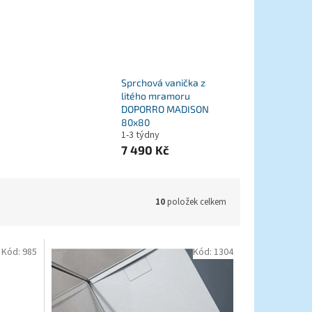
Sprchová vanička z
litého mramoru
DOPORRO MADISON
80x80
1-3 týdny
7 490 Kč
10
položek celkem
Kód:
985
Kód:
1304