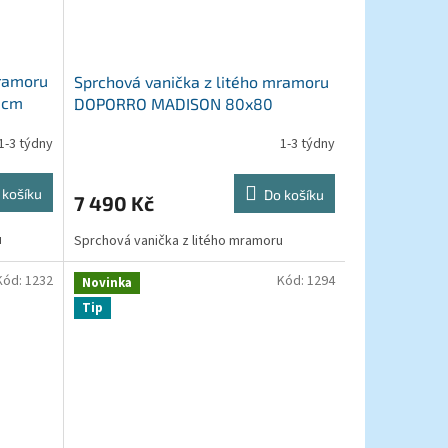
mramoru
Sprchová vanička z litého mramoru
 cm
DOPORRO MADISON 80x80
1-3 týdny
1-3 týdny
 košíku
Do košíku
7 490 Kč
u
Sprchová vanička z litého mramoru
Kód:
1232
Kód:
1294
Novinka
Tip