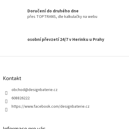
c
í
Doručení do druhého dne
p
přes TOPTRANS, dle kalkulačky na webu
r
v
k
y
v
osobní převzetí 24/7 v Herinku u Prahy
ý
p
i
Z
s
á
u
p
a
Kontakt
t
obchod
@
designbaterie.cz
í
608826222
https://www.facebook.com/designbaterie.cz
Informace pro vás