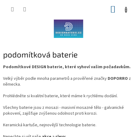
Přejít
NÁKUP
na
obsah
KOŠÍK
podomítková baterie
Podomítkové DESIGN baterie, které vyhoví vašim požadavkům.
Velký výběr podle mnoha parametrů a prověřené značky
DOPORRO
z
německa.
Prohlédněte si kvalitní baterie, které máme k rychlému dodání.
Všechny baterie jsou z mosazi - masivní mosazné tělo - galvanické
pokovení, zajišťuje zvýšenou odolnost proti korozi.
Keramická kartuše, nejnovější technologie baterie.
Nenechte si ujít naše
akce
a
slevy
.