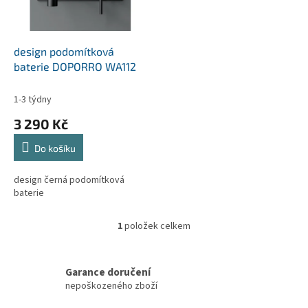
p
t
r
ů
o
d
design podomítková
u
baterie DOPORRO WA112
k
t
1-3 týdny
ů
3 290 Kč
Do košíku
design černá podomítková
baterie
1
položek celkem
O
v
l
á
Garance doručení
d
nepoškozeného zboží
a