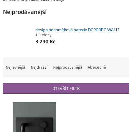
Nejprodávanější
design podomítková baterie DOPORRO WA112
1-3 týdny
3 290 Kč
Ř
a
Nejlevnější
Nejdražší
Nejprodávanější
Abecedně
z
e
n
OTEVŘÍT FILTR
í
p
V
r
ý
o
p
d
i
u
s
k