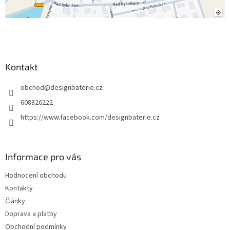
Z
á
p
a
Kontakt
t
obchod
@
designbaterie.cz
í
608826222
https://www.facebook.com/designbaterie.cz
Informace pro vás
Hodnocení obchodu
Kontakty
Články
Doprava a platby
Obchodní podmínky