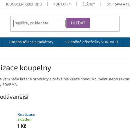
HODNOCENÍ OBCHODU
KONTAKTY
ČLÁNKY
DOPRAVA A P
HLEDAT
Otopná tělesa a radiátory
Skleněné přístřešky VORDACH
lizace koupelny
i se Vám naše krásné produkty a právě plánujete novou koupelnu nebo rek
y ZDARMA.
odávanější
Realizace
Skladem
1 Kč