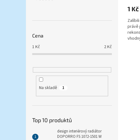
produ
1 Kč
je
5,0
Zalíbi
z
právě 
5
rekons
hvězdi
Cena
vhodn
1
Kč
2
Kč
Na skladě
1
Top 10 produktů
design interiérový radiátor
DOPORRO FS 1072-1501 W