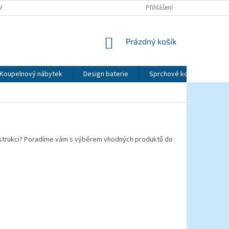
LATBY
OBCHODNÍ PODMÍNKY
PODMÍNKY OCHRANY OSOBNÍCH ÚDAJ
Přihlášení
NÁKUPNÍ
Prázdný košík
KOŠÍK
Koupelnový nábytek
Design baterie
Sprchové kouty a dveře
onstrukci? Poradíme vám s výběrem vhodných produktů do