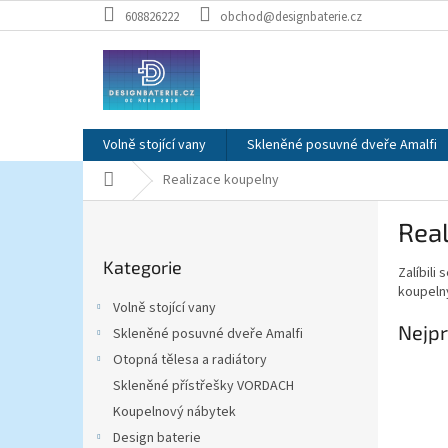
Přejít
608826222
obchod@designbaterie.cz
na
obsah
Volně stojící vany
Skleněné posuvné dveře Amalfi
Domů
Realizace koupelny
P
Rea
o
Přeskočit
s
Kategorie
kategorie
Zalíbil
t
koupeln
r
Volně stojící vany
a
Nejpr
Skleněné posuvné dveře Amalfi
n
Otopná tělesa a radiátory
n
í
Skleněné přístřešky VORDACH
p
Koupelnový nábytek
a
Design baterie