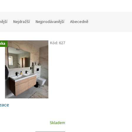
nější
Nejdražší
Nejprodávanější
Abecedně
Kód:
627
nka
zace
Skladem
rné
cení