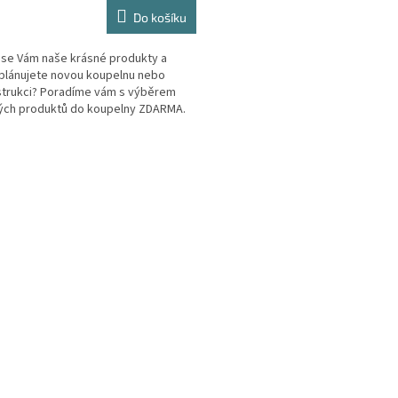
ktu
Do košíku
li se Vám naše krásné produkty a
plánujete novou koupelnu nebo
trukci? Poradíme vám s výběrem
ček.
ých produktů do koupelny ZDARMA.
O
v
l
á
d
a
c
í
p
r
v
k
y
v
ý