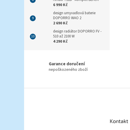
6 990 Kč
design umyvadlová baterie
DOPORRO WAO 2
2 690 Kč
design radiátor DOPORRO FV -
510 až 2100 W
4 290 Kč
Garance doručení
nepoškozeného zboží
Z
á
p
a
t
Kontakt
í