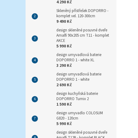
4 290 Kč
Skleněný přístřešek DOPORRO -
komplet vel. 120-300cm
9 490 Kč
design skleněné posuvné dveře
Amalfi 90x205 cm T11 - komplet
AKCE
5 990 Kč
design umyvadlová baterie
DOPORRO 1 - white XL
3 290 Kč
design umyvadlová baterie
DOPORRO 1 - white
2 690 Kč
design kuchyňská baterie
DOPORRO Turnix 2
1 590 Kč
design umyvadlo COLOSUM
G820 - 120cm
5 990 Kč
design skleněné posuvné dveře
Amalfi T12B - komplet BLACK