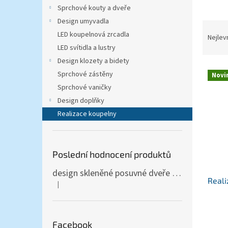
n
Sprchové kouty a dveře
e
Design umyvadla
l
Ř
LED koupelnová zrcadla
a
Nejlev
z
LED svítidla a lustry
e
Design klozety a bidety
V
n
Sprchové zástěny
Novi
ý
í
Sprchové vaničky
p
p
Design doplňky
i
r
s
Realizace koupelny
o
p
d
r
u
o
k
Poslední hodnocení produktů
d
t
u
ů
design skleněné posuvné dveře Amalfi 90x205 cm T12 - komplet AKCE
Reali
k
|
Hodnocení produktu je 5 z 5 hvězdiček.
t
ů
Průmě
hodno
Facebook