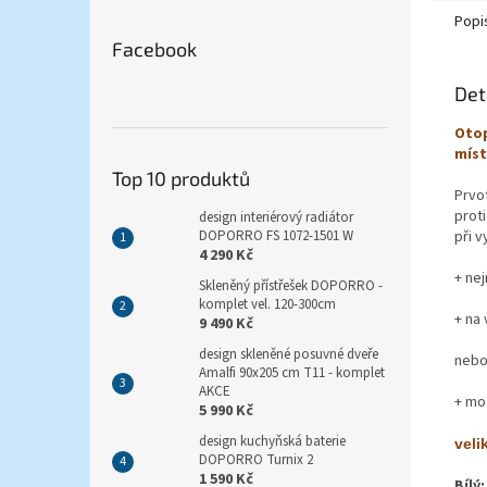
Popi
Facebook
Det
Otop
míst
Top 10 produktů
Prvo
proti
design interiérový radiátor
při v
DOPORRO FS 1072-1501 W
4 290 Kč
+ ne
Skleněný přístřešek DOPORRO -
komplet vel. 120-300cm
+ na
9 490 Kč
design skleněné posuvné dveře
neb
Amalfi 90x205 cm T11 - komplet
AKCE
+ mo
5 990 Kč
design kuchyňská baterie
veli
DOPORRO Turnix 2
1 590 Kč
Bílý: