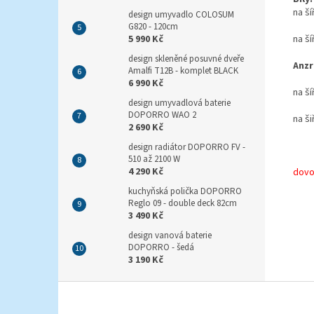
na š
design umyvadlo COLOSUM
G820 - 120cm
na ší
5 990 Kč
design skleněné posuvné dveře
Anzr
Amalfi T12B - komplet BLACK
6 990 Kč
na ší
design umyvadlová baterie
DOPORRO WAO 2
na ši
2 690 Kč
design radiátor DOPORRO FV -
510 až 2100 W
4 290 Kč
dovo
kuchyňská polička DOPORRO
Reglo 09 - double deck 82cm
3 490 Kč
design vanová baterie
DOPORRO - šedá
3 190 Kč
Z
á