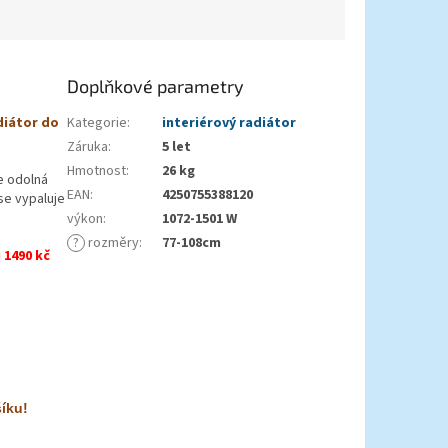
Doplňkové parametry
diátor do
Kategorie
:
interiérový radiátor
Záruka
:
5 let
Hmotnost
:
26 kg
e odolná
EAN
:
4250755388120
 se vypaluje
výkon
:
1072-1501 W
?
rozměry
:
77-108cm
 1490 kč
šíku!