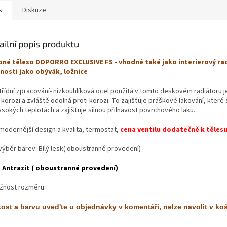
s
Diskuze
ailní popis produktu
né těleso DOPORRO EXCLUSIVE FS - vhodné také jako interierový ra
nosti jako obývák, ložnice
třídní zpracování- nízkouhlíková ocel použitá v tomto deskovém radiátoru j
 korozi a zvláště odolná proti korozi. To zajišťuje práškové lakování, které
ysokých teplotách a zajišťuje silnou přilnavost povrchového laku.
jmodernější design a kvalita, termostat,
cena ventilu dodatečně k tělesu
 výběr barev: Bílý lesk( oboustranné provedení)
o
Antrazit ( oboustranné provedení)
žnost rozměru:
kost a barvu uved'te u objednávky v komentáři, nelze navolit v ko