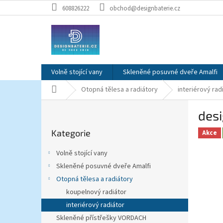
Přejít
608826222
obchod@designbaterie.cz
na
obsah
Volně stojící vany
Skleněné posuvné dveře Amalfi
Domů
Otopná tělesa a radiátory
interiérový rad
P
desi
o
Přeskočit
s
Kategorie
kategorie
Akce
t
r
Volně stojící vany
a
Skleněné posuvné dveře Amalfi
n
Otopná tělesa a radiátory
n
í
koupelnový radiátor
p
interiérový radiátor
a
Skleněné přístřešky VORDACH