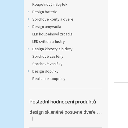
n
Koupelnový nábytek
e
Design baterie
l
Sprchové kouty a dveře
Design umyvadla
LED koupelnová zrcadla
LED svítidla a lustry
Design klozety a bidety
Sprchové zástěny
Sprchové vaničky
Design doplňky
Realizace koupelny
Poslední hodnocení produktů
design skleněné posuvné dveře Amalfi 90x205 cm T12 - komplet AKCE
|
Hodnocení produktu je 5 z 5 hvězdiček.