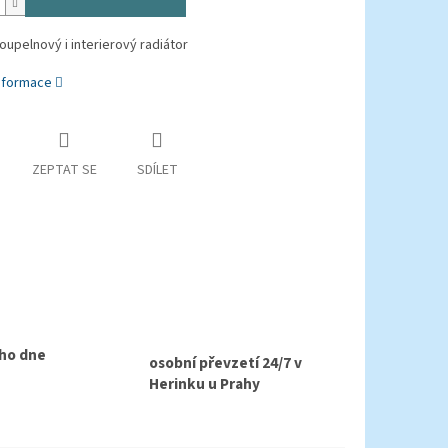
upelnový i interierový radiátor
informace
ZEPTAT SE
SDÍLET
ho dne
osobní převzetí 24/7 v
Herinku u Prahy