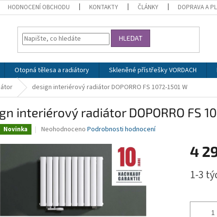
HODNOCENÍ OBCHODU
KONTAKTY
ČLÁNKY
DOPRAVA A P
HLEDAT
Otopná tělesa a radiátory
Skleněné přístřešky VORDACH
iátor
design interiérový radiátor DOPORRO FS 1072-1501 W
gn interiérový radiátor DOPORRO FS 1
Průměrné
Neohodnoceno
Podrobnosti hodnocení
Novinka
hodnocení
produktu
4 2
je
0,0
Měrná
1-3 t
z
cena:
5
hvězdiček.