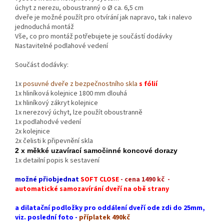
úchyt z nerezu, oboustranný o Ø ca. 6,5 cm
dveře je možné použít pro otvírání jak napravo, tak i nalevo
jednoduchá montáž
Vše, co pro montáž potřebujete je součástí dodávky
Nastavitelné podlahové vedení
Součást dodávky:
1x
posuvné dveře z bezpečnostního skla
s fólií
1x hliníková kolejnice 1800 mm dlouhá
1x hliníkový zákryt kolejnice
1x nerezový úchyt, lze použít oboustranně
1x podlahodvé vedení
2x kolejnice
2x čelisti k připevnění skla
2 x měkké uzavírací samočinné koncové dorazy
1x detailní popis k sestavení
možné přiobjednat
SOFT CLOSE
- cena 1490 kč -
automatické samozavírání dveří na obě strany
a dilatační podložky pro oddálení dveří ode zdi do 25mm,
viz. poslední foto -
příplatek 490kč