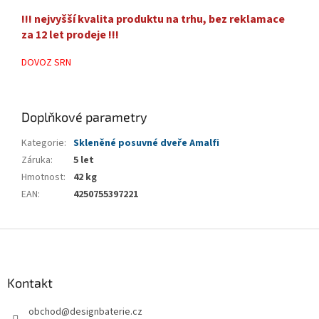
!!! nejvyšší kvalita produktu na trhu, bez reklamace
za 12 let prodeje !!!
DOVOZ SRN
Doplňkové parametry
Kategorie
:
Skleněné posuvné dveře Amalfi
Záruka
:
5 let
Hmotnost
:
42 kg
EAN
:
4250755397221
Z
á
p
a
Kontakt
t
obchod
@
designbaterie.cz
í