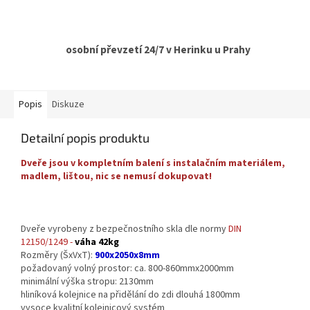
osobní převzetí 24/7 v Herinku u Prahy
Popis
Diskuze
Detailní popis produktu
Dveře jsou v kompletním balení s instalačním materiálem,
madlem, lištou, nic se nemusí dokupovat!
Dveře vyrobeny z bezpečnostního skla dle normy
DIN
12150/1249 -
váha 42kg
Rozměry (ŠxVxT):
900x2050x8mm
požadovaný volný prostor: ca. 800-860mmx2000mm
minimální výška stropu: 2130mm
hliníková kolejnice na přidělání do zdi dlouhá 1800mm
vysoce kvalitní kolejnicový systém