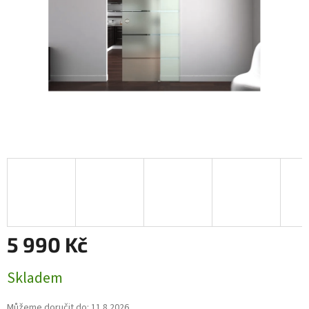
5 990 Kč
Měrná
Skladem
cena:
Můžeme doručit do:
11.8.2026