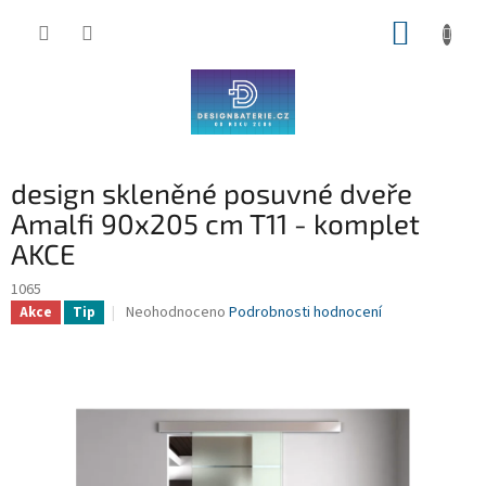
Přejít
NÁKUP
na
obsah
KOŠÍK
design skleněné posuvné dveře
Amalfi 90x205 cm T11 - komplet
AKCE
1065
Průměrné
Neohodnoceno
Podrobnosti hodnocení
Akce
Tip
hodnocení
produktu
je
0,0
z
5
hvězdiček.