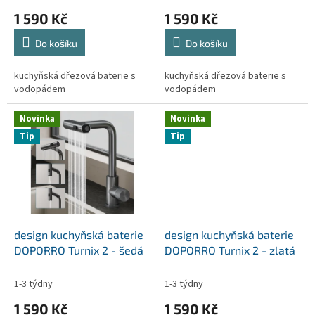
ů
1 590 Kč
1 590 Kč
Do košíku
Do košíku
kuchyňská dřezová baterie s
kuchyňská dřezová baterie s
vodopádem
vodopádem
Novinka
Novinka
Tip
Tip
design kuchyňská baterie
design kuchyňská baterie
DOPORRO Turnix 2 - šedá
DOPORRO Turnix 2 - zlatá
1-3 týdny
1-3 týdny
1 590 Kč
1 590 Kč