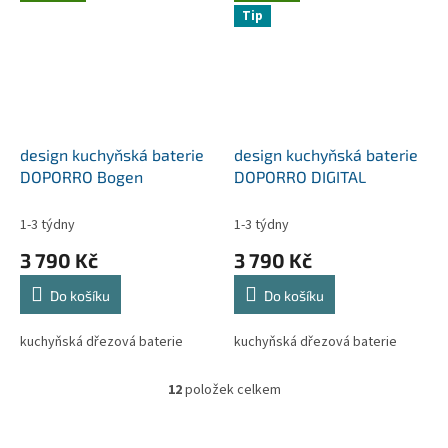
Tip
design kuchyňská baterie
design kuchyňská baterie
DOPORRO Bogen
DOPORRO DIGITAL
1-3 týdny
1-3 týdny
3 790 Kč
3 790 Kč
Do košíku
Do košíku
kuchyňská dřezová baterie
kuchyňská dřezová baterie
12
položek celkem
O
v
l