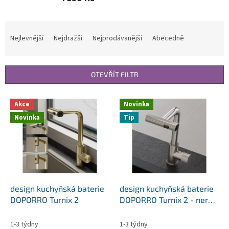
Ř
a
Nejlevnější
Nejdražší
Nejprodávanější
Abecedně
z
e
n
OTEVŘÍT FILTR
í
p
V
r
Akce
Novinka
ý
o
Novinka
Tip
p
d
i
u
s
k
p
t
r
ů
o
d
design kuchyňská baterie
design kuchyňská baterie
u
DOPORRO Turnix 2
DOPORRO Turnix 2 - nerez
k
ocel
t
1-3 týdny
1-3 týdny