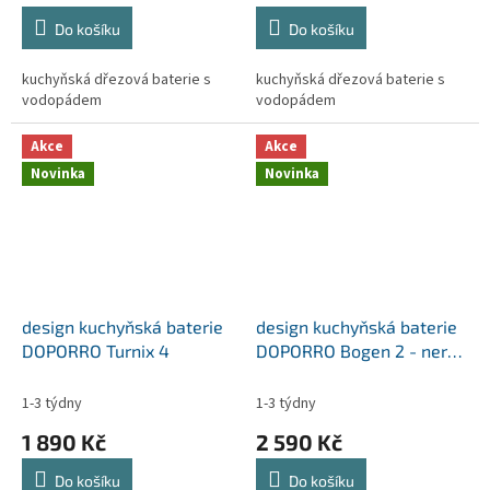
Do košíku
Do košíku
kuchyňská dřezová baterie s
kuchyňská dřezová baterie s
vodopádem
vodopádem
Akce
Akce
Novinka
Novinka
design kuchyňská baterie
design kuchyňská baterie
DOPORRO Turnix 4
DOPORRO Bogen 2 - nerez
a vodopád
1-3 týdny
1-3 týdny
1 890 Kč
2 590 Kč
Do košíku
Do košíku