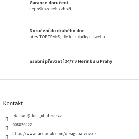
á
Garance doručení
d
nepoškozeného zboží
a
c
í
Doručení do druhého dne
p
přes TOPTRANS, dle kalkulačky na webu
r
v
k
y
v
osobní převzetí 24/7 v Herinku u Prahy
ý
p
i
Z
s
á
u
p
a
Kontakt
t
obchod
@
designbaterie.cz
í
608826222
https://www.facebook.com/designbaterie.cz