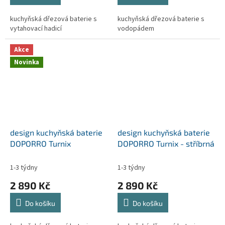
kuchyňská dřezová baterie s
kuchyňská dřezová baterie s
vytahovací hadicí
vodopádem
Akce
Novinka
design kuchyňská baterie
design kuchyňská baterie
DOPORRO Turnix
DOPORRO Turnix - stříbrná
1-3 týdny
1-3 týdny
2 890 Kč
2 890 Kč
Do košíku
Do košíku