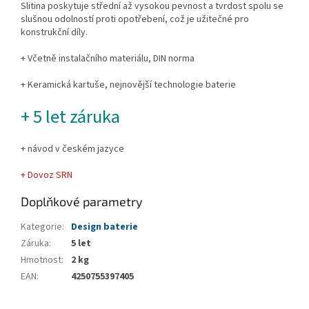
Slitina poskytuje střední až vysokou pevnost a tvrdost spolu se
slušnou odolností proti opotřebení, což je užitečné pro
konstrukční díly.
+ Včetně instalačního materiálu, DIN norma
+ Keramická kartuše, nejnovější technologie baterie
+ 5 let záruka
+ návod v českém jazyce
+ Dovoz SRN
Doplňkové parametry
Kategorie
:
Design baterie
Záruka
:
5 let
Hmotnost
:
2 kg
EAN
:
4250755397405