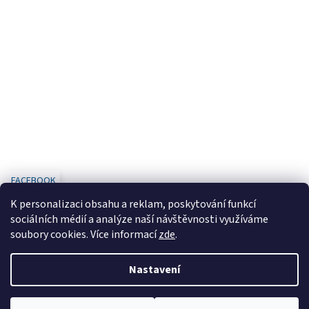
FACEBOOK
K personalizaci obsahu a reklam, poskytování funkcí
sociálních médií a analýze naší návštěvnosti využíváme
soubory cookies. Více informací
zde
.
Vytvořil Shoptet
Nastavení
Copyright 2026
www.designbaterie.cz
. Všechna práva vyhrazena.