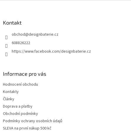
Z
á
p
a
Kontakt
t
obchod
@
designbaterie.cz
í
608826222
https://www.facebook.com/designbaterie.cz
Informace pro vás
Hodnocení obchodu
Kontakty
Články
Doprava a platby
Obchodní podmínky
Podmínky ochrany osobních údajů
SLEVA na první nákup 500 kč