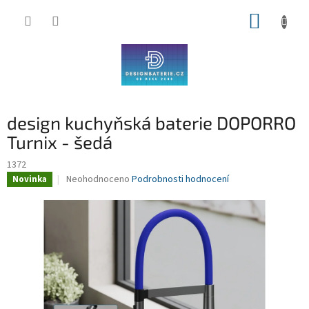
Přejít
NÁKUP
na
obsah
KOŠÍK
design kuchyňská baterie DOPORRO
Turnix - šedá
1372
Průměrné
Neohodnoceno
Podrobnosti hodnocení
Novinka
hodnocení
produktu
je
0,0
z
5
hvězdiček.