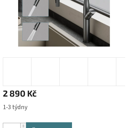
2 890 Kč
Měrná
1-3 týdny
cena: