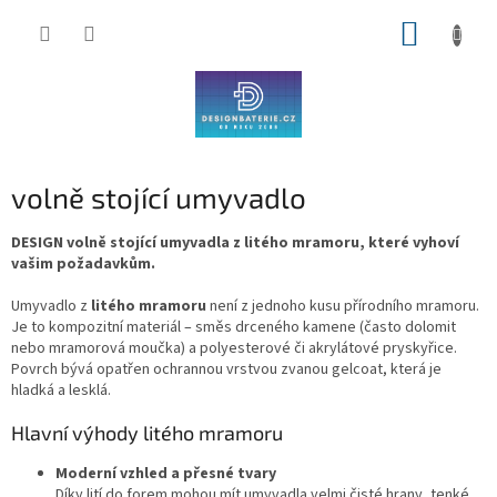
Přejít
NÁKUP
na
obsah
KOŠÍK
volně stojící umyvadlo
DESIGN volně stojící umyvadla z litého mramoru, které vyhoví
vašim požadavkům.
Umyvadlo z
litého mramoru
není z jednoho kusu přírodního mramoru.
Je to kompozitní materiál – směs drceného kamene (často dolomit
nebo mramorová moučka) a polyesterové či akrylátové pryskyřice.
Povrch bývá opatřen ochrannou vrstvou zvanou gelcoat, která je
hladká a lesklá.
Hlavní výhody litého mramoru
Moderní vzhled a přesné tvary
Díky lití do forem mohou mít umyvadla velmi čisté hrany, tenké