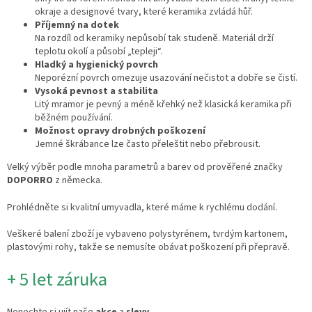
okraje a designové tvary, které keramika zvládá hůř.
Příjemný na dotek
Na rozdíl od keramiky nepůsobí tak studeně. Materiál drží
teplotu okolí a působí „tepleji“.
Hladký a hygienický povrch
Neporézní povrch omezuje usazování nečistot a dobře se čistí.
Vysoká pevnost a stabilita
Litý mramor je pevný a méně křehký než klasická keramika při
běžném používání.
Možnost opravy drobných poškození
Jemné škrábance lze často přeleštit nebo přebrousit.
Velký výběr podle mnoha parametrů a barev od prověřené značky
DOPORRO
z německa.
,
Prohlédněte si kvalitní umyvadla
které máme k rychlému dodání.
Veškeré balení zboží je vybaveno polystyrénem, tvrdým kartonem,
plastovými rohy, takže se nemusíte obávat poškození při přepravě.
+ 5 let záruka
Nenechte si ujít naše
akce
a
slevy
.