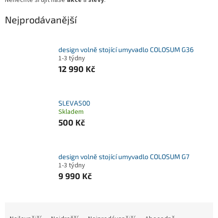
Nejprodávanější
design volně stojící umyvadlo COLOSUM G36
1-3 týdny
12 990 Kč
SLEVA500
Skladem
500 Kč
design volně stojící umyvadlo COLOSUM G7
1-3 týdny
9 990 Kč
Ř