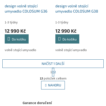
design volně stojící
design volně stojící
umyvadlo COLOSUM G36
umyvadlo COLOSUM G38
1-3 týdny
1-3 týdny
12 990 Kč
12 990 Kč
Do košíku
Do košíku
volně stojící umyvadlo
volně stojící umyvadlo
NAČÍST 1 DALŠÍ
S
1
2
t
O
r
13
položek celkem
v
á
l
NAHORU
n
á
k
d
o
v
a
á
Garance doručení
c
n