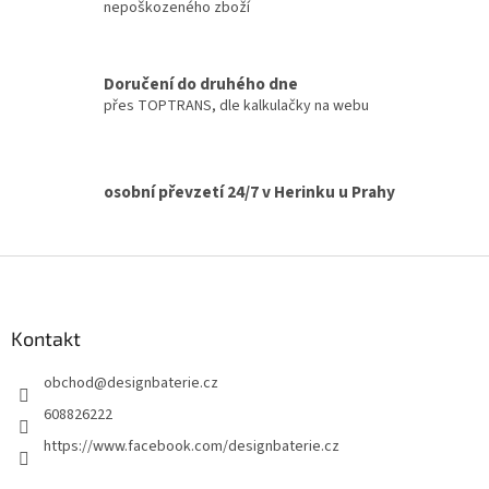
í
nepoškozeného zboží
í
p
r
v
Doručení do druhého dne
k
přes TOPTRANS, dle kalkulačky na webu
y
v
ý
p
osobní převzetí 24/7 v Herinku u Prahy
i
s
u
Z
á
p
a
Kontakt
t
obchod
@
designbaterie.cz
í
608826222
https://www.facebook.com/designbaterie.cz