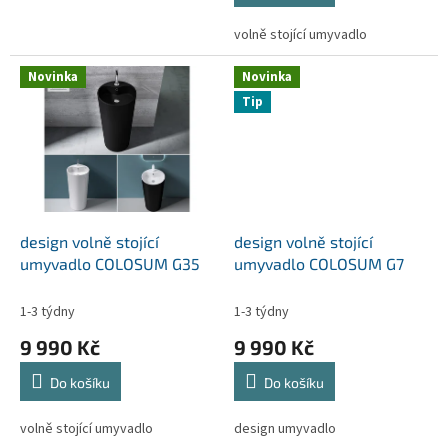
5
volně stojící umyvadlo
hvězdiček.
Novinka
Novinka
Tip
design volně stojící
design volně stojící
umyvadlo COLOSUM G35
umyvadlo COLOSUM G7
1-3 týdny
1-3 týdny
9 990 Kč
9 990 Kč
Do košíku
Do košíku
volně stojící umyvadlo
design umyvadlo