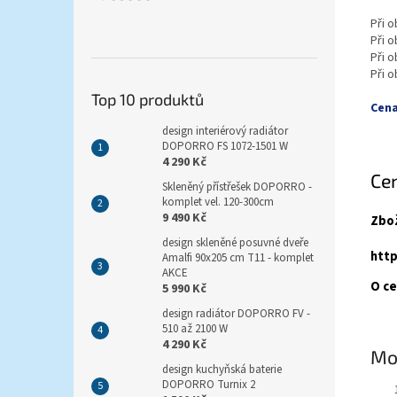
Při 
Při 
Při 
Při 
Top 10 produktů
Cena
design interiérový radiátor
DOPORRO FS 1072-1501 W
4 290 Kč
Cen
Skleněný přístřešek DOPORRO -
komplet vel. 120-300cm
9 490 Kč
Zbož
design skleněné posuvné dveře
http
Amalfi 90x205 cm T11 - komplet
AKCE
O ce
5 990 Kč
design radiátor DOPORRO FV -
510 až 2100 W
4 290 Kč
Mo
design kuchyňská baterie
DOPORRO Turnix 2