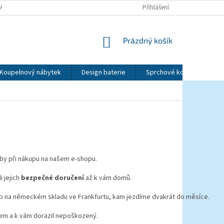
LATBY
OBCHODNÍ PODMÍNKY
PODMÍNKY OCHRANY OSOBNÍCH ÚDAJ
Přihlášení
NÁKUPNÍ
Prázdný košík
KOŠÍK
Koupelnový nábytek
Design baterie
Sprchové kouty a dveře
tby při nákupu na našem e-shopu.
i jejich
bezpečné doručení
až k vám domů.
b na německém skladu ve Frankfurtu, kam jezdíme dvakrát do měsíce.
em a k vám dorazil nepoškozený.