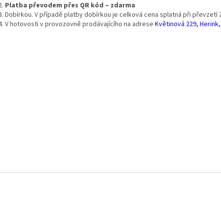
Platba převodem přes QR kód – zdarma
Dobírkou.
V případě platby dobírkou
je celková cena splatná při převzetí 
V hotovosti v provozovně prodávajícího na adrese
Květinová 229, Herink,