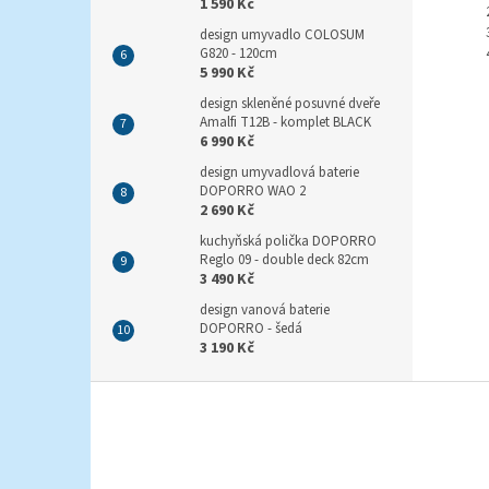
1 590 Kč
design umyvadlo COLOSUM
G820 - 120cm
5 990 Kč
design skleněné posuvné dveře
Amalfi T12B - komplet BLACK
6 990 Kč
design umyvadlová baterie
DOPORRO WAO 2
2 690 Kč
kuchyňská polička DOPORRO
Reglo 09 - double deck 82cm
3 490 Kč
design vanová baterie
DOPORRO - šedá
3 190 Kč
Z
á
p
a
t