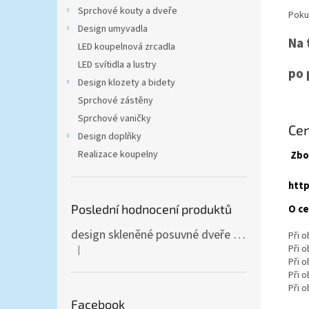
n
Sprchové kouty a dveře
Poku
e
Design umyvadla
l
Na 
LED koupelnová zrcadla
LED svítidla a lustry
po 
Design klozety a bidety
Sprchové zástěny
Sprchové vaničky
Cen
Design doplňky
Realizace koupelny
Zbo
http
Poslední hodnocení produktů
O ce
design skleněné posuvné dveře Amalfi 90x205 cm T12 - komplet AKCE
Při 
Při 
|
Hodnocení produktu je 5 z 5 hvězdiček.
Při 
Při 
Při 
Facebook