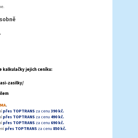
me.
osobně
.
e kalkulačky jejich ceníku:
si-zasilky/
ilem
RMA
.
ní
přes TOPTRANS
za cenu
390 kč.
ní
přes TOPTRANS
za cenu
490 kč.
ní
přes TOPTRANS
za cenu
690 kč.
ení
přes TOPTRANS
za cenu
850 kč.