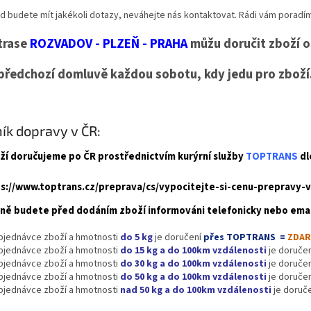
d budete mít jakékoli dotazy, neváhejte nás kontaktovat. Rádi vám poradí
trase
ROZVADOV - PLZEŇ - PRAHA
můžu doručit zboží 
předchozí domluvě každou sobotu, kdy jedu pro zboží
ík dopravy v ČR:
ží doručujeme po ČR prostřednictvím kurýrní služby
TOPTRANS
dl
s://www.toptrans.cz/preprava/cs/vypocitejte-si-cenu-prepravy-va
ně budete před dodáním zboží informováni telefonicky nebo ema
objednávce zboží a hmotnosti
do 5 kg
je doručení
přes TOPTRANS =
ZDA
objednávce zboží a hmotnosti
do 15 kg a do 100km vzdálenosti
je doruče
objednávce zboží a hmotnosti
do 30 kg a do 100km vzdálenosti
je doruče
objednávce zboží a hmotnosti
do 50 kg a do 100km vzdálenosti
je doruče
objednávce zboží a hmotnosti
nad 50 kg a do 100km vzdálenosti
je doruč