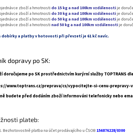
objednávce zboží a hmotnosti
do 15 kg a nad 100km vzdálenosti
je doruč
objednávce zboží a hmotnosti
do 30 kg a nad 100km vzdálenosti
je doruč
objednávce zboží a hmotnosti
do 50 kg a nad 100km vzdálenosti
je doruč
objednávce zboží a hmotnosti
nad 50 kg a nad 100km vzdálenosti
je doru
 dobírky a platby v hotovosti při převzetí je 61 kč navíc.
ík dopravy po SK:
í doručujeme po SK prostřednictvím kurýrní služby TOPTRANS dle 
s://www.toptrans.cz/preprava/cs/vypocitejte-si-cenu-prepravy-va
ně budete před dodáním zboží informováni telefonicky nebo ema
žnosti plateb:
Bezhotovostně platba na účet prodávajícího u ČSOB
156876228/0300