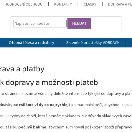
HODNOCENÍ OBCHODU
KONTAKTY
ČLÁNKY
DOPRAVA A P
HLEDAT
Otopná tělesa a radiátory
Skleněné přístřešky VORDACH
rava a platby
k dopravy a možnosti plateb
éto stránce naleznete všechny důležité informace týkající se dopravy a pla
dnávky
odesíláme vždy co nejrychleji
a s maximální péčí, abychom zajistil
ní 1-3 týdny na zboží, které nemáme skladem je z důvodu skladových záso
ou zásilku
pečlivě balíme
, abychom eliminovali poškození zboží přepravc