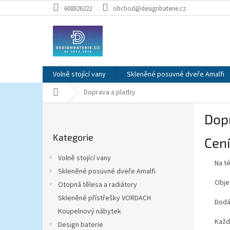
Přejít
608826222
obchod@designbaterie.cz
na
obsah
Volně stojící vany
Skleněné posuvné dveře Amalfi
Domů
Doprava a platby
P
Dop
o
Přeskočit
s
Kategorie
kategorie
Cení
t
r
Volně stojící vany
Na t
a
Skleněné posuvné dveře Amalfi
n
Obje
Otopná tělesa a radiátory
n
í
Skleněné přístřešky VORDACH
Dodá
p
Koupelnový nábytek
a
Každ
Design baterie