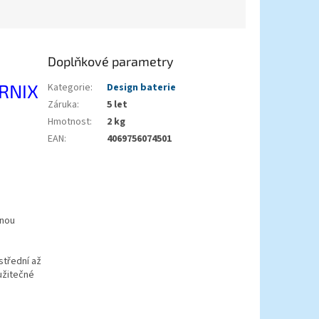
Doplňkové parametry
RNIX
Kategorie
:
Design baterie
Záruka
:
5 let
Hmotnost
:
2 kg
EAN
:
4069756074501
enou
střední až
užitečné