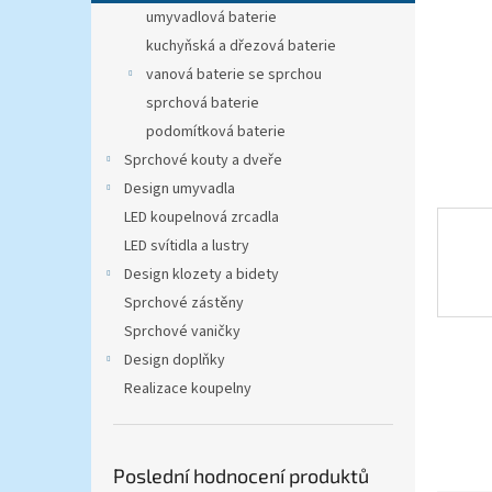
n
umyvadlová baterie
e
kuchyňská a dřezová baterie
l
vanová baterie se sprchou
sprchová baterie
podomítková baterie
Sprchové kouty a dveře
Design umyvadla
LED koupelnová zrcadla
LED svítidla a lustry
Design klozety a bidety
Sprchové zástěny
Sprchové vaničky
Design doplňky
Realizace koupelny
Poslední hodnocení produktů