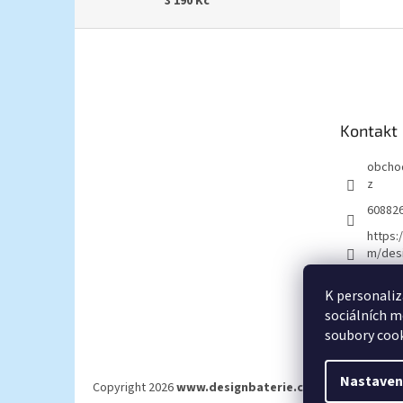
3 190 Kč
Z
á
p
a
t
Kontakt
í
obcho
z
60882
https:
m/desi
K personaliz
sociálních m
soubory cook
Nastaven
Copyright 2026
www.designbaterie.cz
. Všechna práva 