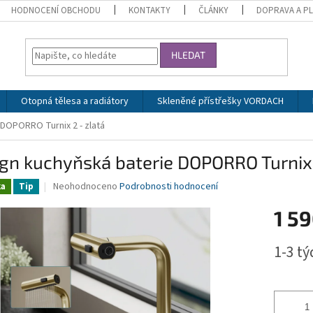
HODNOCENÍ OBCHODU
KONTAKTY
ČLÁNKY
DOPRAVA A P
HLEDAT
Otopná tělesa a radiátory
Skleněné přístřešky VORDACH
DOPORRO Turnix 2 - zlatá
gn kuchyňská baterie DOPORRO Turnix 
Průměrné
Neohodnoceno
Podrobnosti hodnocení
ka
Tip
hodnocení
produktu
1 59
je
0,0
Měrná
1-3 t
z
cena:
5
hvězdiček.