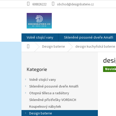
Přejít
608826222
obchod@designbaterie.cz
na
obsah
Volně stojící vany
Skleněné posuvné dveře Amalfi
Domů
Design baterie
design kuchyňská baterie 
P
desi
o
Přeskočit
s
Kategorie
kategorie
Novin
t
r
Volně stojící vany
a
Skleněné posuvné dveře Amalfi
n
Otopná tělesa a radiátory
n
í
Skleněné přístřešky VORDACH
p
Koupelnový nábytek
a
Design baterie