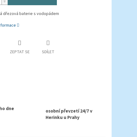
á dřezová baterie s vodopádem
informace
ZEPTAT SE
SDÍLET
ho dne
osobní převzetí 24/7 v
Herinku u Prahy