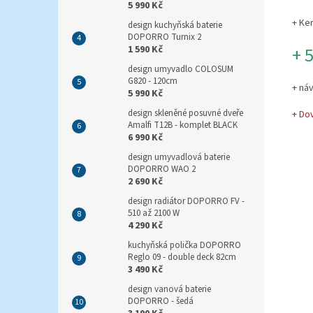
5 990 Kč
+ Ke
design kuchyňská baterie
DOPORRO Turnix 2
+ 
1 590 Kč
design umyvadlo COLOSUM
G820 - 120cm
+ ná
5 990 Kč
design skleněné posuvné dveře
+ Do
Amalfi T12B - komplet BLACK
6 990 Kč
design umyvadlová baterie
DOPORRO WAO 2
2 690 Kč
design radiátor DOPORRO FV -
510 až 2100 W
4 290 Kč
kuchyňská polička DOPORRO
Reglo 09 - double deck 82cm
3 490 Kč
design vanová baterie
DOPORRO - šedá