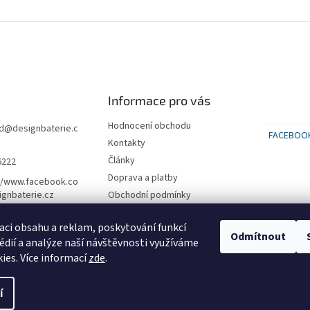
Informace pro vás
Hodnocení obchodu
d
@
designbaterie.c
FACEBOO
Kontakty
Články
6222
Doprava a platby
//www.facebook.co
gnbaterie.cz
Obchodní podmínky
Podmínky ochrany osobních
údajů
aci obsahu a reklam, poskytování funkcí
Odmítnout
édií a analýze naší návštěvnosti využíváme
SLEVA na první nákup 500 kč
ies. Více informací
zde
.
í
vyhrazena.
Upravit nastavení cookies