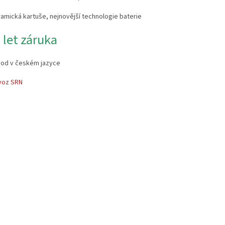
ramická kartuše, nejnovější technologie baterie
5 let záruka
vod v českém jazyce
voz SRN