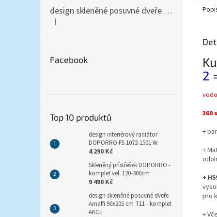
Popi
design skleněné posuvné dveře Amalfi 90x205 cm T12 - komplet AKCE
|
Hodnocení produktu je 5 z 5 hvězdiček.
Det
Ku
Facebook
2
vodo
360 
Top 10 produktů
+ ba
design interiérový radiátor
DOPORRO FS 1072-1501 W
+ Ma
4 290 Kč
odol
Skleněný přístřešek DOPORRO -
komplet vel. 120-300cm
+ H5
9 490 Kč
vyso
pro k
design skleněné posuvné dveře
Amalfi 90x205 cm T11 - komplet
AKCE
+ Vče