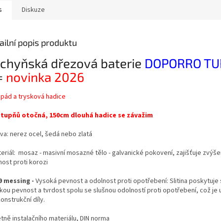
s
Diskuze
ailní popis produktu
chyňská dřezová baterie
DOPORRO TU
=
novinka 2026
pád a trysková hadice
stupňů otočná, 150cm dlouhá hadice se závažim
rva: nerez ocel, šedá nebo zlatá
teriál: mosaz - masivní mosazné tělo - galvanické pokovení, zajišťuje zvýš
nost proti korozi
9 messing -
Vysoká pevnost a odolnost proti opotřebení: Slitina poskytuje 
kou pevnost a tvrdost spolu se slušnou odolností proti opotřebení, což je 
onstrukční díly.
tně instalačního materiálu, DIN norma