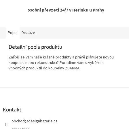
osobní převzetí 24/7 v Herinku u Prahy
Popis
Diskuze
Detailní popis produktu
Zalíbili se Vám naše krásné produkty a právě plánujete novou
koupelnu nebo rekonstrukci? Poradíme vám s výběrem
vhodných produktů do koupelny ZDARMA.
Z
á
p
a
Kontakt
t
obchod
@
designbaterie.cz
í