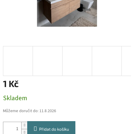
1 Kč
Měrná
Skladem
cena:
Můžeme doručit do:
11.8.2026
Přidat do košíku