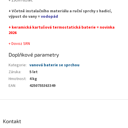
+ 15cm rozteč
+ Včetně instalačního materiálu a ruční sprchy s hadicí,
výpust do vany =
vodopád
+ keramická kartušová termostatická baterie = novinka
2026
+ Dovoz SRN
Doplňkové parametry
Kategorie
:
vanová baterie se sprchou
Záruka
:
5 let
Hmotnost
:
4 kg
EAN
:
4250755363349
Z
á
p
a
Kontakt
t