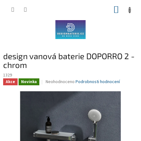
Přejít
NÁKUP
na
obsah
KOŠÍK
design vanová baterie DOPORRO 2 -
chrom
1329
Průměrné
Neohodnoceno
Podrobnosti hodnocení
Akce
Novinka
hodnocení
produktu
je
0,0
z
5
hvězdiček.