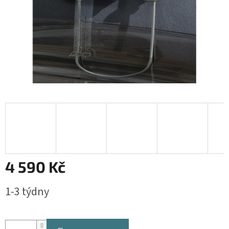
4 590 Kč
Měrná
1-3 týdny
cena: