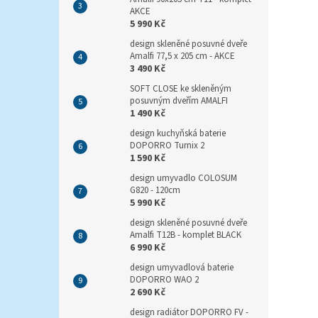
AKCE
5 990 Kč
design skleněné posuvné dveře
Amalfi 77,5 x 205 cm - AKCE
3 490 Kč
SOFT CLOSE ke skleněným
posuvným dveřím AMALFI
1 490 Kč
design kuchyňská baterie
DOPORRO Turnix 2
1 590 Kč
design umyvadlo COLOSUM
G820 - 120cm
5 990 Kč
design skleněné posuvné dveře
Amalfi T12B - komplet BLACK
6 990 Kč
design umyvadlová baterie
DOPORRO WAO 2
2 690 Kč
design radiátor DOPORRO FV -