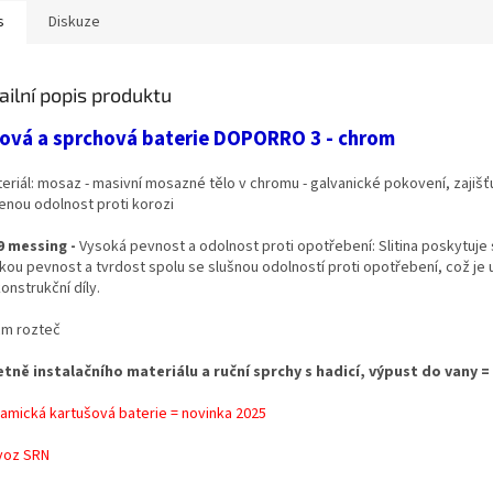
s
Diskuze
ailní popis produktu
ová a sprchová baterie DOPORRO 3 - chrom
teriál: mosaz - masivní mosazné tělo v chromu - galvanické pokovení, zajišť
enou odolnost proti korozi
9 messing -
Vysoká pevnost a odolnost proti opotřebení: Slitina poskytuje 
kou pevnost a tvrdost spolu se slušnou odolností proti opotřebení, což je 
onstrukční díly.
cm rozteč
etně instalačního materiálu a ruční sprchy s hadicí, výpust do vany =
ramická kartušová baterie = novinka 2025
voz SRN