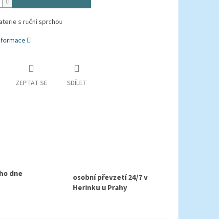
terie s ruční sprchou
informace
ZEPTAT SE
SDÍLET
ho dne
osobní převzetí 24/7 v
Herinku u Prahy