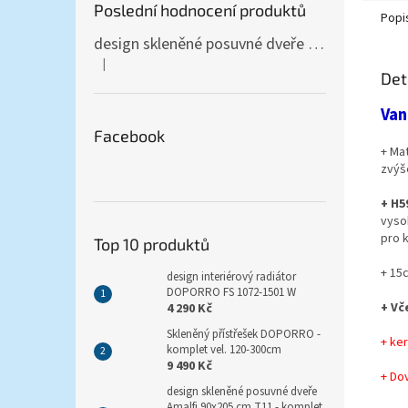
Poslední hodnocení produktů
Popi
design skleněné posuvné dveře Amalfi 90x205 cm T12 - komplet AKCE
|
Hodnocení produktu je 5 z 5 hvězdiček.
Det
Van
Facebook
+ Ma
zvýš
+ H5
vyso
pro k
Top 10 produktů
+ 15
design interiérový radiátor
DOPORRO FS 1072-1501 W
+ Vč
4 290 Kč
Skleněný přístřešek DOPORRO -
+ ke
komplet vel. 120-300cm
9 490 Kč
+ Do
design skleněné posuvné dveře
Amalfi 90x205 cm T11 - komplet