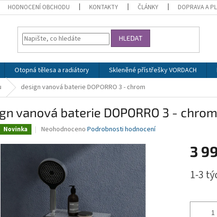
HODNOCENÍ OBCHODU
KONTAKTY
ČLÁNKY
DOPRAVA A P
HLEDAT
Otopná tělesa a radiátory
Skleněné přístřešky VORDACH
u
design vanová baterie DOPORRO 3 - chrom
ign vanová baterie DOPORRO 3 - chro
Průměrné
Neohodnoceno
Podrobnosti hodnocení
Novinka
hodnocení
produktu
3 9
je
0,0
Měrná
1-3 t
z
cena:
5
hvězdiček.