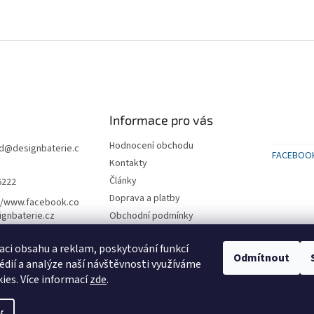
Informace pro vás
Hodnocení obchodu
d
@
designbaterie.c
FACEBOO
Kontakty
Články
6222
Doprava a platby
//www.facebook.co
gnbaterie.cz
Obchodní podmínky
Podmínky ochrany osobních
údajů
aci obsahu a reklam, poskytování funkcí
Odmítnout
édií a analýze naší návštěvnosti využíváme
SLEVA na první nákup 500 kč
ies. Více informací
zde
.