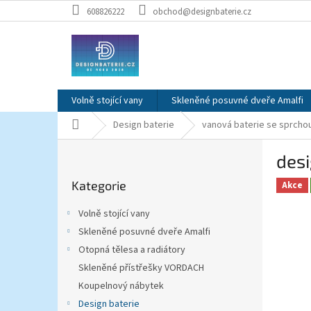
Přejít
608826222
obchod@designbaterie.cz
na
obsah
Volně stojící vany
Skleněné posuvné dveře Amalfi
Domů
Design baterie
vanová baterie se sprcho
P
des
o
Přeskočit
s
Kategorie
kategorie
Akce
t
r
Volně stojící vany
a
Skleněné posuvné dveře Amalfi
n
Otopná tělesa a radiátory
n
í
Skleněné přístřešky VORDACH
p
Koupelnový nábytek
a
Design baterie