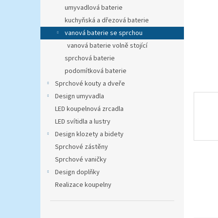
n
umyvadlová baterie
e
kuchyňská a dřezová baterie
l
vanová baterie se sprchou
vanová baterie volně stojící
sprchová baterie
podomítková baterie
Sprchové kouty a dveře
Design umyvadla
LED koupelnová zrcadla
LED svítidla a lustry
Design klozety a bidety
Sprchové zástěny
Sprchové vaničky
Design doplňky
Realizace koupelny