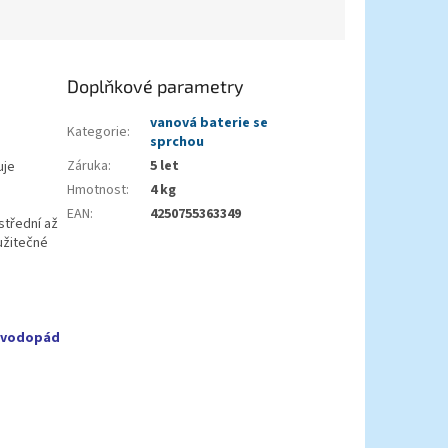
Doplňkové parametry
vanová baterie se
Kategorie
:
sprchou
Záruka
:
5 let
uje
Hmotnost
:
4 kg
EAN
:
4250755363349
střední až
užitečné
vodopád