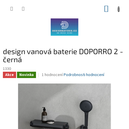
Přejít
NÁKUP
na
obsah
KOŠÍK
design vanová baterie DOPORRO 2 -
černá
1330
Průměrné
1 hodnocení
Podrobnosti hodnocení
Akce
Novinka
hodnocení
produktu
je
5,0
z
5
hvězdiček.