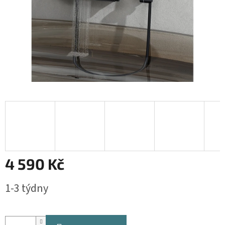
4 590 Kč
Měrná
1-3 týdny
cena: