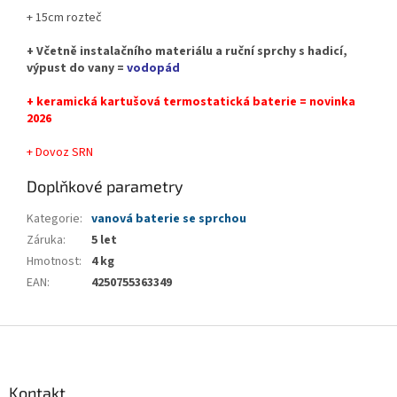
+ 15cm rozteč
+ Včetně instalačního materiálu a ruční sprchy s hadicí,
výpust do vany =
vodopád
+ keramická kartušová termostatická baterie = novinka
2026
+ Dovoz SRN
Doplňkové parametry
Kategorie
:
vanová baterie se sprchou
Záruka
:
5 let
Hmotnost
:
4 kg
EAN
:
4250755363349
Z
á
p
a
Kontakt