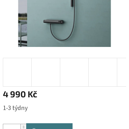
4 990 Kč
Měrná
1-3 týdny
cena: