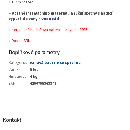
+ 15cm rozteč
+ Včetně instalačního materiálu a ruční sprchy s hadicí,
výpust do vany =
vodopád
+ keramická kartušová baterie = novinka 2025
+ Dovoz SRN
Doplňkové parametry
Kategorie
:
vanová baterie se sprchou
Záruka
:
5 let
Hmotnost
:
4 kg
EAN
:
4250755363349
Z
á
p
a
Kontakt
t