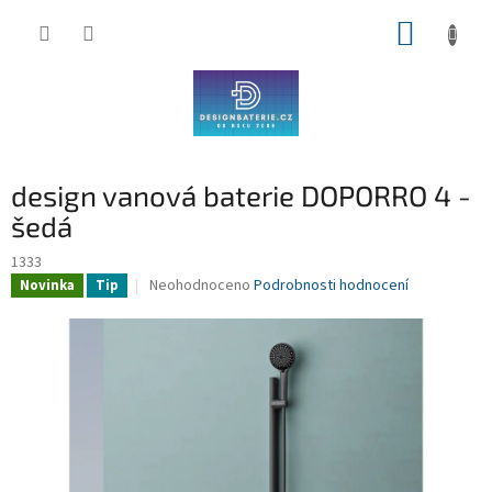
Přejít
NÁKUP
na
obsah
KOŠÍK
design vanová baterie DOPORRO 4 -
šedá
1333
Průměrné
Neohodnoceno
Podrobnosti hodnocení
Novinka
Tip
hodnocení
produktu
je
0,0
z
5
hvězdiček.