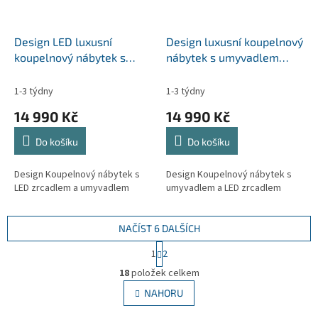
Design LED luxusní
Design luxusní koupelnový
koupelnový nábytek s
nábytek s umyvadlem
umyvadlem ACONA
QUDRATTO vel. 60-100cm
vel.60-80cm
1-3 týdny
1-3 týdny
14 990 Kč
14 990 Kč
Do košíku
Do košíku
Design Koupelnový nábytek s
Design Koupelnový nábytek s
LED zrcadlem a umyvadlem
umyvadlem a LED zrcadlem
NAČÍST 6 DALŠÍCH
S
1
2
t
O
r
18
položek celkem
v
á
l
NAHORU
n
á
k