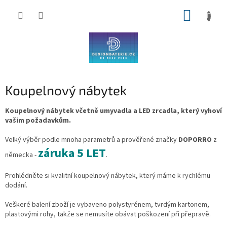
Přejít
NÁKUP
na
obsah
KOŠÍK
Koupelnový nábytek
Koupelnový nábytek včetně umyvadla a LED zrcadla, který vyhoví
vašim požadavkům.
Velký výběr podle mnoha parametrů a prověřené značky
DOPORRO
z
záruka 5 LET
německa -
.
Prohlédněte si kvalitní koupelnový nábytek, který máme k rychlému
dodání.
Veškeré balení zboží je vybaveno polystyrénem, tvrdým kartonem,
plastovými rohy, takže se nemusíte obávat poškození při přepravě.