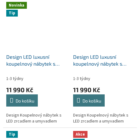
Novinka
Tip
Design LED luxusní
Design LED luxusní
koupelnový nábytek s
koupelnový nábytek s
umyvadlem AQUALIS
umyvadlem RIMO vel.60-
vel.60-100cm
100cm
1-3 týdny
1-3 týdny
11 990 Kč
11 990 Kč
Do košíku
Do košíku
Design Koupelnový nábytek s
Design Koupelnový nábytek s
LED zrcadlem a umyvadlem
LED zrcadlem a umyvadlem
Tip
Akce