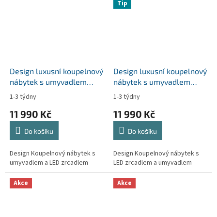
Tip
Design luxusní koupelnový
Design luxusní koupelnový
nábytek s umyvadlem
nábytek s umyvadlem
LONATO vel.60-80cm
SALERNO vel. 60-100cm
1-3 týdny
1-3 týdny
Průměrné
Průměrné
hodnocení
hodnocení
11 990 Kč
11 990 Kč
produktu
produktu
je
je
Do košíku
Do košíku
5,0
5,0
z
z
5
5
Design Koupelnový nábytek s
Design Koupelnový nábytek s
hvězdiček.
hvězdiček.
umyvadlem a LED zrcadlem
LED zrcadlem a umyvadlem
Akce
Akce