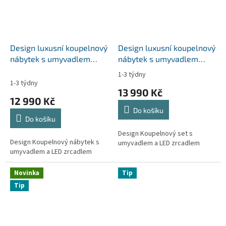
Design luxusní koupelnový
Design luxusní koupelnový
nábytek s umyvadlem
nábytek s umyvadlem
VERONA vel. 60cm
PAESTUM vel. 60-90cm
1-3 týdny
Průměrné
1-3 týdny
hodnocení
13 990 Kč
produktu
12 990 Kč
je
Do košíku
5,0
Do košíku
z
5
Design Koupelnový set s
Design Koupelnový nábytek s
hvězdiček.
umyvadlem a LED zrcadlem
umyvadlem a LED zrcadlem
Novinka
Tip
Tip