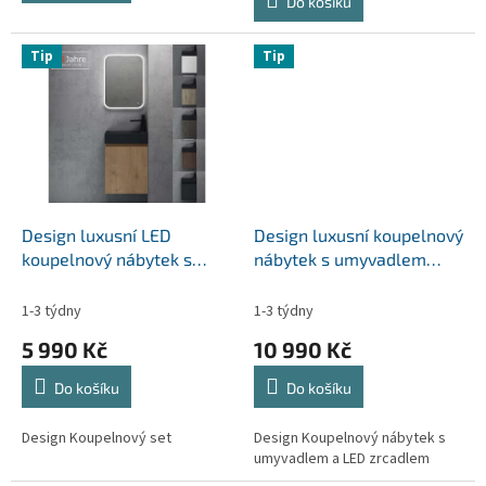
Do košíku
z
5
hvězdiček.
Tip
Tip
Design luxusní LED
Design luxusní koupelnový
koupelnový nábytek s
nábytek s umyvadlem
umyvadlem PISA vel.45cm
VULCANO vel. 60-100cm
1-3 týdny
1-3 týdny
5 990 Kč
10 990 Kč
Do košíku
Do košíku
Design Koupelnový set
Design Koupelnový nábytek s
umyvadlem a LED zrcadlem