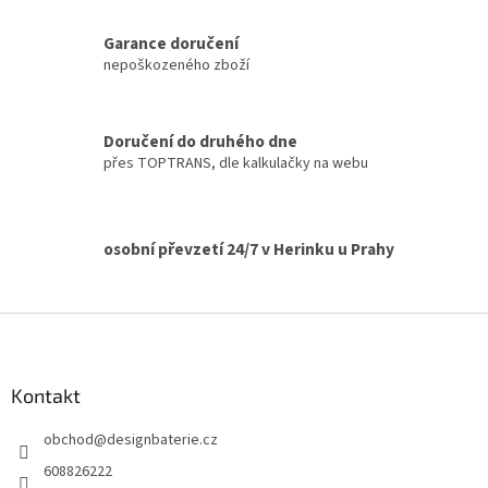
d
o
v
a
á
Garance doručení
c
n
í
nepoškozeného zboží
í
p
r
v
Doručení do druhého dne
k
přes TOPTRANS, dle kalkulačky na webu
y
v
ý
p
osobní převzetí 24/7 v Herinku u Prahy
i
s
u
Z
á
p
a
Kontakt
t
obchod
@
designbaterie.cz
í
608826222