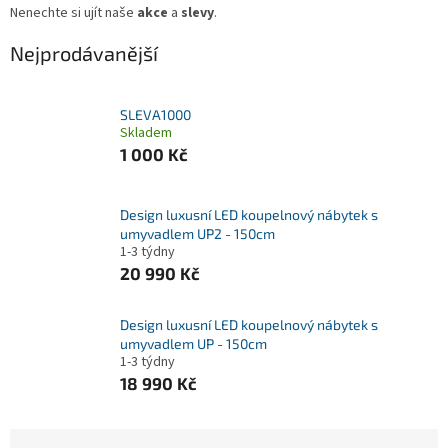
Nenechte si ujít naše
akce
a
slevy
.
Nejprodávanější
SLEVA1000
Skladem
1 000 Kč
Design luxusní LED koupelnový nábytek s
umyvadlem UP2 - 150cm
1-3 týdny
20 990 Kč
Design luxusní LED koupelnový nábytek s
umyvadlem UP - 150cm
1-3 týdny
18 990 Kč
Ř