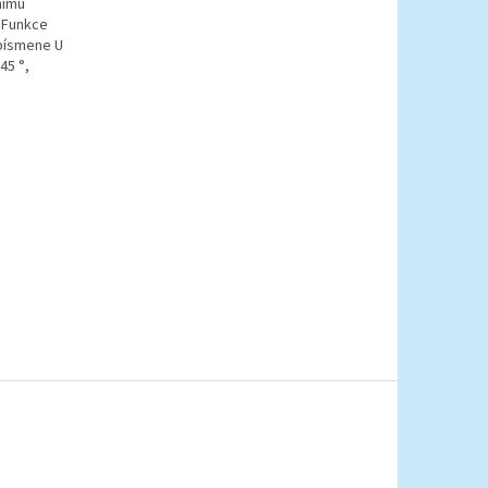
nímu
o Funkce
u písmene U
45 °,