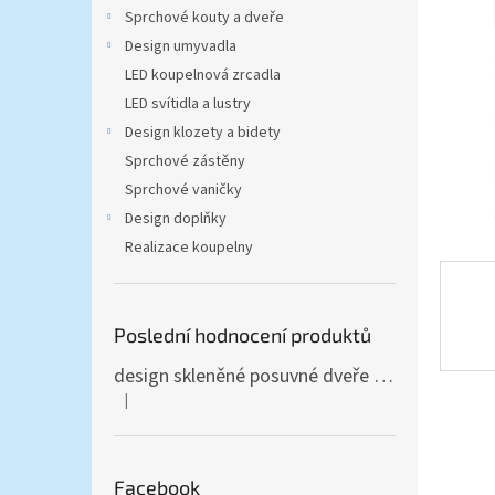
n
Sprchové kouty a dveře
e
Design umyvadla
l
LED koupelnová zrcadla
LED svítidla a lustry
Design klozety a bidety
Sprchové zástěny
Sprchové vaničky
Design doplňky
Realizace koupelny
Poslední hodnocení produktů
design skleněné posuvné dveře Amalfi 90x205 cm T12 - komplet AKCE
|
Hodnocení produktu je 5 z 5 hvězdiček.
Facebook