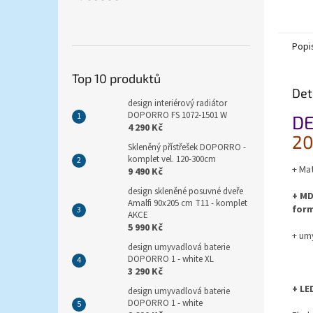
Popi
Top 10 produktů
Det
design interiérový radiátor
DOPORRO FS 1072-1501 W
DE
4 290 Kč
20
Skleněný přístřešek DOPORRO -
komplet vel. 120-300cm
+ Ma
9 490 Kč
design skleněné posuvné dveře
+ MD
Amalfi 90x205 cm T11 - komplet
for
AKCE
5 990 Kč
+ um
design umyvadlová baterie
DOPORRO 1 - white XL
-
3 290 Kč
+ LE
design umyvadlová baterie
DOPORRO 1 - white