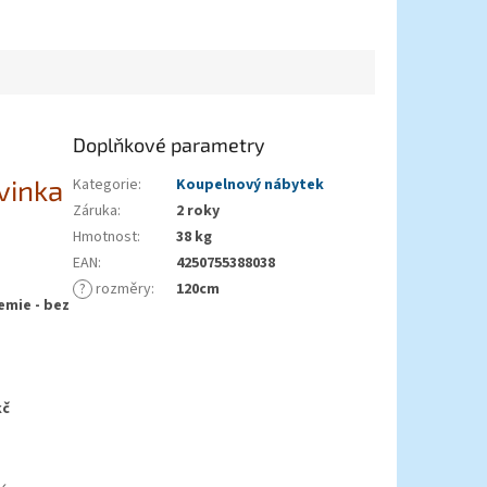
Doplňkové parametry
vinka
Kategorie
:
Koupelnový nábytek
Záruka
:
2 roky
Hmotnost
:
38 kg
EAN
:
4250755388038
?
rozměry
:
120cm
emie - bez
č