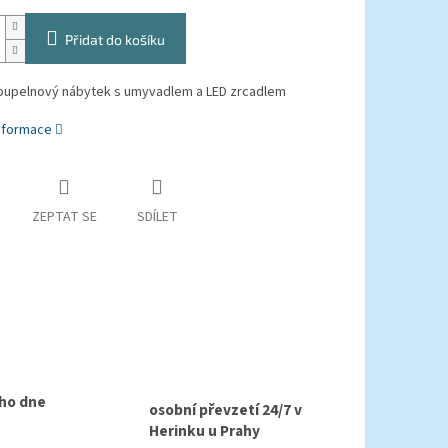
Přidat do košíku
oupelnový nábytek s umyvadlem a LED zrcadlem
informace
ZEPTAT SE
SDÍLET
ho dne
osobní převzetí 24/7 v
Herinku u Prahy