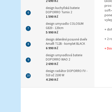
Ekol
2 690 Kč
prost
design kuchyňská baterie
soft-
DOPORRO Turnix 2
pone
1 590 Kč
vyle
design umyvadlo COLOSUM
G820 - 120cm
+ do
5 990 Kč
+ 2 r
design skleněné posuvné dveře
Amalfi T12B - komplet BLACK
6 990 Kč
+ Do
design umyvadlová baterie
DOPORRO WAO 2
2 690 Kč
design radiátor DOPORRO FV -
510 až 2100 W
4 290 Kč
Z
á
p
a
t