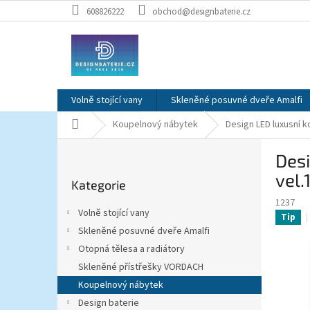
Přejít
608826222
obchod@designbaterie.cz
na
obsah
Volně stojící vany
Skleněné posuvné dveře Amalfi
Domů
Koupelnový nábytek
Design LED luxusní
P
Des
o
Přeskočit
s
vel
Kategorie
kategorie
t
1237
r
Volně stojící vany
Tip
a
Skleněné posuvné dveře Amalfi
n
Otopná tělesa a radiátory
n
í
Skleněné přístřešky VORDACH
p
Koupelnový nábytek
a
Design baterie