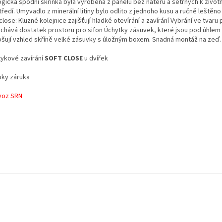
ogická spodní skříňka byla vyrobena z panelů bez nátěrů a šetrných k život
ředí. Umyvadlo z minerální litiny bylo odlito z jednoho kusu a ručně leštěn
close: Kluzné kolejnice zajišťují hladké otevírání a zavírání Vybrání ve tvar
chává dostatek prostoru pro sifon Úchytky zásuvek, které jsou pod úhlem 
pšují vzhled skříně velké zásuvky s úložným boxem. Snadná montáž na zeď.
tykové zavírání
SOFT CLOSE
u dvířek
oky záruka
voz SRN