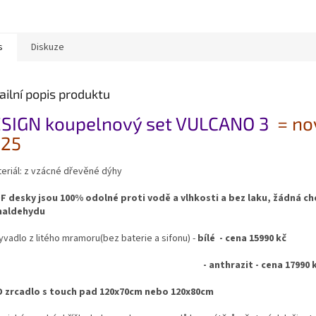
s
Diskuze
ailní popis produktu
SIGN koupelnový set VULCANO 3
= no
25
teriál: z vzácné dřevěné dýhy
F desky jsou 100% odolné proti vodě a vlhkosti a bez laku, žádná ch
maldehydu
yvadlo z litého mramoru(bez baterie a sifonu) -
bílé - cena 15990 kč
 anthrazit - cena 17990 k
D zrcadlo s touch pad 120x70cm nebo 120x80cm