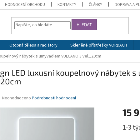
HODNOCENÍ OBCHODU
KONTAKTY
ČLÁNKY
DOPRAVA A P
HLEDAT
Otopná tělesa a radiátory
Skleněné přístřešky VORDACH
 koupelnový nábytek s umyvadlem VULCANO 3 vel.120cm
ign LED luxusní koupelnový nábytek 
.120cm
Průměrné
Neohodnoceno
Podrobnosti hodnocení
hodnocení
produktu
15 
je
0,0
Měrná
1-3 t
z
cena:
5
hvězdiček.