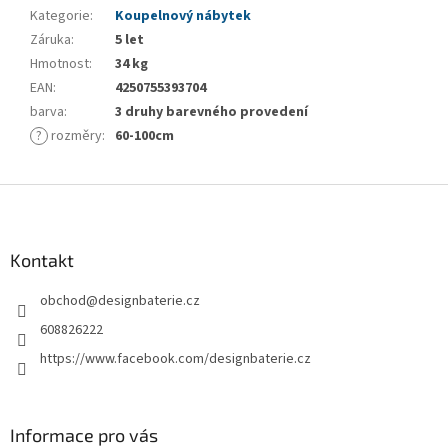
Kategorie
:
Koupelnový nábytek
Záruka
:
5 let
Hmotnost
:
34 kg
EAN
:
4250755393704
barva
:
3 druhy barevného provedení
?
rozměry
:
60-100cm
Z
á
p
a
Kontakt
t
obchod
@
designbaterie.cz
í
608826222
https://www.facebook.com/designbaterie.cz
Informace pro vás