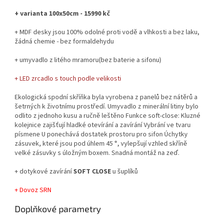
+ varianta 100x50cm - 15990 kč
+ MDF desky jsou 100% odolné proti vodě a vlhkosti a bez laku,
žádná chemie - bez formaldehydu
+ umyvadlo z litého mramoru(bez baterie a sifonu)
+ LED zrcadlo s touch podle velikosti
Ekologická spodní skříňka byla vyrobena z panelů bez nátěrů a
šetrných k životnímu prostředí. Umyvadlo z minerální litiny bylo
odlito z jednoho kusu a ručně leštěno Funkce soft-close: Kluzné
kolejnice zajišťují hladké otevírání a zavírání Vybrání ve tvaru
písmene U ponechává dostatek prostoru pro sifon Úchytky
zásuvek, které jsou pod úhlem 45 °, vylepšují vzhled skříně
velké zásuvky s úložným boxem. Snadná montáž na zeď.
+ dotykové zavírání
SOFT CLOSE
u šuplíků
+ Dovoz SRN
Doplňkové parametry