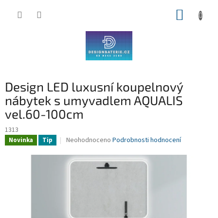
Přejít
NÁKUP
na
obsah
KOŠÍK
Design LED luxusní koupelnový
nábytek s umyvadlem AQUALIS
vel.60-100cm
1313
Průměrné
Neohodnoceno
Podrobnosti hodnocení
Novinka
Tip
hodnocení
produktu
je
0,0
z
5
hvězdiček.