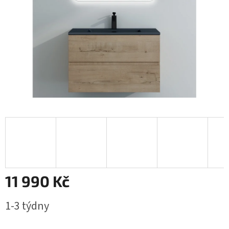
11 990 Kč
Měrná
1-3 týdny
cena: