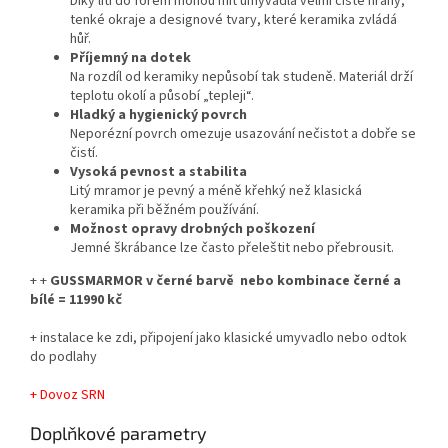
Díky lití do forem mohou mít umyvadla velmi čisté hrany,
tenké okraje a designové tvary, které keramika zvládá
hůř.
Příjemný na dotek
Na rozdíl od keramiky nepůsobí tak studeně. Materiál drží
teplotu okolí a působí „tepleji“.
Hladký a hygienický povrch
Neporézní povrch omezuje usazování nečistot a dobře se
čistí.
Vysoká pevnost a stabilita
Litý mramor je pevný a méně křehký než klasická
keramika při běžném používání.
Možnost opravy drobných poškození
Jemné škrábance lze často přeleštit nebo přebrousit.
+ +
GUSSMARMOR v černé barvě nebo kombinace černé a
bílé = 11990 kč
+ instalace ke zdi, připojení jako klasické umyvadlo nebo odtok
do podlahy
+ Dovoz SRN
Doplňkové parametry