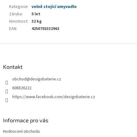
Kategorie
:
volně stojící umyvadlo
Záruka
:
5 let
Hmotnost
:
32 kg
EAN
:
4250755332963
Z
á
p
a
Kontakt
t
obchod
@
designbaterie.cz
í
608826222
https://www.facebook.com/designbaterie.cz
Informace pro vás
Hodnocení obchodu