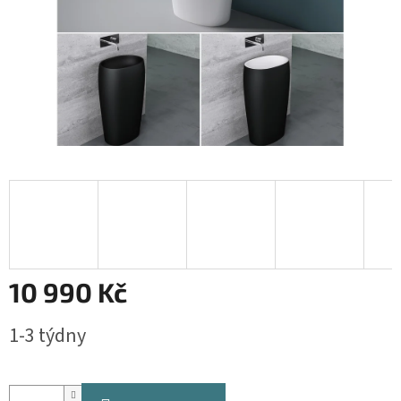
10 990 Kč
Měrná
1-3 týdny
cena: