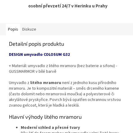
osobní převzetí 24/7 v Herinku u Prahy
Popis
Diskuze
Detailní popis produktu
DESIGN umyvadlo COLOSUM G32
+ Materiál: umyvadlo z litého mramoru (bez baterie a sifonu) -
GUSSMARMOR v bílé barvě
Umyvadlo z
litého mramoru
není z jednoho kusu přírodního
mramoru. Je to kompozitní materiál – směs drceného kamene
(často dolomit nebo mramorová moučka) a polyesterové či
akrylátové pryskyřice. Povrch bývá opatřen ochrannou vrstvou
zvanou gelcoat, která je hladká a lesklá.
Hlavní výhody litého mramoru
Moderní vzhled a přesné tvary