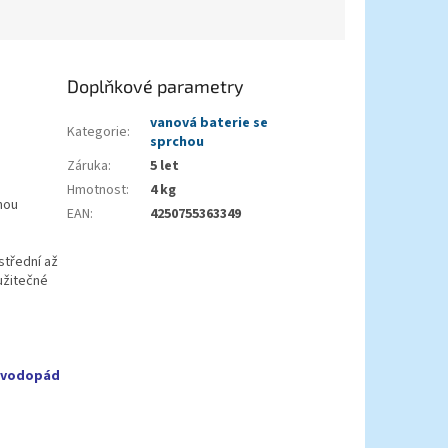
Doplňkové parametry
vanová baterie se
Kategorie
:
sprchou
Záruka
:
5 let
Hmotnost
:
4 kg
nou
EAN
:
4250755363349
střední až
užitečné
vodopád