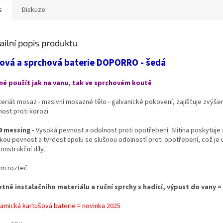
s
Diskuze
ailní popis produktu
ová a sprchová baterie DOPORRO - šedá
é použít jak na vanu, tak ve sprchovém koutě
teriál: mosaz - masivní mosazné tělo - galvanické pokovení, zajišťuje zvýše
nost proti korozi
9 messing -
Vysoká pevnost a odolnost proti opotřebení: Slitina poskytuje 
kou pevnost a tvrdost spolu se slušnou odolností proti opotřebení, což je 
onstrukční díly.
cm rozteč
etně instalačního materiálu a ruční sprchy s hadicí, výpust do vany =
ramická kartušová baterie = novinka 2025