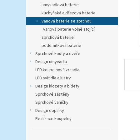
n
umyvadlová baterie
e
kuchyňská a dřezová baterie
l
vanová baterie se sprchou
vanová baterie volně stojící
sprchová baterie
podomítková baterie
Sprchové kouty a dveře
Design umyvadla
LED koupelnová zrcadla
LED svítidla a lustry
Design klozety a bidety
Sprchové zástěny
Sprchové vaničky
Design doplňky
Realizace koupelny