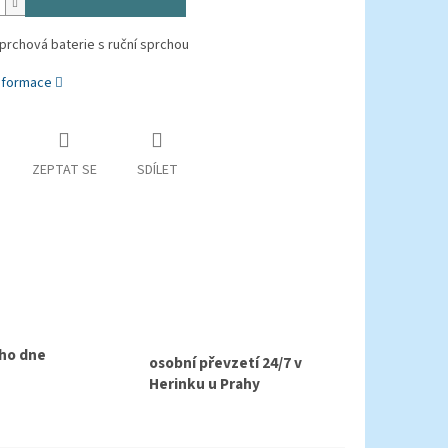
prchová baterie s ruční sprchou
informace
ZEPTAT SE
SDÍLET
ho dne
osobní převzetí 24/7 v
Herinku u Prahy