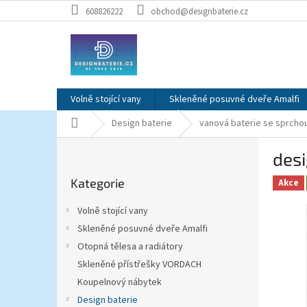
Přejít
608826222
obchod@designbaterie.cz
na
obsah
Volně stojící vany
Skleněné posuvné dveře Amalfi
Domů
Design baterie
vanová baterie se sprcho
P
des
o
Přeskočit
s
Kategorie
kategorie
Akce
t
r
Volně stojící vany
a
Skleněné posuvné dveře Amalfi
n
Otopná tělesa a radiátory
n
í
Skleněné přístřešky VORDACH
p
Koupelnový nábytek
a
Design baterie