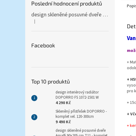
Poslední hodnocení produktů
Popi
design skleněné posuvné dveře Amalfi 90x205 cm T12 - komplet AKCE
|
Hodnocení produktu je 5 z 5 hvězdiček.
Det
Van
Facebook
možn
+ Ma
odol
+ H5
Top 10 produktů
vyso
pro k
design interiérový radiátor
DOPORRO FS 1072-1501 W
+ 15
4 290 Kč
Skleněný přístřešek DOPORRO -
+ Vč
komplet vel. 120-300cm
9 490 Kč
+ ke
design skleněné posuvné dveře
Amalfi 90x205 cm T11 - komplet