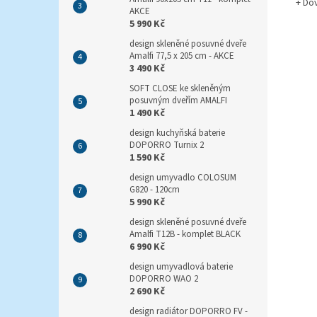
+ Do
AKCE
5 990 Kč
design skleněné posuvné dveře
Amalfi 77,5 x 205 cm - AKCE
3 490 Kč
SOFT CLOSE ke skleněným
posuvným dveřím AMALFI
1 490 Kč
design kuchyňská baterie
DOPORRO Turnix 2
1 590 Kč
design umyvadlo COLOSUM
G820 - 120cm
5 990 Kč
design skleněné posuvné dveře
Amalfi T12B - komplet BLACK
6 990 Kč
design umyvadlová baterie
DOPORRO WAO 2
2 690 Kč
design radiátor DOPORRO FV -