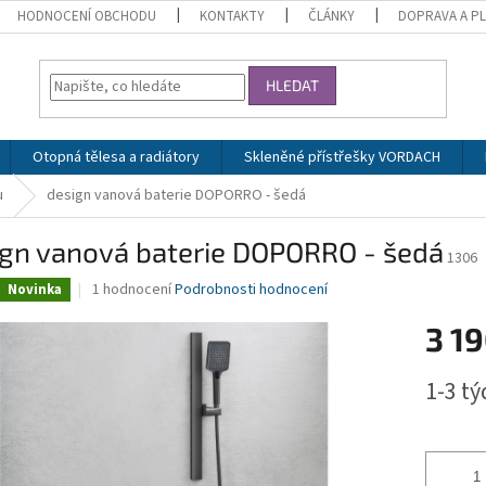
HODNOCENÍ OBCHODU
KONTAKTY
ČLÁNKY
DOPRAVA A P
HLEDAT
Otopná tělesa a radiátory
Skleněné přístřešky VORDACH
u
design vanová baterie DOPORRO - šedá
ign vanová baterie DOPORRO - šedá
1306
Průměrné
1 hodnocení
Podrobnosti hodnocení
Novinka
hodnocení
produktu
3 19
je
5,0
Měrná
1-3 t
z
cena:
5
hvězdiček.