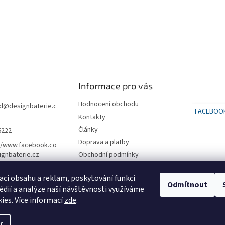
Informace pro vás
Hodnocení obchodu
d
@
designbaterie.c
FACEBOO
Kontakty
Články
6222
Doprava a platby
//www.facebook.co
gnbaterie.cz
Obchodní podmínky
Podmínky ochrany osobních
údajů
aci obsahu a reklam, poskytování funkcí
Odmítnout
édií a analýze naší návštěvnosti využíváme
SLEVA na první nákup 500 kč
ies. Více informací
zde
.