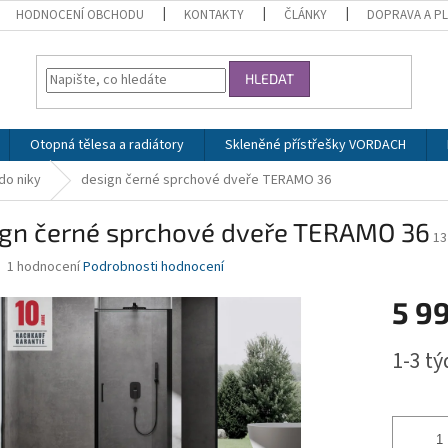
HODNOCENÍ OBCHODU
KONTAKTY
ČLÁNKY
DOPRAVA A P
HLEDAT
Otopná tělesa a radiátory
Skleněné přístřešky VORDACH
do niky
design černé sprchové dveře TERAMO 36
ign černé sprchové dveře TERAMO 36
13
Průměrné
1 hodnocení
Podrobnosti hodnocení
hodnocení
produktu
5 9
je
5,0
Měrná
1-3 t
z
cena:
5
hvězdiček.