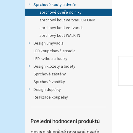
n
Sprchové kouty a dveře
e
sprchové dveře do niky
l
sprchový kout ve tvaru U-FORM
sprchový kout ve tvaru L
sprchový kout WALK-IN
Design umyvadla
LED koupelnová zrcadla
LED svítidla a lustry
Design klozety a bidety
Sprchové zástěny
Sprchové vaničky
Design doplňky
Realizace koupelny
Poslední hodnocení produktů
design skleněné posuvné dveře Amalfi 90x205 cm T12 - komplet AKCE