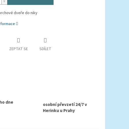
prchové dveře do niky
informace
ZEPTAT SE
SDÍLET
ho dne
osobní převzetí 24/7 v
Herinku u Prahy