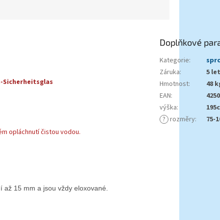
Doplňkové par
Kategorie
:
sprc
Záruka
:
5 le
Sicherheitsglas
Hmotnost
:
48 k
EAN
:
4250
výška
:
195
?
rozměry
:
75-
lém opláchnutí čistou vodou.
ení až 15 mm a jsou vždy eloxované.