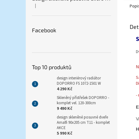
|
Popi
Hodnocení produktu je 5 z 5 hvězdiček.
Det
Facebook
S
D
Top 10 produktů
N
S
design interiérový radiátor
D
DOPORRO FS 1072-1501 W
4 290 Kč
-
Skleněný přístřešek DOPORRO -
komplet vel. 120-300cm
E
9 490 Kč
design skleněné posuvné dveře
V
Amalfi 90x205 cm T11 - komplet
AKCE
H
5 990 Kč