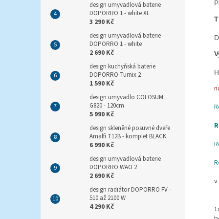
P
design umyvadlová baterie
DOPORRO 1 - white XL
T
3 290 Kč
design umyvadlová baterie
D
DOPORRO 1 - white
2 690 Kč
V
design kuchyňská baterie
H
DOPORRO Turnix 2
1 590 Kč
n
design umyvadlo COLOSUM
G820 - 120cm
R
5 990 Kč
R
design skleněné posuvné dveře
Amalfi T12B - komplet BLACK
R
6 990 Kč
design umyvadlová baterie
R
DOPORRO WAO 2
2 690 Kč
v
design radiátor DOPORRO FV -
510 až 2100 W
4 290 Kč
1
b