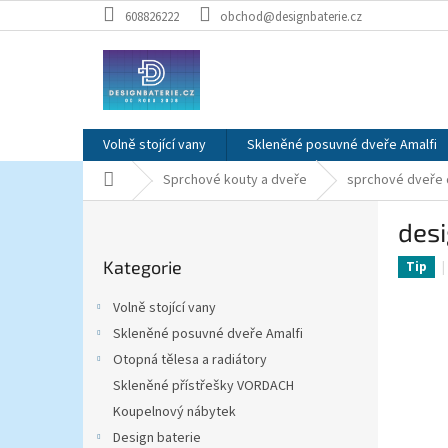
Přejít
608826222
obchod@designbaterie.cz
na
obsah
Volně stojící vany
Skleněné posuvné dveře Amalfi
Domů
Sprchové kouty a dveře
sprchové dveře 
P
des
o
Přeskočit
s
Kategorie
kategorie
Tip
t
r
Volně stojící vany
a
Skleněné posuvné dveře Amalfi
n
Otopná tělesa a radiátory
n
í
Skleněné přístřešky VORDACH
p
Koupelnový nábytek
a
Design baterie