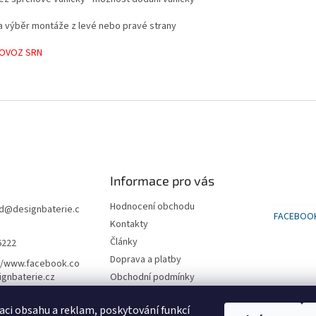
a výběr montáže z levé nebo pravé strany
OVOZ SRN
Informace pro vás
Hodnocení obchodu
d
@
designbaterie.c
FACEBOO
Kontakty
Články
6222
Doprava a platby
//www.facebook.co
gnbaterie.cz
Obchodní podmínky
Podmínky ochrany osobních
údajů
aci obsahu a reklam, poskytování funkcí