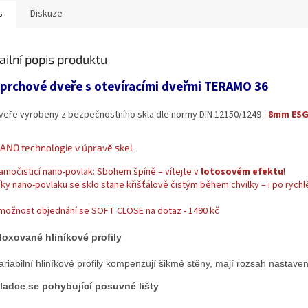
s
Diskuze
ailní popis produktu
prchové dveře s otevíracími dveřmi TERAMO 36
veře vyrobeny z bezpečnostního skla dle normy DIN 12150/1249 -
8mm ESG-
ANO technologie v úpravě skel
amočisticí nano-povlak: Sbohem špíně – vítejte v
lotosovém efektu
!
íky nano-povlaku se sklo stane křišťálově čistým během chvilky – i po rych
 možnost objednání se SOFT CLOSE na dotaz - 1490 kč
loxované hliníkové profily
ariabilní hliníkové profily kompenzují šikmé stěny, mají rozsah nastav
ladce se pohybující posuvné lišty