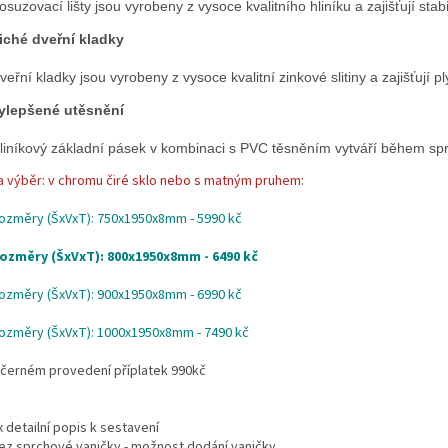
osuzovací lišty jsou vyrobeny z vysoce kvalitního hliníku a zajišťují sta
iché dveřní kladky
veřní kladky jsou vyrobeny z vysoce kvalitní zinkové slitiny a zajišťují p
ylepšené utěsnění
liníkový základní pásek v kombinaci s PVC těsněním vytváří během sp
a výběr: v chromu čiré sklo nebo s matným pruhem:
ozměry (ŠxVxT): 750x1950x8mm - 5990 kč
ozměry (ŠxVxT): 800x1950x8mm - 6490 kč
ozměry (ŠxVxT): 900x1950x8mm - 6990 kč
ozměry (ŠxVxT): 1000x1950x8mm - 7490 kč
 černém provedení příplatek 990kč
x detailní popis k sestavení
ez sprchové vaničky - možnost dodání vaničky