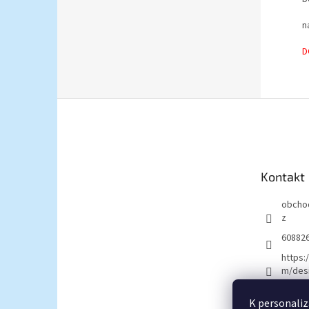
n
D
Z
á
p
a
t
Kontakt
í
obcho
z
60882
https:
m/desi
K personaliz