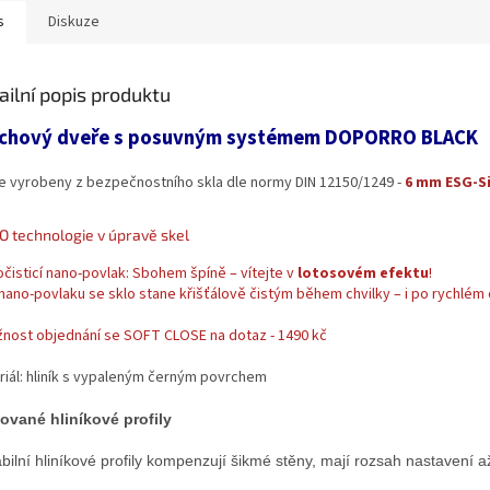
s
Diskuze
ailní popis produktu
chový dveře s posuvným systémem DOPORRO BLACK
e vyrobeny z bezpečnostního skla dle normy DIN 12150/1249 -
6 mm ESG-Si
 technologie v úpravě skel
čisticí nano-povlak: Sbohem špíně – vítejte v
lotosovém efektu
!
 nano-povlaku se sklo stane křišťálově čistým během chvilky – i po rychlém 
žnost objednání se SOFT CLOSE na dotaz - 1490 kč
riál: hliník s vypaleným černým povrchem
ované hliníkové profily
abilní hliníkové profily kompenzují šikmé stěny, mají rozsah nastavení