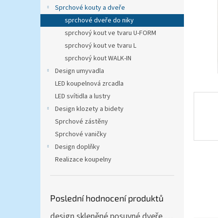
n
Sprchové kouty a dveře
e
sprchové dveře do niky
l
sprchový kout ve tvaru U-FORM
sprchový kout ve tvaru L
sprchový kout WALK-IN
Design umyvadla
LED koupelnová zrcadla
LED svítidla a lustry
Design klozety a bidety
Sprchové zástěny
Sprchové vaničky
Design doplňky
Realizace koupelny
Poslední hodnocení produktů
design skleněné posuvné dveře Amalfi 90x205 cm T12 - komplet AKCE