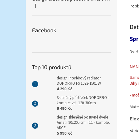
|
Popi
Hodnocení produktu je 5 z 5 hvězdiček.
Det
Facebook
Spr
Dveř
Top 10 produktů
NANO
Samo
design interiérový radiátor
Díky
DOPORRO FS 1072-1501 W
4 290 Kč
- mo
Skleněný přístřešek DOPORRO -
komplet vel. 120-300cm
Mate
9 490 Kč
design skleněné posuvné dveře
Elox
Amalfi 90x205 cm T11 - komplet
AKCE
Vari
5 990 Kč