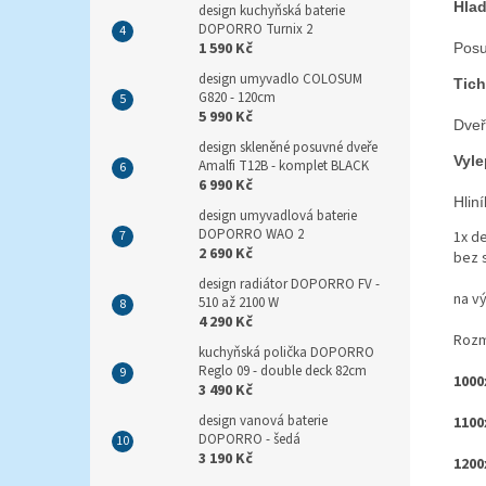
Hlad
design kuchyňská baterie
DOPORRO Turnix 2
1 590 Kč
Posu
design umyvadlo COLOSUM
Tich
G820 - 120cm
5 990 Kč
Dveř
design skleněné posuvné dveře
Vyle
Amalfi T12B - komplet BLACK
6 990 Kč
Hlin
design umyvadlová baterie
DOPORRO WAO 2
1x de
2 690 Kč
bez 
design radiátor DOPORRO FV -
na v
510 až 2100 W
4 290 Kč
Rozm
kuchyňská polička DOPORRO
Reglo 09 - double deck 82cm
1000
3 490 Kč
design vanová baterie
1100
DOPORRO - šedá
3 190 Kč
1200