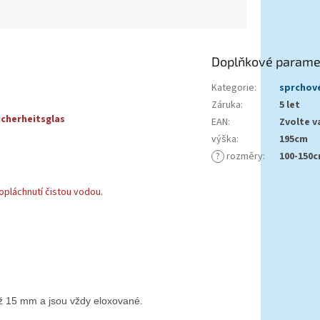
Doplňkové parame
Kategorie
:
sprchové
Záruka
:
5 let
cherheitsglas
EAN
:
Zvolte v
výška
:
195cm
?
rozměry
:
100-150
opláchnutí čistou vodou.
 až 15 mm a jsou vždy eloxované.