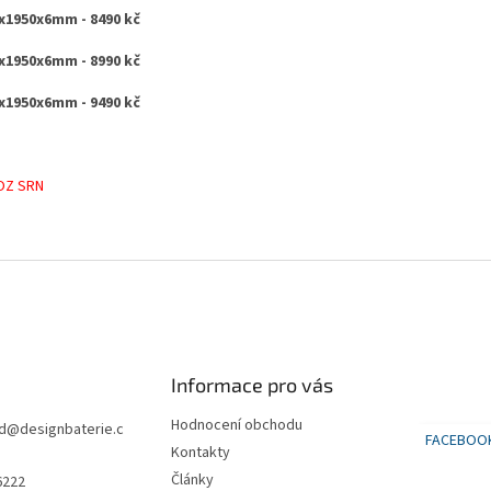
x1950x6mm - 8490 kč
x1950x6mm - 8990 kč
x1950x6mm - 9490 kč
OZ SRN
Informace pro vás
Hodnocení obchodu
d
@
designbaterie.c
FACEBOO
Kontakty
Články
6222