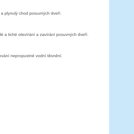
tu a plynulý chod posuvných dveří.
ulé a tiché otevírání a zavírání posuvných dveří.
ování nepropustné vodní těsnění.