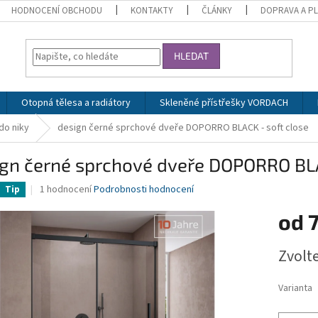
HODNOCENÍ OBCHODU
KONTAKTY
ČLÁNKY
DOPRAVA A P
HLEDAT
Otopná tělesa a radiátory
Skleněné přístřešky VORDACH
do niky
design černé sprchové dveře DOPORRO BLACK - soft close
ign černé sprchové dveře DOPORRO BLA
Průměrné
1 hodnocení
Podrobnosti hodnocení
Tip
hodnocení
produktu
od
7
je
5,0
Měrná
Zvolt
z
cena:
5
hvězdiček.
Varianta