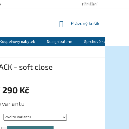
LATBY
OBCHODNÍ PODMÍNKY
PODMÍNKY OCHRANY OSOBNÍCH ÚDAJ
Přihlášení
NÁKUPNÍ
Prázdný košík
KOŠÍK
Koupelnový nábytek
Design baterie
Sprchové kouty a dveře
CK - soft close
 290 Kč
e variantu