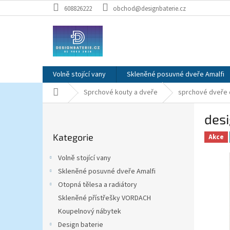
Přejít
608826222
obchod@designbaterie.cz
na
obsah
Volně stojící vany
Skleněné posuvné dveře Amalfi
Domů
Sprchové kouty a dveře
sprchové dveře 
P
des
o
Přeskočit
s
Kategorie
kategorie
Akce
t
r
Volně stojící vany
a
Skleněné posuvné dveře Amalfi
n
Otopná tělesa a radiátory
n
í
Skleněné přístřešky VORDACH
p
Koupelnový nábytek
a
Design baterie