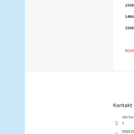
1300
1400
1500
DOV
Z
á
p
a
t
Kontakt
í
obcho
z
60882