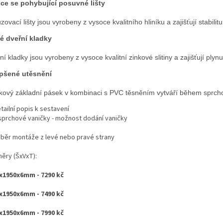
ce se pohybující posuvné lišty
zovací lišty jsou vyrobeny z vysoce kvalitního hliníku a zajišťují stabili
é dveřní kladky
ní kladky jsou vyrobeny z vysoce kvalitní zinkové slitiny a zajišťují plyn
pšené utěsnění
íkový základní pásek v kombinaci s PVC těsněním vytváří během sprch
tailní popis k sestavení
sprchové vaničky - možnost dodání vaničky
ýběr montáže z levé nebo pravé strany
ěry (ŠxVxT):
x1950x6mm - 7290 kč
x1950x6mm - 7490 kč
x1950x6mm - 7990 kč