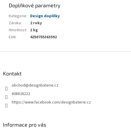
Doplňkové parametry
Kategorie
:
Design doplňky
Záruka
:
2 roky
Hmotnost
:
1 kg
EAN
:
4250755363592
Z
á
p
a
Kontakt
t
obchod
@
designbaterie.cz
í
608826222
https://www.facebook.com/designbaterie.cz
Informace pro vás