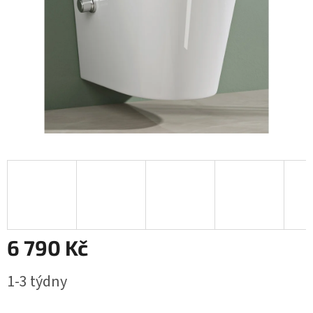
6 790 Kč
Měrná
1-3 týdny
cena: