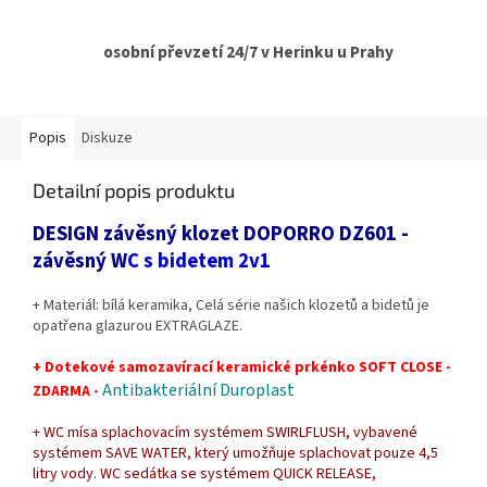
osobní převzetí 24/7 v Herinku u Prahy
Popis
Diskuze
Detailní popis produktu
DESIGN závěsný klozet DOPORRO DZ601 -
závěsný W
C s bidetem 2v1
+ Materiál: bílá keramika, Celá série našich klozetů a bidetů je
opatřena glazurou EXTRAGLAZE.
+ Dotekové samozavírací keramické prkénko SOFT CLOSE -
Antibakteriální Duroplast
ZDARMA -
+ WC mísa splachovacím systémem SWIRLFLUSH, vybavené
systémem SAVE WATER, který umožňuje splachovat pouze 4,5
litry vody. WC sedátka se systémem QUICK RELEASE,