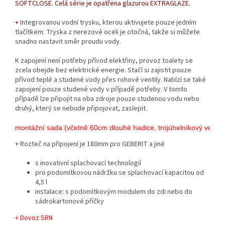
SOFTCLOSE. Celá série je opatřena glazurou EXTRAGLAZE.
+
Integrovanou vodní trysku, kterou aktivujete pouze jedním
tlačítkem. Tryska z nerezové oceli je otočná, takže si můžete
snadno nastavit směr proudu vody.
K zapojení není potřeby přívod elektřiny, provoz toalety se
zcela obejde bez elektrické energie. Stačí si zajistit pouze
přívod teplé a studené vody přes rohové ventily. Nabízí se také
zapojení pouze studené vody v případě potřeby. V tomto
případě lze připojit na oba zdroje pouze studenou vodu nebo
druhý, který se nebude připojovat, zaslepit.
montážní sada (včetně 60cm dlouhé hadice, trojúhelníkový ventil 
+ Rozteč na připojení je 180mm pro GEBERIT a jiné
s inovativní splachovací technologií
pro podomítkovou nádržku se splachovací kapacitou od
4,5 l
instalace: s podomítkovým modulem do zdi nebo do
sádrokartonové příčky
+ Dovoz SRN