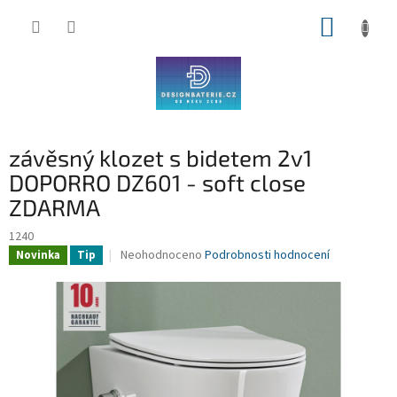
Přejít
NÁKUP
na
obsah
KOŠÍK
závěsný klozet s bidetem 2v1
DOPORRO DZ601 - soft close
ZDARMA
1240
Průměrné
Neohodnoceno
Podrobnosti hodnocení
Novinka
Tip
hodnocení
produktu
je
0,0
z
5
hvězdiček.