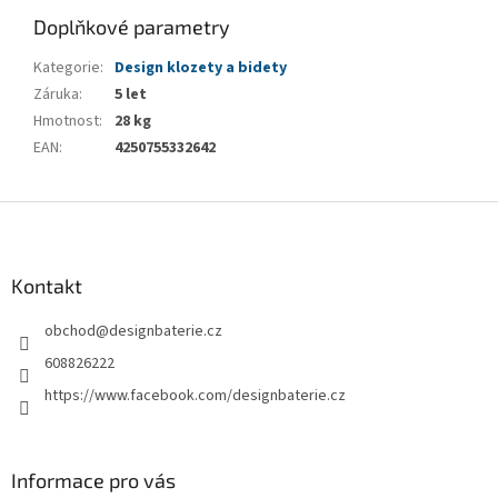
Doplňkové parametry
Kategorie
:
Design klozety a bidety
Záruka
:
5 let
Hmotnost
:
28 kg
EAN
:
4250755332642
Z
á
p
a
Kontakt
t
obchod
@
designbaterie.cz
í
608826222
https://www.facebook.com/designbaterie.cz
Informace pro vás