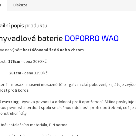
s
Diskuze
ailní popis produktu
yvadlová baterie
DOPORRO WAO
rva na výběr:
kartáčovaná šedá nebo chrom
ost :
176cm
- cena 2690 kč
281cm
- cena 3290 kč
teriál: mosaz - masivní mosazné tělo - galvanické pokovení, zajišťuje zvýš
nost proti korozi
9 messing -
Vysoká pevnost a odolnost proti opotřebení: Slitina poskytuje 
kou pevnost a tvrdost spolu se slušnou odolností proti opotřebení, což je 
onstrukční díly.
tně instalačního materiálu, DIN norma