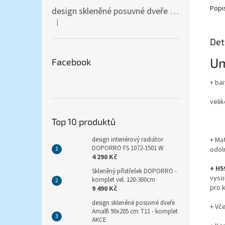
Popi
design skleněné posuvné dveře Amalfi 90x205 cm T12 - komplet AKCE
|
Hodnocení produktu je 5 z 5 hvězdiček.
Det
Um
Facebook
+ ba
velik
Top 10 produktů
+ Ma
design interiérový radiátor
DOPORRO FS 1072-1501 W
odol
4 290 Kč
+ H5
Skleněný přístřešek DOPORRO -
vyso
komplet vel. 120-300cm
pro k
9 490 Kč
design skleněné posuvné dveře
+ Vče
Amalfi 90x205 cm T11 - komplet
AKCE