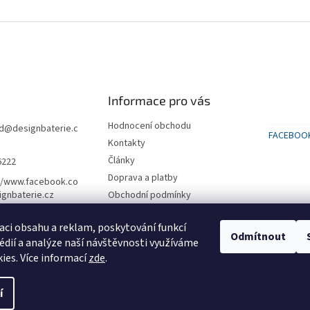
Informace pro vás
Hodnocení obchodu
d
@
designbaterie.c
FACEBOO
Kontakty
Články
6222
Doprava a platby
//www.facebook.co
gnbaterie.cz
Obchodní podmínky
Podmínky ochrany osobních
údajů
aci obsahu a reklam, poskytování funkcí
Odmítnout
édií a analýze naší návštěvnosti využíváme
SLEVA na první nákup 500 kč
ies. Více informací
zde
.
í
vyhrazena.
Upravit nastavení cookies