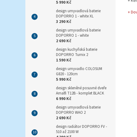
+ Ke
5 990 Kč
design umyvadlová baterie
+ Do
DOPORRO 1 - white XL
3 290 Kč
design umyvadlová baterie
DOPORRO 1 - white
2 690 Kč
design kuchyňská baterie
DOPORRO Turnix 2
1 590 Kč
design umyvadlo COLOSUM
G820 - 120cm
5 990 Kč
design skleněné posuvné dveře
Amalfi T12B - komplet BLACK
6 990 Kč
design umyvadlová baterie
DOPORRO WAO 2
2 690 Kč
design radiátor DOPORRO FV -
510 až 2100 W