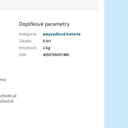
Doplňkové parametry
Kategorie
:
umyvadlová baterie
Záruka
:
5 let
Hmotnost
:
1 kg
EAN
:
4250755397405
enou
střední až
užitečné