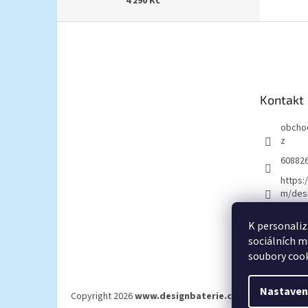
4 290 Kč
Z
á
p
a
t
Kontakt
í
obcho
z
60882
https:
m/desi
K personaliz
sociálních m
soubory cook
Nastaven
Copyright 2026
www.designbaterie.cz
. Všechna práva 