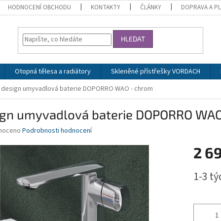
HODNOCENÍ OBCHODU
KONTAKTY
ČLÁNKY
DOPRAVA A P
HLEDAT
Otopná tělesa a radiátory
Skleněné přístřešky VORDACH
design umyvadlová baterie DOPORRO WAO - chrom
ign umyvadlová baterie DOPORRO WAO
né
noceno
Podrobnosti hodnocení
ní
2 6
u
Měrná
1-3 t
cena:
ek.