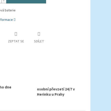
vá baterie
informace
ZEPTAT SE
SDÍLET
ho dne
osobní převzetí 24/7 v
Herinku u Prahy