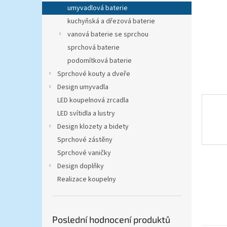
n
umyvadlová baterie
e
kuchyňská a dřezová baterie
l
vanová baterie se sprchou
sprchová baterie
podomítková baterie
Sprchové kouty a dveře
Design umyvadla
LED koupelnová zrcadla
LED svítidla a lustry
Design klozety a bidety
Sprchové zástěny
Sprchové vaničky
Design doplňky
Realizace koupelny
Poslední hodnocení produktů