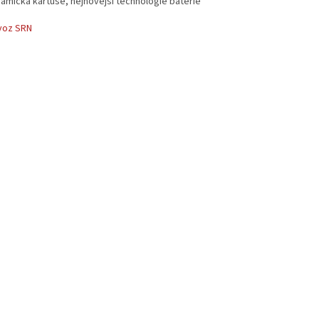
ramická kartuše, nejnovější technologie baterie
voz SRN