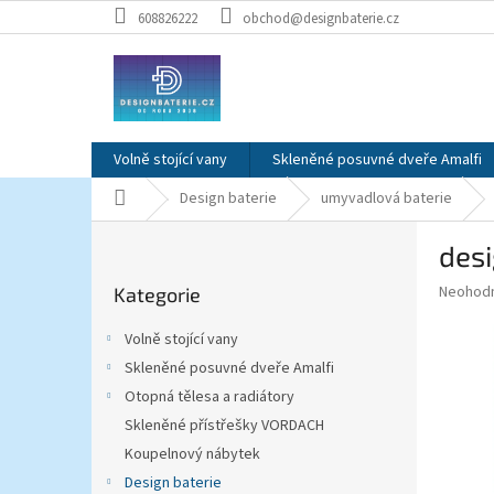
Přejít
608826222
obchod@designbaterie.cz
na
obsah
Volně stojící vany
Skleněné posuvné dveře Amalfi
Domů
Design baterie
umyvadlová baterie
P
des
o
Přeskočit
s
Průměr
Neohod
Kategorie
kategorie
t
hodnoce
r
produkt
Volně stojící vany
a
je
Skleněné posuvné dveře Amalfi
0,0
n
z
Otopná tělesa a radiátory
n
5
í
Skleněné přístřešky VORDACH
hvězdič
p
Koupelnový nábytek
a
Design baterie