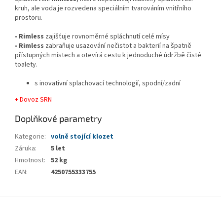
kruh, ale voda je rozvedena speciálním tvarováním vnitřního
prostoru.
•
Rimless
zajišťuje rovnoměrné spláchnutí celé mísy
•
Rimless
zabraňuje usazování nečistot a bakterií na špatně
přístupných místech a otevírá cestu k jednoduché údržbě čisté
toalety.
s inovativní splachovací technologií, spodní/zadní
+ Dovoz SRN
Doplňkové parametry
Kategorie
:
volně stojící klozet
Záruka
:
5 let
Hmotnost
:
52 kg
EAN
:
4250755333755
Z
á