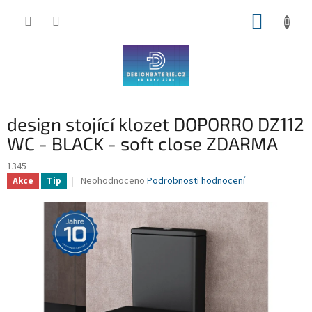
Přejít
NÁKUP
na
obsah
KOŠÍK
design stojící klozet DOPORRO DZ112
WC - BLACK - soft close ZDARMA
1345
Průměrné
Neohodnoceno
Podrobnosti hodnocení
Akce
Tip
hodnocení
produktu
je
0,0
z
5
hvězdiček.