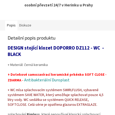
osobní převzetí 24/7 v Herinku u Prahy
Popis
Diskuze
Detailní popis produktu
DESIGN stojící klozet DOPORRO DZ112 - WC -
BLACK
+ Materiál: černá keramika
+ Dotekové samozavírací keramické prkénko SOFT CLOSE -
Antibakteriální Duroplast
ZDARMA -
+ WC mísa splachovacím systémem SWIRLFLUSH, vybavené
systémem SAVE WATER, který umožňuje splachovat pouze 4,5
litry vody. WC sedátka se systémem QUICK RELEASE,
SOFTCLOSE. Celá série je opatřena glazurou EXTRAGLAZE.
splachování
Rimless
, které nepoužívají klasický splachovací