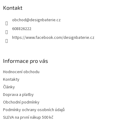
p
a
Kontakt
t
obchod
@
designbaterie.cz
í
608826222
https://www.facebook.com/designbaterie.cz
Informace pro vás
Hodnocení obchodu
Kontakty
Články
Doprava a platby
Obchodní podmínky
Podmínky ochrany osobních údajů
SLEVA na první nákup 500 kč