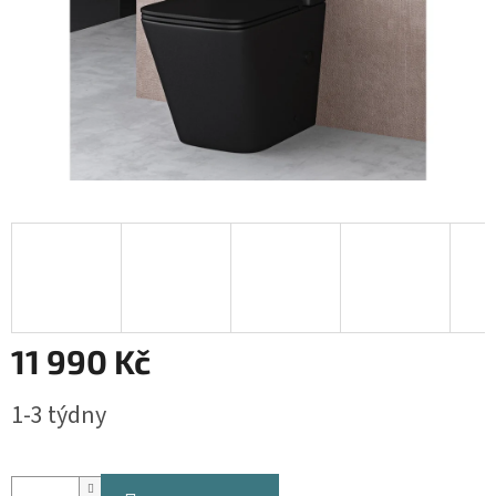
11 990 Kč
Měrná
1-3 týdny
cena: