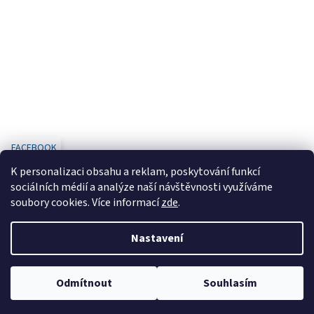
FACEBOOK
K personalizaci obsahu a reklam, poskytování funkcí
sociálních médií a analýze naší návštěvnosti využíváme
soubory cookies. Více informací
zde
.
Vytvořil Shoptet
Nastavení
Copyright 2026
www.designbaterie.cz
. Všechna práva vyhrazena.
Odmítnout
Souhlasím
Upravit nastavení cookies