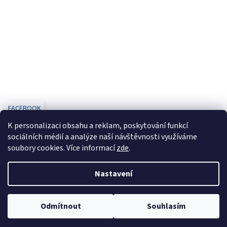
FACEBOOK
K personalizaci obsahu a reklam, poskytování funkcí
sociálních médií a analýze naší návštěvnosti využíváme
soubory cookies. Více informací
zde
.
Vytvořil Shoptet
Nastavení
Copyright 2026
www.designbaterie.cz
. Všechna práva vyhrazena.
Odmítnout
Souhlasím
Upravit nastavení cookies