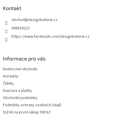
p
a
Kontakt
t
obchod
@
designbaterie.cz
í
608826222
https://www.facebook.com/designbaterie.cz
Informace pro vás
Hodnocení obchodu
Kontakty
Články
Doprava a platby
Obchodní podmínky
Podmínky ochrany osobních údajů
SLEVA na první nákup 500 kč