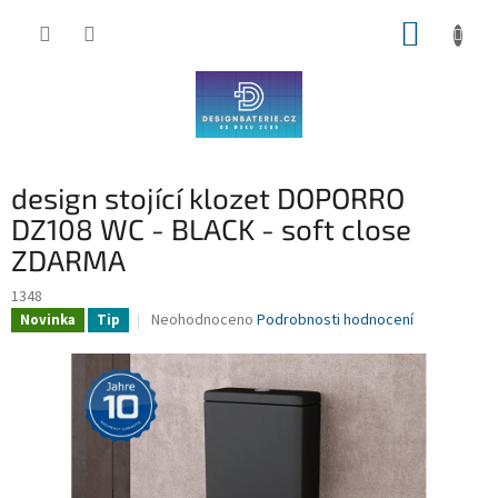
Přejít
NÁKUP
na
obsah
KOŠÍK
design stojící klozet DOPORRO
DZ108 WC - BLACK - soft close
ZDARMA
1348
Průměrné
Neohodnoceno
Podrobnosti hodnocení
Novinka
Tip
hodnocení
produktu
je
0,0
z
5
hvězdiček.