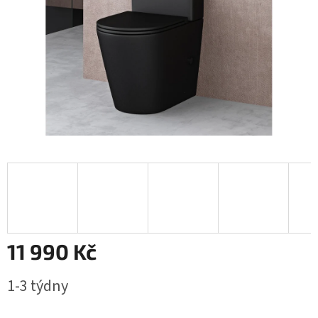
11 990 Kč
Měrná
1-3 týdny
cena: