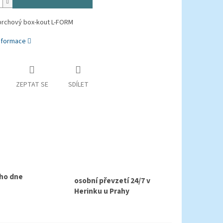
prchový box-kout L-FORM
informace
ZEPTAT SE
SDÍLET
ho dne
osobní převzetí 24/7 v
Herinku u Prahy