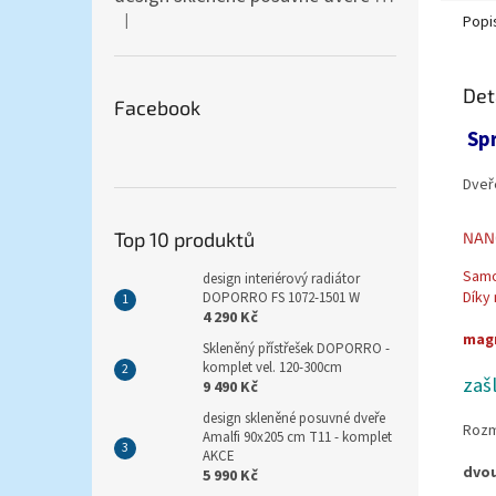
|
Popi
Hodnocení produktu je 5 z 5 hvězdiček.
Det
Facebook
Spr
Dveř
Top 10 produktů
NANO
Samo
design interiérový radiátor
Díky
DOPORRO FS 1072-1501 W
4 290 Kč
magn
Skleněný přístřešek DOPORRO -
komplet vel. 120-300cm
zaš
9 490 Kč
design skleněné posuvné dveře
Rozm
Amalfi 90x205 cm T11 - komplet
AKCE
dvou
5 990 Kč