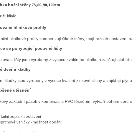
bka boční stěny 75,80,90,100cm
iál: hliník
ované hliníkové profily
abilní hliníkové profily kompenzují šikmé stěny, mají rozsah nastavení
ce se pohybující posuvné lišty
zovací lišty jsou vyrobeny z vysoce kvalitního hliníku a zajišťují stabili
é dveřní kladky
ní kladky jsou vyrobeny z vysoce kvalitní zinkové slitiny a zajišťují plyn
pšené utěsnění
íkový základní pásek v kombinaci s PVC těsněním vytváří během sprch
tailní popis k sestavení
sprchové vaničky - možnost dodání