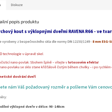
s
Diskuze
ailní popis produktu
chový kout s výklopnými dveřmi RAVENA R66 - ve tvaru
e vyrobeny z bezpečnostního skla dle normy DIN 12150/1249 -
8 mm ESG-Si
 technologie v úpravě skel
čisticí nano-povlak: Sbohem špíně – vítejte v
lotosovém efektu
!
 nano-povlaku se sklo stane křišťálově čistým během chvilky – i po rychlém 
etické dovírání dveří
lete nám Váš požadovaný rozměr a pošleme Vám cenovou
ěry:
dílné výklopné dveře v délce: 90 -140cm