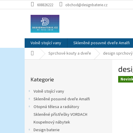
Přejít
608826222
obchod@designbaterie.cz
na
obsah
Volně stojící vany
Skleněné posuvné dveře Amalfi
Domů
Sprchové kouty a dveře
design sprchový 
P
desi
o
Přeskočit
s
Kategorie
kategorie
Novin
t
r
Volně stojící vany
a
Skleněné posuvné dveře Amalfi
n
Otopná tělesa a radiátory
n
í
Skleněné přístřešky VORDACH
p
Koupelnový nábytek
a
Design baterie