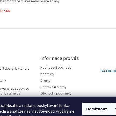
ýběr montáže z levé nebo pravé strany
OZ SRN
Informace pro vás
Hodnocení obchodu
d
@
designbaterie.c
FACEBOO
Kontakty
Články
6222
Doprava a platby
//www.facebook.co
gnbaterie.cz
Obchodní podmínky
Podmínky ochrany osobních
údajů
aci obsahu a reklam, poskytování funkcí
Odmítnout
édií a analýze naší návštěvnosti využíváme
SLEVA na první nákup 500 kč