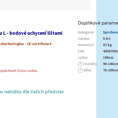
Doplňkové parame
 L - bodové uchycení lištami
Kategorie
:
Sprchové
Záruka
:
5 let
cherheitsglas -
CE-zertifiziert
Hmotnost
:
87 kg
EAN
:
42507553
výška
:
195cm
?
rozměry
:
90-140c
?
šířka
:
75-100c
opláchnutí čistou vodou.
 nabídku dle Vašich představ