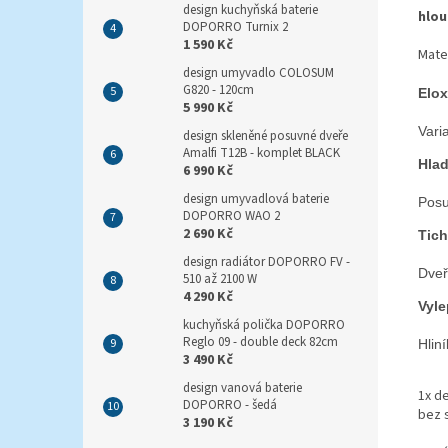
design kuchyňská baterie
hlou
DOPORRO Turnix 2
1 590 Kč
Mater
design umyvadlo COLOSUM
G820 - 120cm
Elox
5 990 Kč
Vari
design skleněné posuvné dveře
Amalfi T12B - komplet BLACK
Hlad
6 990 Kč
design umyvadlová baterie
Posu
DOPORRO WAO 2
2 690 Kč
Tich
design radiátor DOPORRO FV -
Dveř
510 až 2100 W
4 290 Kč
Vyle
kuchyňská polička DOPORRO
Reglo 09 - double deck 82cm
Hlin
3 490 Kč
design vanová baterie
1x de
DOPORRO - šedá
bez 
3 190 Kč