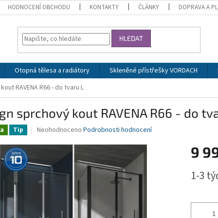
HODNOCENÍ OBCHODU
KONTAKTY
ČLÁNKY
DOPRAVA A P
HLEDAT
Otopná tělesa a radiátory
Skleněné přístřešky VORDACH
kout RAVENA R66 - do tvaru L
gn sprchový kout RAVENA R66 - do tva
Průměrné
Neohodnoceno
Podrobnosti hodnocení
ka
Tip
hodnocení
produktu
9 9
je
0,0
Měrná
1-3 t
z
cena:
5
hvězdiček.