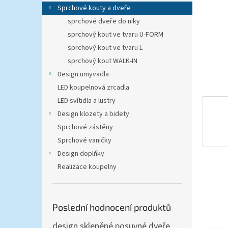
n
Sprchové kouty a dveře
e
sprchové dveře do niky
l
sprchový kout ve tvaru U-FORM
sprchový kout ve tvaru L
sprchový kout WALK-IN
Design umyvadla
LED koupelnová zrcadla
LED svítidla a lustry
Design klozety a bidety
Sprchové zástěny
Sprchové vaničky
Design doplňky
Realizace koupelny
Poslední hodnocení produktů
design skleněné posuvné dveře Amalfi 90x205 cm T12 - komplet AKCE