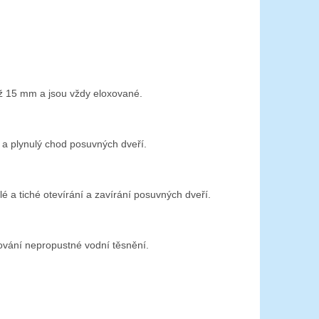
 až 15 mm a jsou vždy eloxované.
tu a plynulý chod posuvných dveří.
ulé a tiché otevírání a zavírání posuvných dveří.
ování nepropustné vodní těsnění.