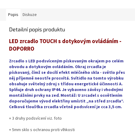
Popis
Diskuze
Detailní popis produktu
LED zrcadlo TOUCH s dotykovým ovládáním -
DOPORRO
Zrcadlo s LED podsvíceným pískovaným okrajem po celém
obvodu a dotykovým ovládáním. Okraj zrcadla je
pískovaný, čímž se docílí efekt mléčného skla - světlo přes
něj příjemně neostře prosvítá. Svítidlo na tomto výrobku
obsahuje světelný zdroj s třídou energetické účinnosti A.
Splňuje druh ochrany IP44. Je vybaveno závěsy i vhodnými
montážními prvky na zeď. Montáž: U zrcadel s osvětlením
doporučujeme vývod elektřiny umístit „na střed zrcadla“.
Celková tloušťka zrcadla včetně podsvícení je cca 3,5 cm.
+ 3 druhy podsvícení viz. foto
+ 5mm sklo s ochranou proti vlhkosti