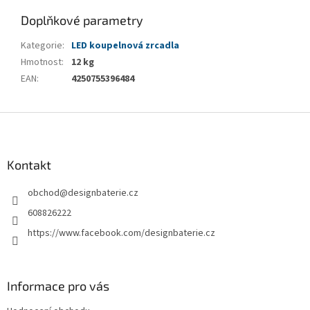
Doplňkové parametry
Kategorie
:
LED koupelnová zrcadla
Hmotnost
:
12 kg
EAN
:
4250755396484
Z
á
p
a
Kontakt
t
obchod
@
designbaterie.cz
í
608826222
https://www.facebook.com/designbaterie.cz
Informace pro vás