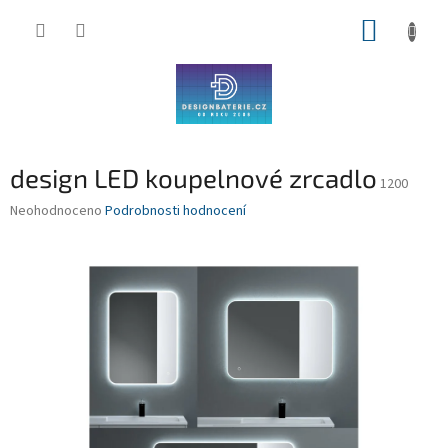
Přejít
NÁKUP
na
obsah
KOŠÍK
design LED koupelnové zrcadlo
1200
Průměrné
Neohodnoceno
Podrobnosti hodnocení
hodnocení
produktu
je
0,0
z
5
hvězdiček.