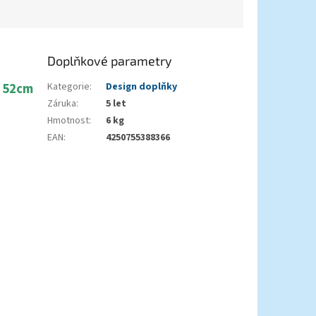
Doplňkové parametry
k 52cm
Kategorie
:
Design doplňky
Záruka
:
5 let
Hmotnost
:
6 kg
EAN
:
4250755388366