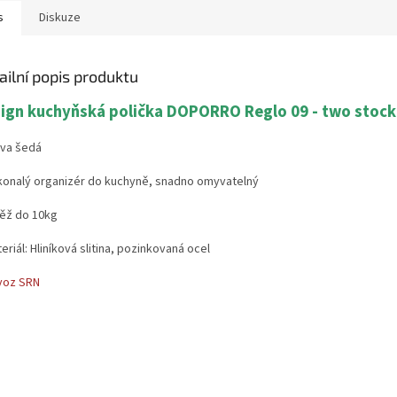
s
Diskuze
ailní popis produktu
ign kuchyňská polička DOPORRO Reglo 09 - two stoc
rva šedá
konalý organizér do kuchyně, snadno omyvatelný
těž do 10kg
eriál:
Hliníková slitina, pozinkovaná ocel
voz SRN