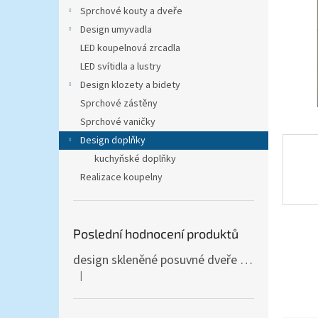
n
Sprchové kouty a dveře
e
Design umyvadla
l
LED koupelnová zrcadla
LED svítidla a lustry
Design klozety a bidety
Sprchové zástěny
Sprchové vaničky
Design doplňky
kuchyňské doplňky
Realizace koupelny
Poslední hodnocení produktů
design skleněné posuvné dveře Amalfi 90x205 cm T12 - komplet AKCE
|
Hodnocení produktu je 5 z 5 hvězdiček.