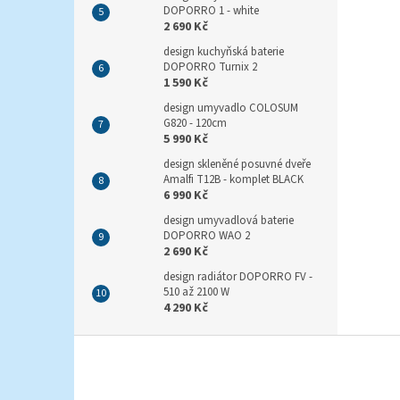
DOPORRO 1 - white
2 690 Kč
design kuchyňská baterie
DOPORRO Turnix 2
1 590 Kč
design umyvadlo COLOSUM
G820 - 120cm
5 990 Kč
design skleněné posuvné dveře
Amalfi T12B - komplet BLACK
6 990 Kč
design umyvadlová baterie
DOPORRO WAO 2
2 690 Kč
design radiátor DOPORRO FV -
510 až 2100 W
4 290 Kč
Z
á
p