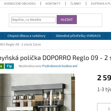
HODNOCENÍ OBCHODU
KONTAKTY
ČLÁNKY
DOPRAVA A P
HLEDAT
Otopná tělesa a radiátory
Skleněné přístřešky VORDACH
RO Reglo 09 - 2 stock 52cm
hyňská polička DOPORRO Reglo 09 - 2
Průměrné
Neohodnoceno
Podrobnosti hodnocení
ka
Tip
hodnocení
produktu
2 5
je
0,0
Měrná
1-3 t
z
cena:
5
hvězdiček.