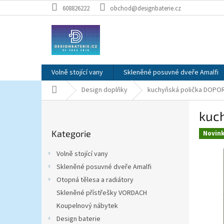
Přejít
608826222
obchod@designbaterie.cz
na
obsah
Volně stojící vany
Skleněné posuvné dveře Amalfi
Domů
Design doplňky
kuchyňská polička DOPOR
P
kuc
o
Přeskočit
s
Kategorie
kategorie
Novin
t
r
Volně stojící vany
a
Skleněné posuvné dveře Amalfi
n
Otopná tělesa a radiátory
n
í
Skleněné přístřešky VORDACH
p
Koupelnový nábytek
a
Design baterie