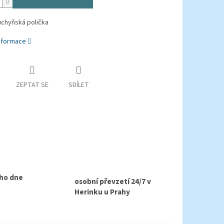
uchyňská polička
informace
ZEPTAT SE
SDÍLET
ho dne
osobní převzetí 24/7 v
Herinku u Prahy