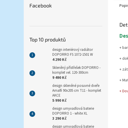
Facebook
Popi
Det
Des
Top 10 produktů
+ ba
design interiérový radiátor
DOPORRO FS 1072-1501 W
+ do
4 290 Kč
Skleněný přístřešek DOPORRO -
+ zá
komplet vel. 120-300cm
9 490 Kč
+ Mat
design skleněné posuvné dveře
Amalfi 90x205 cm T11 - komplet
+ Do
AKCE
5 990 Kč
design umyvadlová baterie
DOPORRO 1 - white XL
3 290 Kč
design umyvadlová baterie