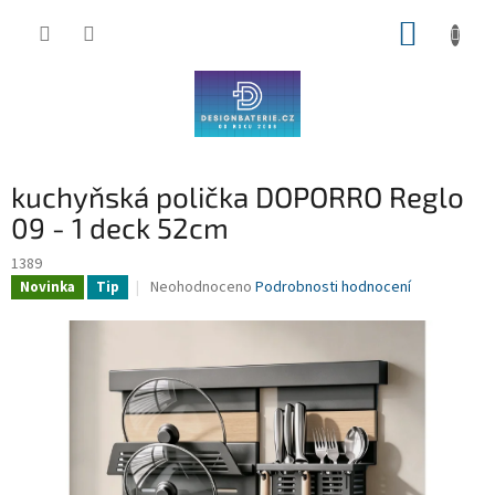
Přejít
NÁKUP
na
obsah
KOŠÍK
kuchyňská polička DOPORRO Reglo
09 - 1 deck 52cm
1389
Průměrné
Neohodnoceno
Podrobnosti hodnocení
Novinka
Tip
hodnocení
produktu
je
0,0
z
5
hvězdiček.