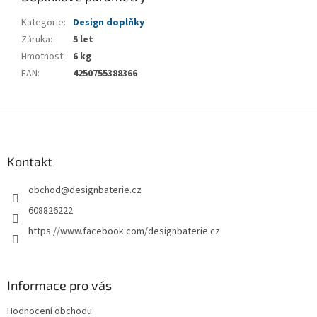
Kategorie
:
Design doplňky
Záruka
:
5 let
Hmotnost
:
6 kg
EAN
:
4250755388366
Z
á
p
a
Kontakt
t
obchod
@
designbaterie.cz
í
608826222
https://www.facebook.com/designbaterie.cz
Informace pro vás
Hodnocení obchodu