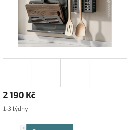
2 190 Kč
Měrná
1-3 týdny
cena: