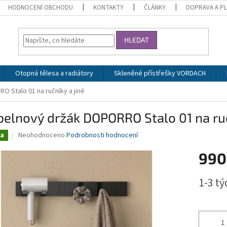
HODNOCENÍ OBCHODU
KONTAKTY
ČLÁNKY
DOPRAVA A P
HLEDAT
Otopná tělesa a radiátory
Skleněné přístřešky VORDACH
 Stalo 01 na ručníky a jiné
elnový držák DOPORRO Stalo 01 na ruč
Průměrné
Neohodnoceno
Podrobnosti hodnocení
ka
hodnocení
produktu
990
je
0,0
Měrná
1-3 t
z
cena:
5
hvězdiček.