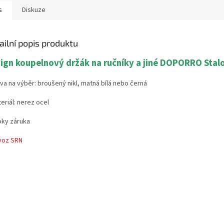
s
Diskuze
ailní popis produktu
ign koupelnový držák na ručníky a jiné DOPORRO Stal
va na výběr: broušený nikl, matná bílá nebo černá
eriál: nerez ocel
oky záruka
voz SRN