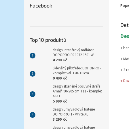
Facebook
Popi
Det
Des
Top 10 produktů
+ bar
design interiérový radiátor
DOPORRO FS 1072-1501 W
+ Mat
4 290 Kč
Skleněný přístřešek DOPORRO -
+ 2 r
komplet vel. 120-300cm
9 490 Kč
+ Do
design skleněné posuvné dveře
Amalfi 90x205 cm T11 - komplet
AKCE
5 990 Kč
design umyvadlová baterie
DOPORRO 1 - white XL
3 290 Kč
design umyvadlová baterie