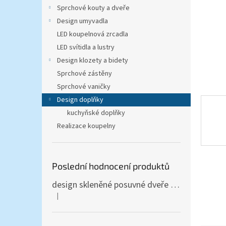
n
Sprchové kouty a dveře
e
Design umyvadla
l
LED koupelnová zrcadla
LED svítidla a lustry
Design klozety a bidety
Sprchové zástěny
Sprchové vaničky
Design doplňky
kuchyňské doplňky
Realizace koupelny
Poslední hodnocení produktů
design skleněné posuvné dveře Amalfi 90x205 cm T12 - komplet AKCE
|
Hodnocení produktu je 5 z 5 hvězdiček.