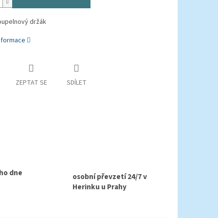
oupelnový držák
informace
ZEPTAT SE
SDÍLET
ho dne
osobní převzetí 24/7 v
Herinku u Prahy