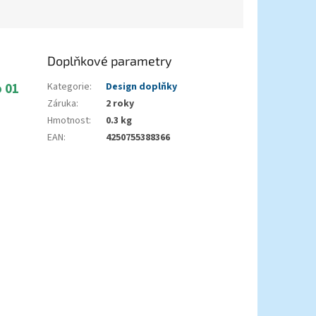
Doplňkové parametry
o 01
Kategorie
:
Design doplňky
Záruka
:
2 roky
Hmotnost
:
0.3 kg
EAN
:
4250755388366