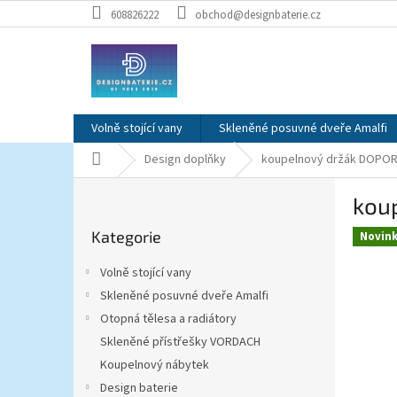
Přejít
608826222
obchod@designbaterie.cz
na
obsah
Volně stojící vany
Skleněné posuvné dveře Amalfi
Domů
Design doplňky
koupelnový držák DOPORRO
P
koup
o
Přeskočit
s
Kategorie
kategorie
Novin
t
r
Volně stojící vany
a
Skleněné posuvné dveře Amalfi
n
Otopná tělesa a radiátory
n
í
Skleněné přístřešky VORDACH
p
Koupelnový nábytek
a
Design baterie