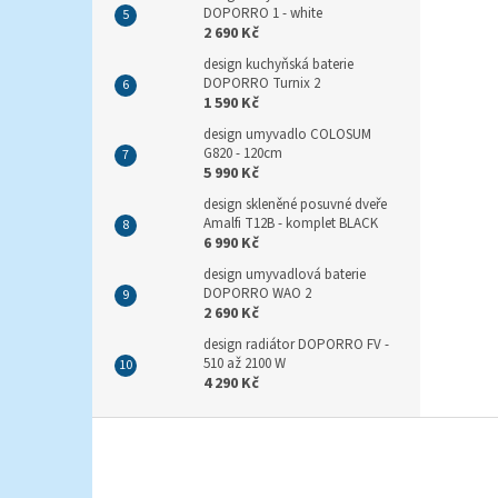
DOPORRO 1 - white
2 690 Kč
design kuchyňská baterie
DOPORRO Turnix 2
1 590 Kč
design umyvadlo COLOSUM
G820 - 120cm
5 990 Kč
design skleněné posuvné dveře
Amalfi T12B - komplet BLACK
6 990 Kč
design umyvadlová baterie
DOPORRO WAO 2
2 690 Kč
design radiátor DOPORRO FV -
510 až 2100 W
4 290 Kč
Z
á
p