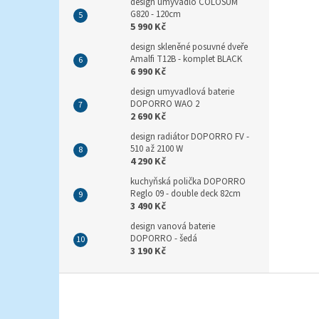
design umyvadlo COLOSUM
G820 - 120cm
5 990 Kč
design skleněné posuvné dveře
Amalfi T12B - komplet BLACK
6 990 Kč
design umyvadlová baterie
DOPORRO WAO 2
2 690 Kč
design radiátor DOPORRO FV -
510 až 2100 W
4 290 Kč
kuchyňská polička DOPORRO
Reglo 09 - double deck 82cm
3 490 Kč
design vanová baterie
DOPORRO - šedá
3 190 Kč
Z
á
p