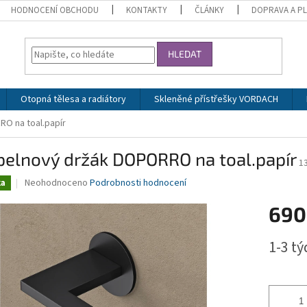
HODNOCENÍ OBCHODU
KONTAKTY
ČLÁNKY
DOPRAVA A P
HLEDAT
Otopná tělesa a radiátory
Skleněné přístřešky VORDACH
O na toal.papír
pelnový držák DOPORRO na toal.papír
1
Průměrné
Neohodnoceno
Podrobnosti hodnocení
ka
hodnocení
produktu
690
je
0,0
Měrná
1-3 t
z
cena:
5
hvězdiček.