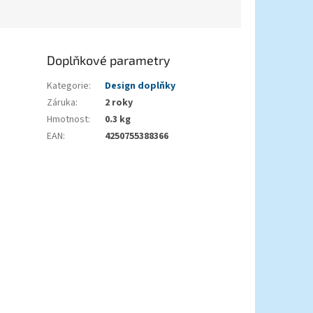
Doplňkové parametry
Kategorie
:
Design doplňky
Záruka
:
2 roky
Hmotnost
:
0.3 kg
EAN
:
4250755388366