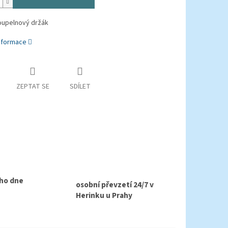
oupelnový držák
informace
ZEPTAT SE
SDÍLET
ho dne
osobní převzetí 24/7 v
Herinku u Prahy