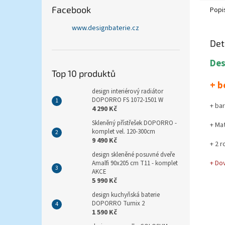
Facebook
Popi
www.designbaterie.cz
Det
Des
Top 10 produktů
+ b
design interiérový radiátor
DOPORRO FS 1072-1501 W
+ bar
4 290 Kč
Skleněný přístřešek DOPORRO -
+ Mat
komplet vel. 120-300cm
9 490 Kč
+ 2 r
design skleněné posuvné dveře
+ Do
Amalfi 90x205 cm T11 - komplet
AKCE
5 990 Kč
design kuchyňská baterie
DOPORRO Turnix 2
1 590 Kč