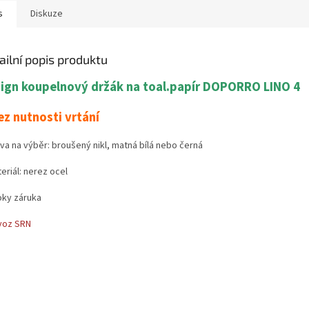
s
Diskuze
ailní popis produktu
ign koupelnový držák na toal.papír DOPORRO LINO 4
ez nutnosti vrtání
va na výběr: broušený nikl, matná bílá nebo černá
eriál: nerez ocel
oky záruka
voz SRN