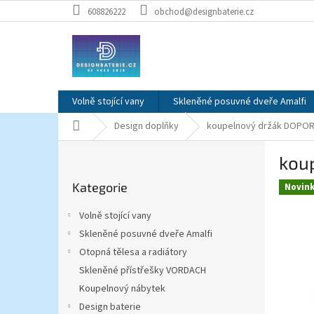
Přejít
608826222
obchod@designbaterie.cz
na
obsah
Volně stojící vany
Skleněné posuvné dveře Amalfi
Domů
Design doplňky
koupelnový držák DOPORR
P
kou
o
Přeskočit
s
Kategorie
kategorie
Novin
t
r
Volně stojící vany
a
Skleněné posuvné dveře Amalfi
n
Otopná tělesa a radiátory
n
í
Skleněné přístřešky VORDACH
p
Koupelnový nábytek
a
Design baterie