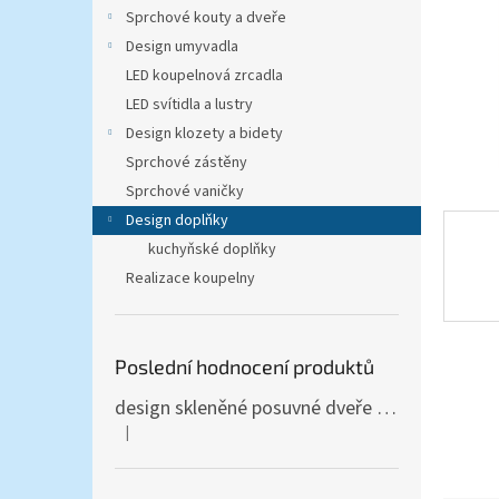
n
Sprchové kouty a dveře
e
Design umyvadla
l
LED koupelnová zrcadla
LED svítidla a lustry
Design klozety a bidety
Sprchové zástěny
Sprchové vaničky
Design doplňky
kuchyňské doplňky
Realizace koupelny
Poslední hodnocení produktů
design skleněné posuvné dveře Amalfi 90x205 cm T12 - komplet AKCE
|
Hodnocení produktu je 5 z 5 hvězdiček.