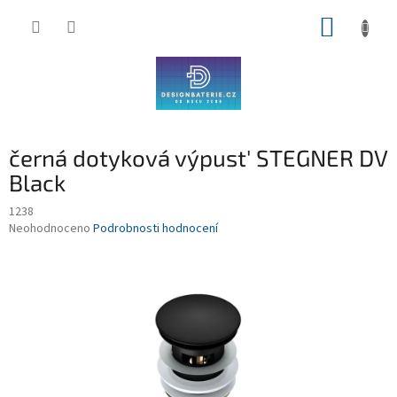
Přejít
NÁKUP
na
obsah
KOŠÍK
černá dotyková výpust' STEGNER DV
Black
1238
Průměrné
Neohodnoceno
Podrobnosti hodnocení
hodnocení
produktu
je
0,0
z
5
hvězdiček.