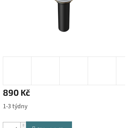
890 Kč
Měrná
1-3 týdny
cena: