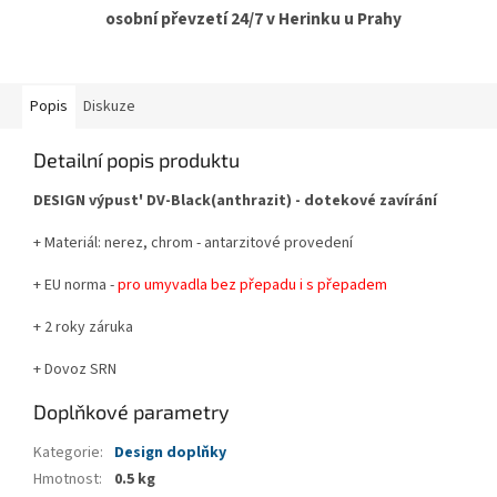
osobní převzetí 24/7 v Herinku u Prahy
Popis
Diskuze
Detailní popis produktu
DESIGN výpust' DV-Black(anthrazit) - dotekové zavírání
+ Materiál: nerez, chrom - antarzitové provedení
+ EU norma -
pro umyvadla bez přepadu i s přepadem
+ 2 roky záruka
+ Dovoz SRN
Doplňkové parametry
Kategorie
:
Design doplňky
Hmotnost
:
0.5 kg