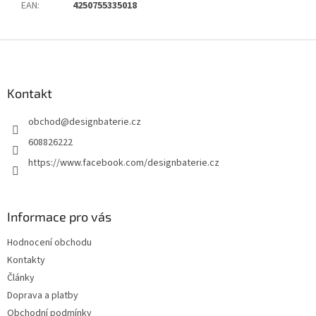
EAN
:
4250755335018
Z
á
p
a
Kontakt
t
obchod
@
designbaterie.cz
í
608826222
https://www.facebook.com/designbaterie.cz
Informace pro vás
Hodnocení obchodu
Kontakty
Články
Doprava a platby
Obchodní podmínky