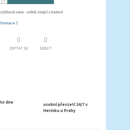
rylátová vana - volně stojící s baterií
informace
ZEPTAT SE
SDÍLET
ho dne
osobní převzetí 24/7 v
Herinku u Prahy