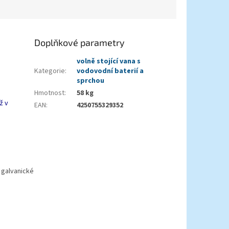
Doplňkové parametry
volně stojící vana s
Kategorie
:
vodovodní baterií a
sprchou
Hmotnost
:
58 kg
ž v
EAN
:
4250755329352
 galvanické