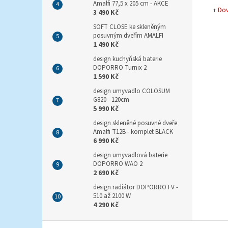
Amalfi 77,5 x 205 cm - AKCE
+
Do
3 490 Kč
SOFT CLOSE ke skleněným
posuvným dveřím AMALFI
1 490 Kč
design kuchyňská baterie
DOPORRO Turnix 2
1 590 Kč
design umyvadlo COLOSUM
G820 - 120cm
5 990 Kč
design skleněné posuvné dveře
Amalfi T12B - komplet BLACK
6 990 Kč
design umyvadlová baterie
DOPORRO WAO 2
2 690 Kč
design radiátor DOPORRO FV -
510 až 2100 W
4 290 Kč
Z