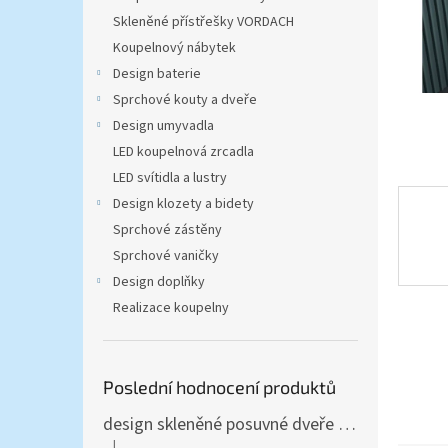
n
Skleněné přístřešky VORDACH
e
l
Koupelnový nábytek
Design baterie
Sprchové kouty a dveře
Design umyvadla
LED koupelnová zrcadla
LED svítidla a lustry
Design klozety a bidety
Sprchové zástěny
Sprchové vaničky
Design doplňky
Realizace koupelny
Poslední hodnocení produktů
design skleněné posuvné dveře Amalfi 90x205 cm T12 - komplet AKCE
|