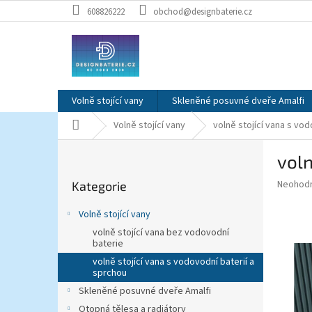
Přejít
608826222
obchod@designbaterie.cz
na
obsah
Volně stojící vany
Skleněné posuvné dveře Amalfi
Domů
Volně stojící vany
volně stojící vana s vod
P
voln
o
Přeskočit
s
Průměr
Neohod
Kategorie
kategorie
t
hodnoce
r
produkt
Volně stojící vany
a
je
volně stojící vana bez vodovodní
0,0
n
baterie
z
n
volně stojící vana s vodovodní baterií a
5
í
sprchou
hvězdič
p
Skleněné posuvné dveře Amalfi
a
Otopná tělesa a radiátory