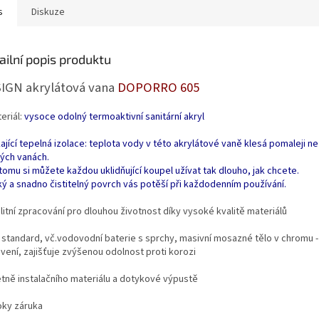
s
Diskuze
ailní popis produktu
IGN akrylátová vana
DOPORRO 605
eriál:
vysoce odolný termoaktivní sanitární akryl
ající tepelná izolace: teplota vody v této akrylátové vaně klesá pomaleji ne
ých vanách.
tomu si můžete každou uklidňující koupel užívat tak dlouho, jak chcete.
ký a snadno čistitelný povrch vás potěší při každodenním používání.
litní zpracování pro dlouhou životnost díky vysoké kvalitě materiálů
N standard, vč.vodovodní baterie s sprchy, masivní mosazné tělo v chromu -
vení, zajišťuje zvýšenou odolnost proti korozi
etně instalačního materiálu a dotykové výpustě
oky záruka