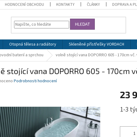
HODNOCENÍ OBCHODU
KONTAKTY
ČLÁNKY
DOPRAVA A P
HLEDAT
Otopná tělesa a radiátory
Skleněné přístřešky VORDACH
ovodní baterií a sprchou
volně stojící vana DOPORRO 605 - 170cm vč. 
ě stojící vana DOPORRO 605 - 170cm vč
né
noceno
Podrobnosti hodnocení
ní
23 
u
Měrná
1-3 t
cena:
ek.