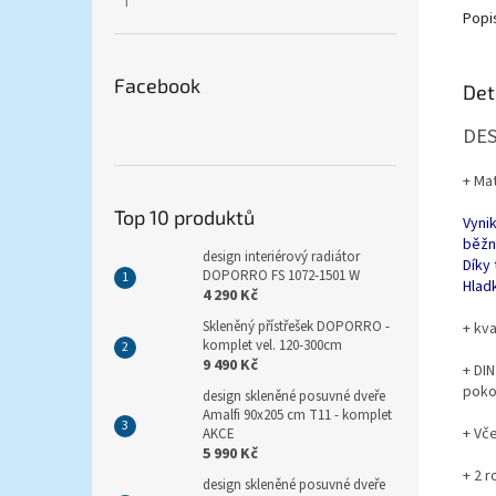
Hodnocení produktu je 5 z 5 hvězdiček.
Popi
Facebook
Det
DES
+ Mat
Top 10 produktů
Vynik
běžn
design interiérový radiátor
Díky 
DOPORRO FS 1072-1501 W
Hlad
4 290 Kč
Skleněný přístřešek DOPORRO -
+ kva
komplet vel. 120-300cm
9 490 Kč
+ DI
poko
design skleněné posuvné dveře
Amalfi 90x205 cm T11 - komplet
+ Vč
AKCE
5 990 Kč
+ 2 r
design skleněné posuvné dveře