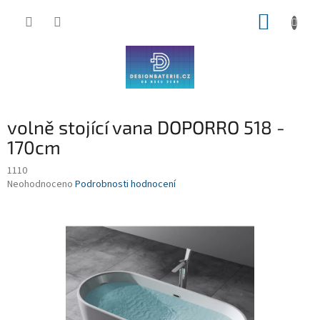
Přejít
NÁKUP
na
obsah
KOŠÍK
volně stojící vana DOPORRO 518 -
170cm
1110
Průměrné
Neohodnoceno
Podrobnosti hodnocení
hodnocení
produktu
je
0,0
z
5
hvězdiček.