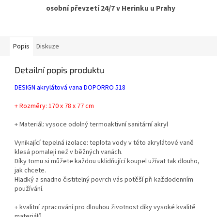
osobní převzetí 24/7 v Herinku u Prahy
Popis
Diskuze
Detailní popis produktu
DESIGN akrylátová vana DOPORRO 518
+ Rozměry: 170 x 78 x 77 cm
+ Materiál: vysoce odolný termoaktivní sanitární akryl
Vynikající tepelná izolace: teplota vody v této akrylátové vaně
klesá pomaleji než v běžných vanách.
Díky tomu si můžete každou uklidňující koupel užívat tak dlouho,
jak chcete.
Hladký a snadno čistitelný povrch vás potěší při každodenním
používání.
+ kvalitní zpracování pro dlouhou životnost díky vysoké kvalitě
materiálů