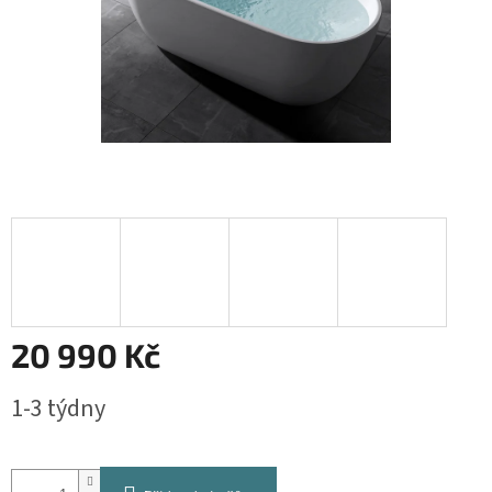
20 990 Kč
Měrná
1-3 týdny
cena: