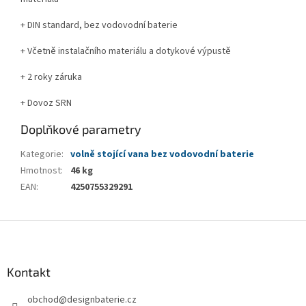
+ DIN standard, bez vodovodní baterie
+ Včetně instalačního materiálu a dotykové výpustě
+ 2 roky záruka
+ Dovoz SRN
Doplňkové parametry
Kategorie
:
volně stojící vana bez vodovodní baterie
Hmotnost
:
46 kg
EAN
:
4250755329291
Z
á
p
a
Kontakt
t
obchod
@
designbaterie.cz
í