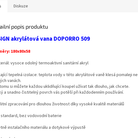
s
Diskuze
ailní popis produktu
IGN akrylátová vana DOPORRO 509
ěry: 180x80x58
eriál: vysoce odolný termoaktivní sanitární akryl
ající tepelná izolace: teplota vody v této akrylátové vaně klesá pomaleji ne
ých vanách.
tomu si můžete každou uklidňující koupel užívat tak dlouho, jak chcete.
ký a snadno čistitelný povrch vás potěší při každodenním používání.
litní zpracování pro dlouhou životnost díky vysoké kvalitě materiálů
N standard, bez vodovodní baterie
etně instalačního materiálu a dotykové výpustě