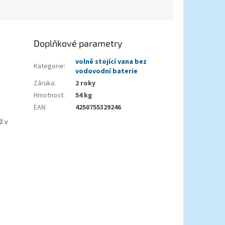
Doplňkové parametry
volně stojící vana bez
Kategorie
:
vodovodní baterie
Záruka
:
2 roky
Hmotnost
:
54 kg
EAN
:
4250755329246
ž v