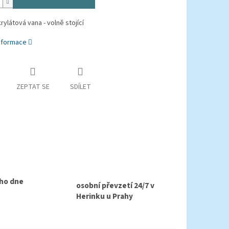
rylátová vana - volně stojící
informace
ZEPTAT SE
SDÍLET
ho dne
osobní převzetí 24/7 v
Herinku u Prahy