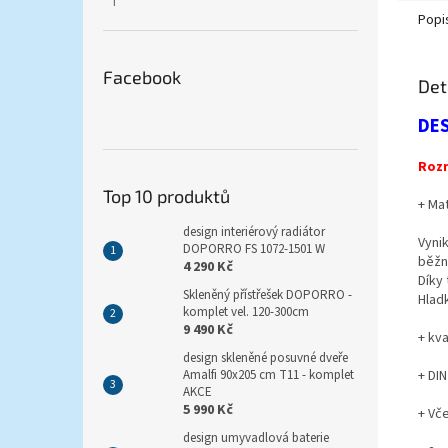
Hodnocení produktu je 5 z 5 hvězdiček.
Popi
Facebook
Det
DES
Rozm
Top 10 produktů
+ Mat
design interiérový radiátor
Vynik
DOPORRO FS 1072-1501 W
běžn
4 290 Kč
Díky 
Skleněný přístřešek DOPORRO -
Hlad
komplet vel. 120-300cm
9 490 Kč
+ kva
design skleněné posuvné dveře
+ DI
Amalfi 90x205 cm T11 - komplet
AKCE
5 990 Kč
+ Vč
design umyvadlová baterie