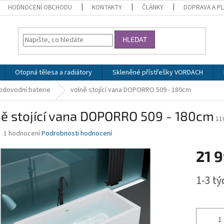
HODNOCENÍ OBCHODU
KONTAKTY
ČLÁNKY
DOPRAVA A P
HLEDAT
Otopná tělesa a radiátory
Skleněné přístřešky VORDACH
vodovodní baterie
volně stojící vana DOPORRO 509 - 180cm
ně stojící vana DOPORRO 509 - 180cm
11
Průměrné
1 hodnocení
Podrobnosti hodnocení
hodnocení
produktu
21 
je
5,0
Měrná
1-3 t
z
cena:
5
hvězdiček.