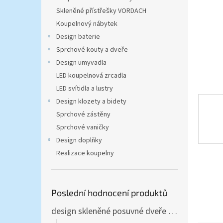
n
Skleněné přístřešky VORDACH
e
l
Koupelnový nábytek
Design baterie
Sprchové kouty a dveře
Design umyvadla
LED koupelnová zrcadla
LED svítidla a lustry
Design klozety a bidety
Sprchové zástěny
Sprchové vaničky
Design doplňky
Realizace koupelny
Poslední hodnocení produktů
design skleněné posuvné dveře Amalfi 90x205 cm T12 - komplet AKCE
|