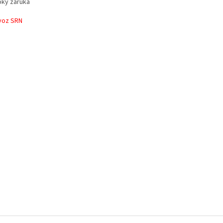
oky záruka
voz SRN