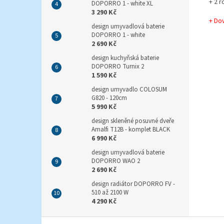
+ 2 r
DOPORRO 1 - white XL
3 290 Kč
+ Do
design umyvadlová baterie
DOPORRO 1 - white
2 690 Kč
design kuchyňská baterie
DOPORRO Turnix 2
1 590 Kč
design umyvadlo COLOSUM
G820 - 120cm
5 990 Kč
design skleněné posuvné dveře
Amalfi T12B - komplet BLACK
6 990 Kč
design umyvadlová baterie
DOPORRO WAO 2
2 690 Kč
design radiátor DOPORRO FV -
510 až 2100 W
4 290 Kč
Z