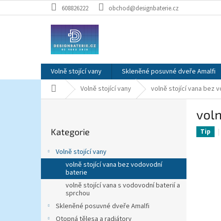
Přejít
608826222
obchod@designbaterie.cz
na
obsah
Volně stojící vany
Skleněné posuvné dveře Amalfi
Domů
Volně stojící vany
volně stojící vana bez 
P
vol
o
Přeskočit
s
Kategorie
kategorie
Tip
t
r
Volně stojící vany
a
volně stojící vana bez vodovodní
n
baterie
n
volně stojící vana s vodovodní baterií a
í
sprchou
p
Skleněné posuvné dveře Amalfi
a
Otopná tělesa a radiátory