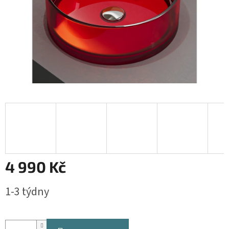
4 990 Kč
Měrná
1-3 týdny
cena: