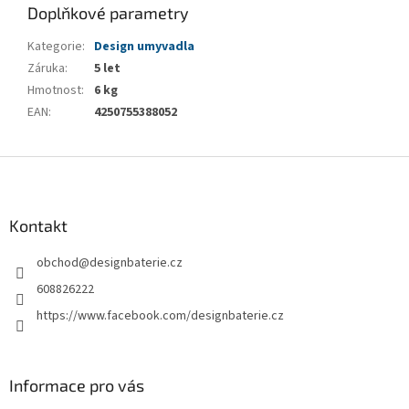
Doplňkové parametry
Kategorie
:
Design umyvadla
Záruka
:
5 let
Hmotnost
:
6 kg
EAN
:
4250755388052
Z
á
p
a
Kontakt
t
obchod
@
designbaterie.cz
í
608826222
https://www.facebook.com/designbaterie.cz
Informace pro vás