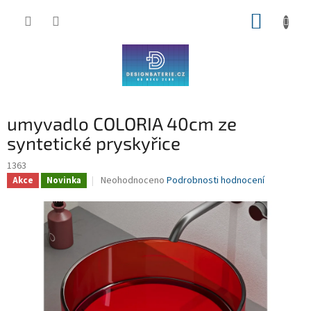
Přejít
NÁKUP
na
obsah
KOŠÍK
umyvadlo COLORIA 40cm ze
syntetické pryskyřice
1363
Průměrné
Neohodnoceno
Podrobnosti hodnocení
Akce
Novinka
hodnocení
produktu
je
0,0
z
5
hvězdiček.