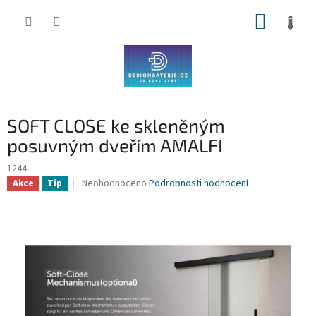
Přejít
NÁKUP
na
obsah
KOŠÍK
SOFT CLOSE ke skleněným
posuvným dveřím AMALFI
1244
Průměrné
Neohodnoceno
Podrobnosti hodnocení
Akce
Tip
hodnocení
produktu
je
0,0
z
5
hvězdiček.