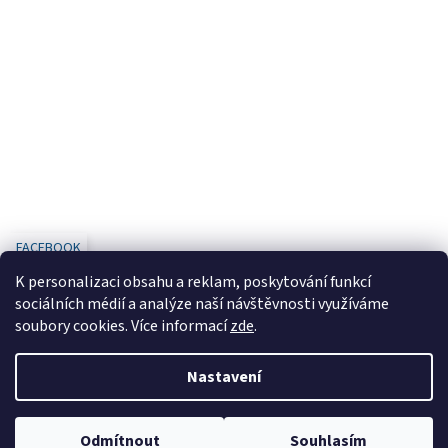
FACEBOOK
K personalizaci obsahu a reklam, poskytování funkcí
sociálních médií a analýze naší návštěvnosti využíváme
soubory cookies. Více informací
zde
.
Vytvořil Shoptet
Nastavení
Copyright 2026
www.designbaterie.cz
. Všechna práva vyhrazena.
Odmítnout
Souhlasím
Upravit nastavení cookies