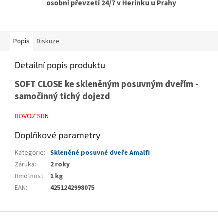
osobní převzetí 24/7 v Herinku u Prahy
Popis
Diskuze
Detailní popis produktu
SOFT CLOSE ke skleněným posuvným dveřím -
samočinný tichý dojezd
DOVOZ SRN
Doplňkové parametry
Kategorie
:
Skleněné posuvné dveře Amalfi
Záruka
:
2 roky
Hmotnost
:
1 kg
EAN
:
4251242998075
Z