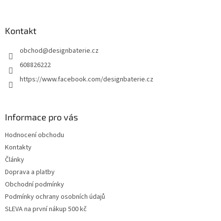
á
p
a
Kontakt
t
obchod
@
designbaterie.cz
í
608826222
https://www.facebook.com/designbaterie.cz
Informace pro vás
Hodnocení obchodu
Kontakty
Články
Doprava a platby
Obchodní podmínky
Podmínky ochrany osobních údajů
SLEVA na první nákup 500 kč