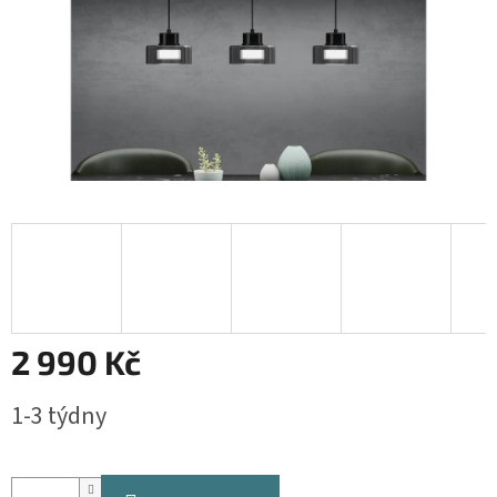
2 990 Kč
Měrná
1-3 týdny
cena: