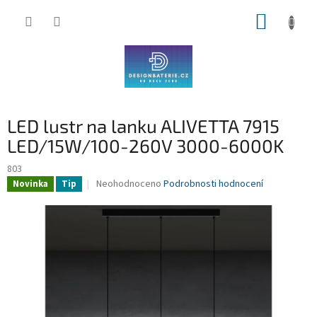
Přejít
NÁKUP
na
obsah
KOŠÍK
LED lustr na lanku ALIVETTA 7915
LED/15W/100-260V 3000-6000K
803
Průměrné
Neohodnoceno
Podrobnosti hodnocení
Novinka
Tip
hodnocení
produktu
je
0,0
z
5
hvězdiček.