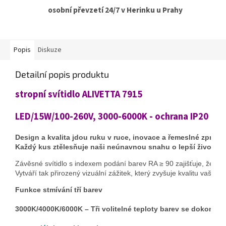
osobní převzetí 24/7 v Herinku u Prahy
Popis
Diskuze
Detailní popis produktu
stropní svítidlo ALIVETTA 7915
LED/15W/100-260V, 3000-6000K - ochrana IP20
Design a kvalita jdou ruku v ruce, inovace a řemeslné zpraco
Každý kus ztělesňuje naši neúnavnou snahu o lepší život.
Závěsné svítidlo s indexem podání barev RA ≥ 90 zajišťuje, že ka
Vytváří tak přirozený vizuální zážitek, který zvyšuje kvalitu vašeho
Funkce stmívání tří barev

3000K/4000K/6000K – Tři volitelné teploty barev se dokonal