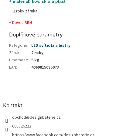
+ materiál: kov, sklo a plast
+ 2 roky záruka
+ Dovoz SRN
Doplňkové parametry
Kategorie
:
LED svítidla a lustry
Záruka
:
2 roky
Hmotnost
:
5 kg
EAN
:
4069815085073
Z
á
p
a
Kontakt
t
obchod
@
designbaterie.cz
í
608826222
https://www.facebook.com/designbaterie.cz