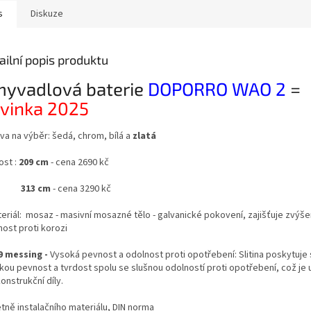
s
Diskuze
ailní popis produktu
yvadlová baterie
DOPORRO WAO 2
=
vinka 2025
va na výběr: šedá, chrom, bílá a
zlatá
ost :
209 cm
- cena 2690 kč
313
cm
- cena 3290 kč
teriál: mosaz - masivní mosazné tělo - galvanické pokovení, zajišťuje zvýš
nost proti korozi
9 messing -
Vysoká pevnost a odolnost proti opotřebení: Slitina poskytuje 
kou pevnost a tvrdost spolu se slušnou odolností proti opotřebení, což je 
onstrukční díly.
tně instalačního materiálu, DIN norma