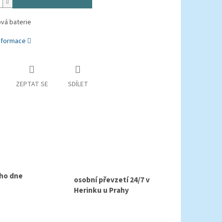
vá baterie
informace
ZEPTAT SE
SDÍLET
ho dne
osobní převzetí 24/7 v
Herinku u Prahy