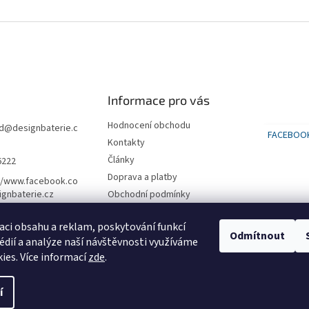
Informace pro vás
Hodnocení obchodu
d
@
designbaterie.c
FACEBOO
Kontakty
Články
6222
Doprava a platby
//www.facebook.co
gnbaterie.cz
Obchodní podmínky
Podmínky ochrany osobních
údajů
aci obsahu a reklam, poskytování funkcí
Odmítnout
édií a analýze naší návštěvnosti využíváme
SLEVA na první nákup 500 kč
ies. Více informací
zde
.
í
vyhrazena.
Upravit nastavení cookies