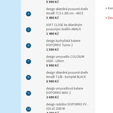
5 990 Kč
+ Ke
design skleněné posuvné dveře
Amalfi 77,5 x 205 cm - AKCE
+ Do
3 490 Kč
SOFT CLOSE ke skleněným
posuvným dveřím AMALFI
1 490 Kč
design kuchyňská baterie
DOPORRO Turnix 2
1 590 Kč
design umyvadlo COLOSUM
G820 - 120cm
5 990 Kč
design skleněné posuvné dveře
Amalfi T12B - komplet BLACK
6 990 Kč
design umyvadlová baterie
DOPORRO WAO 2
2 690 Kč
design radiátor DOPORRO FV -
510 až 2100 W