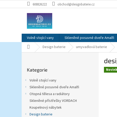
Přejít
608826222
obchod@designbaterie.cz
na
obsah
Volně stojící vany
Skleněné posuvné dveře Amalfi
Domů
Design baterie
umyvadlová baterie
P
des
o
Přeskočit
s
Kategorie
kategorie
Novin
t
r
Volně stojící vany
a
Skleněné posuvné dveře Amalfi
n
Otopná tělesa a radiátory
n
í
Skleněné přístřešky VORDACH
p
Koupelnový nábytek
a
Design baterie