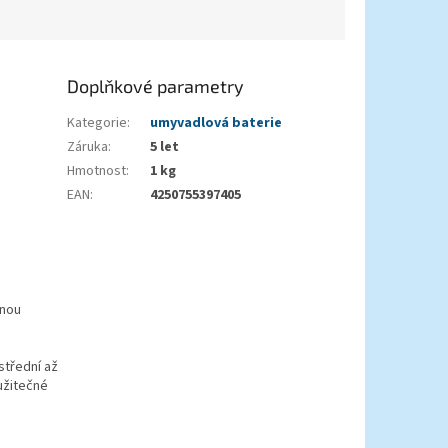
Doplňkové parametry
Kategorie
:
umyvadlová baterie
Záruka
:
5 let
Hmotnost
:
1 kg
EAN
:
4250755397405
enou
střední až
užitečné