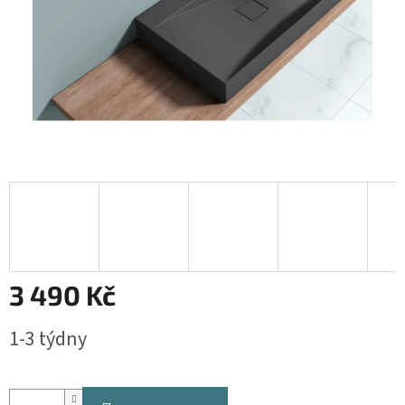
3 490 Kč
Měrná
1-3 týdny
cena: