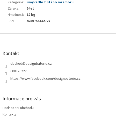
Kategorie
:
umyvadlo z litého mramoru
Záruka
:
5 let
Hmotnost
:
12 kg
EAN
:
4250755332727
Z
á
p
a
Kontakt
t
obchod
@
designbaterie.cz
í
608826222
https://www.facebook.com/designbaterie.cz
Informace pro vás
Hodnocení obchodu
Kontakty