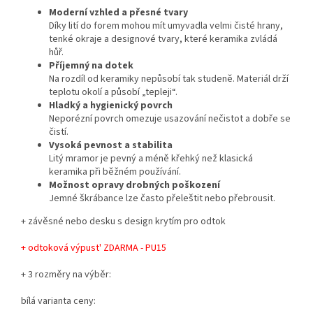
Moderní vzhled a přesné tvary
Díky lití do forem mohou mít umyvadla velmi čisté hrany,
tenké okraje a designové tvary, které keramika zvládá
hůř.
Příjemný na dotek
Na rozdíl od keramiky nepůsobí tak studeně. Materiál drží
teplotu okolí a působí „tepleji“.
Hladký a hygienický povrch
Neporézní povrch omezuje usazování nečistot a dobře se
čistí.
Vysoká pevnost a stabilita
Litý mramor je pevný a méně křehký než klasická
keramika při běžném používání.
Možnost opravy drobných poškození
Jemné škrábance lze často přeleštit nebo přebrousit.
+ závěsné nebo desku s design krytím pro odtok
+ odtoková výpust' ZDARMA - PU15
+ 3 rozměry na výběr:
bílá varianta ceny: