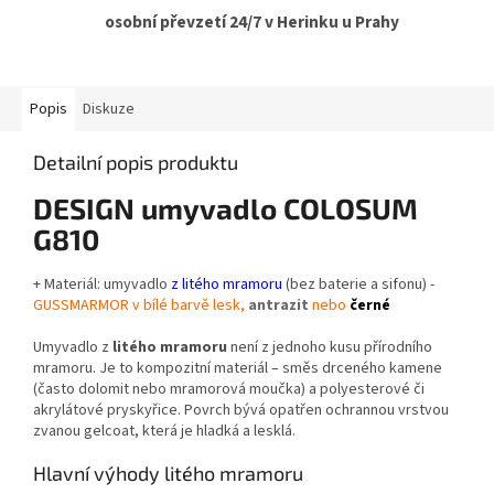
osobní převzetí 24/7 v Herinku u Prahy
Popis
Diskuze
Detailní popis produktu
DESIGN umyvadlo COLOSUM
G810
+ Materiál: umyvadlo
z litého mramoru
(bez baterie a sifonu) -
GUSSMARMOR v bílé barvě lesk,
antrazit
nebo
černé
Umyvadlo z
litého mramoru
není z jednoho kusu přírodního
mramoru. Je to kompozitní materiál – směs drceného kamene
(často dolomit nebo mramorová moučka) a polyesterové či
akrylátové pryskyřice. Povrch bývá opatřen ochrannou vrstvou
zvanou gelcoat, která je hladká a lesklá.
Hlavní výhody litého mramoru