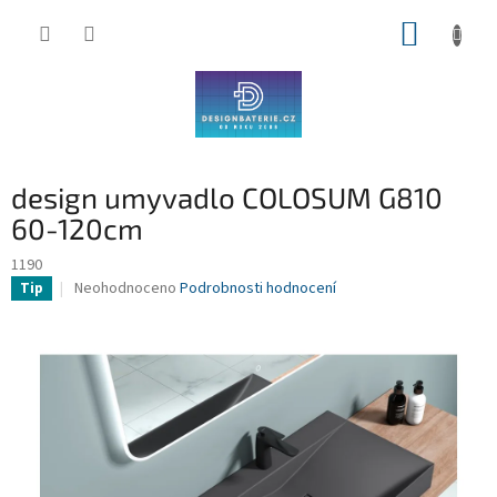
Přejít
NÁKUP
na
obsah
KOŠÍK
design umyvadlo COLOSUM G810
60-120cm
1190
Průměrné
Neohodnoceno
Podrobnosti hodnocení
Tip
hodnocení
produktu
je
0,0
z
5
hvězdiček.