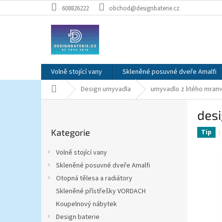
Přejít
608826222
obchod@designbaterie.cz
na
obsah
Volně stojící vany
Skleněné posuvné dveře Amalfi
Domů
Design umyvadla
umyvadlo z litého mram
P
des
o
Přeskočit
s
Kategorie
kategorie
Tip
t
r
Volně stojící vany
a
Skleněné posuvné dveře Amalfi
n
Otopná tělesa a radiátory
n
í
Skleněné přístřešky VORDACH
p
Koupelnový nábytek
a
Design baterie