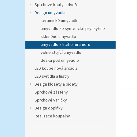
n
Sprchové kouty a dveře
e
Design umyvadla
l
keramické umyvadlo
umyvadlo ze syntetické pryskyřice
skleněné umyvadlo
umyvadlo z litého mramoru
volně stojící umyvadlo
deska pod umyvadlo
LED koupelnová zrcadla
LED svítidla a lustry
Design klozety a bidety
Sprchové zástěny
Sprchové vaničky
Design doplňky
Realizace koupelny