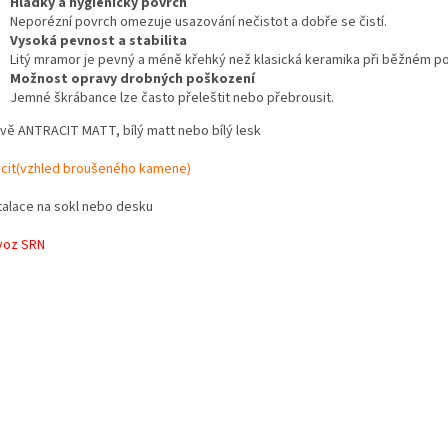
Hladký a hygienický povrch
Neporézní povrch omezuje usazování nečistot a dobře se čistí.
Vysoká pevnost a stabilita
Litý mramor je pevný a méně křehký než klasická keramika při běžném po
Možnost opravy drobných poškození
Jemné škrábance lze často přeleštit nebo přebrousit.
rvě ANTRACIT MATT, bílý matt nebo bílý lesk
acit(vzhled broušeného kamene)
stalace na sokl nebo desku
voz SRN