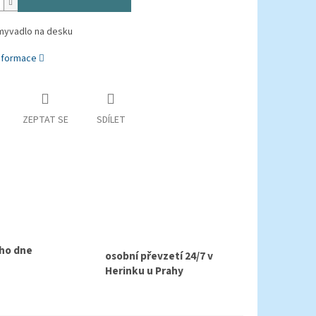
myvadlo na desku
informace
ZEPTAT SE
SDÍLET
ho dne
osobní převzetí 24/7 v
Herinku u Prahy