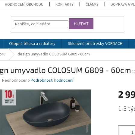
HODNOCENÍ OBCHODU
KONTAKTY
ČLÁNKY
DOPRAVA A P
HLEDAT
Otopná tělesa a radiátory
Skleněné přístřešky VORDACH
oru
design umyvadlo COLOSUM G809 - 60cm
ign umyvadlo COLOSUM G809 - 60cm
1
Průměrné
Neohodnoceno
Podrobnosti hodnocení
hodnocení
produktu
2 9
je
0,0
Měrná
1-3 t
z
cena:
5
hvězdiček.