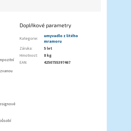
Doplňkové parametry
umyvadlo z litého
Kategorie
:
mramoru
Záruka
:
5 let
Hmotnost
:
8 kg
mpozitní
EAN
:
4250755397467
 zvanou
designové
 působí