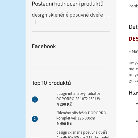
Poslední hodnocení produktů
Popi
design skleněné posuvné dveře Amalfi 90x205 cm T12 - komplet AKCE
|
Hodnocení produktu je 5 z 5 hvězdiček.
Det
DES
Facebook
+ Ma
Umyv
mate
poly
gelco
Top 10 produktů
Hla
design interiérový radiátor
DOPORRO FS 1072-1501 W
4 290 Kč
Skleněný přístřešek DOPORRO -
komplet vel. 120-300cm
9 490 Kč
design skleněné posuvné dveře
Amalfi 90x205 cm T11 - komplet