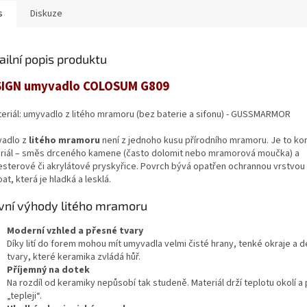
s
Diskuze
ailní popis produktu
IGN umyvadlo COLOSUM G809
teriál: umyvadlo z litého mramoru (bez baterie a sifonu) - GUSSMARMOR
adlo z
litého mramoru
není z jednoho kusu přírodního mramoru. Je to ko
riál – směs drceného kamene (často dolomit nebo mramorová moučka) a
esterové či akrylátové pryskyřice. Povrch bývá opatřen ochrannou vrstvou
at, která je hladká a lesklá.
vní výhody litého mramoru
Moderní vzhled a přesné tvary
Díky lití do forem mohou mít umyvadla velmi čisté hrany, tenké okraje a 
tvary, které keramika zvládá hůř.
Příjemný na dotek
Na rozdíl od keramiky nepůsobí tak studeně. Materiál drží teplotu okolí a
„tepleji“.