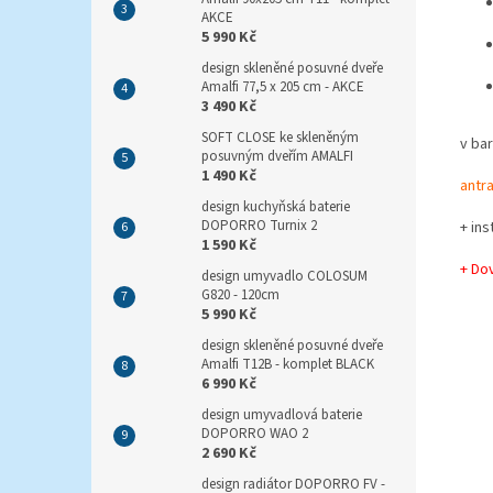
AKCE
5 990 Kč
design skleněné posuvné dveře
Amalfi 77,5 x 205 cm - AKCE
3 490 Kč
SOFT CLOSE ke skleněným
v ba
posuvným dveřím AMALFI
1 490 Kč
antr
design kuchyňská baterie
DOPORRO Turnix 2
+ in
1 590 Kč
+ Do
design umyvadlo COLOSUM
G820 - 120cm
5 990 Kč
design skleněné posuvné dveře
Amalfi T12B - komplet BLACK
6 990 Kč
design umyvadlová baterie
DOPORRO WAO 2
2 690 Kč
design radiátor DOPORRO FV -