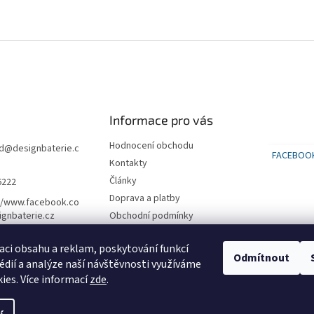
Informace pro vás
Hodnocení obchodu
d
@
designbaterie.c
FACEBOO
Kontakty
Články
6222
Doprava a platby
//www.facebook.co
gnbaterie.cz
Obchodní podmínky
Podmínky ochrany osobních
údajů
aci obsahu a reklam, poskytování funkcí
Odmítnout
édií a analýze naší návštěvnosti využíváme
SLEVA na první nákup 500 kč
ies. Více informací
zde
.