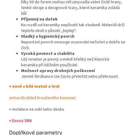
Díky lití do forem mohou mít umyvadla velmi čisté hrany,
tenké okraje a designové tvary, které keramika zvládá
hůř.
Příjemný na dotek
Na rozdíl od keramiky nepůsobí tak studeně. Materiál drží
teplotu okolí a působí „tepleji“.
Hladký a hygienický povrch
Neporézní povrch omezuje usazování nečistot a dobře se
čistí.
Vysoká pevnost a stabilita
Litý mramor je pevný a méně křehký než klasická
keramika při běžném používání.
Možnost opravy drobných poškození
Jemné škrábance lze často přeleštit nebo přebrousit.
+ nově v bílé matné a lesk
antracit(vzhled broušeného kamene)
+ instalace na sokl nebo desku
+ Dovoz SRN
Doplňkové parametry