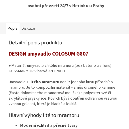
osobní převzetí 24/7 v Herinku u Prahy
Popis
Diskuze
Detailní popis produktu
DESIGN umyvadlo COLOSUM G807
+ Materiál: umyvadlo z litého mramoru (bez baterie a sifonu) -
GUSSMARMOR v barvě ANTRACIT
Umyvadlo z
litého mramoru
není z jednoho kusu přírodního
mramoru. Je to kompozitní materiál – směs drceného kamene
(často dolomit nebo mramorová moučka) a polyesterové či
akrylátové pryskyřice. Povrch bývá opatřen ochrannou vrstvou
zvanou gelcoat, která je hladká a lesklá.
Hlavní výhody litého mramoru
Moderní vzhled a přesné tvary