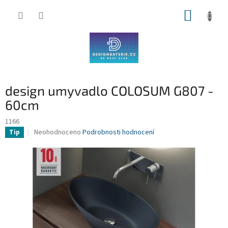
Přejít
NÁKUP
na
obsah
KOŠÍK
design umyvadlo COLOSUM G807 -
60cm
1166
Průměrné
Neohodnoceno
Podrobnosti hodnocení
Tip
hodnocení
produktu
je
0,0
z
5
hvězdiček.