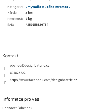
Kategorie
:
umyvadlo z litého mramoru
Záruka
:
5 let
Hmotnost
:
8 kg
EAN
:
4250755330754
Z
á
p
a
Kontakt
t
obchod
@
designbaterie.cz
í
608826222
https://www.facebook.com/designbaterie.cz
Informace pro vás
Hodnocení obchodu