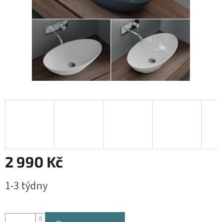
2 990 Kč
Měrná
1-3 týdny
cena: