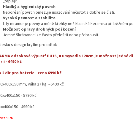
„tepleji“.
Hladký a hygienický povrch
Neporézní povrch omezuje usazování nečistot a dobře se čistí.
Vysoká pevnost a stabilita
Litý mramor je pevný a méně křehký než klasická keramika při běžném po
Možnost opravy drobných poškození
Jemné škrábance lze často přeleštit nebo přebrousit.
 desku s design krytím pro odtok
ARMA odtoková výpust' PU15, u umyvadla 120cm je možnost jedné dí
rii - 6490 kč
 2 dir pro baterie - cena 6990 kč
00x400x150 mm, váha 27 kg - 6490 kč
00xx400x150 - 5790 kč
0xx400x150 - 4990 kč
voz SRN