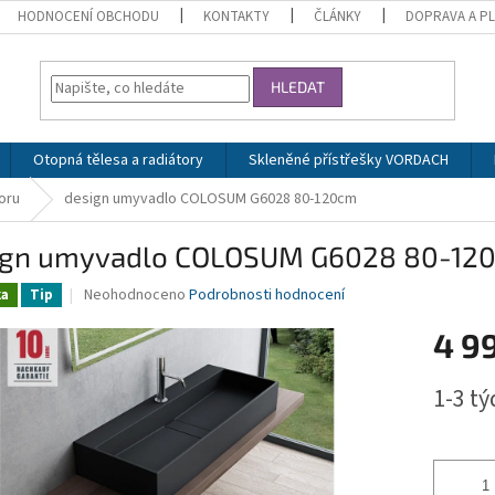
HODNOCENÍ OBCHODU
KONTAKTY
ČLÁNKY
DOPRAVA A P
HLEDAT
Otopná tělesa a radiátory
Skleněné přístřešky VORDACH
oru
design umyvadlo COLOSUM G6028 80-120cm
ign umyvadlo COLOSUM G6028 80-12
Průměrné
Neohodnoceno
Podrobnosti hodnocení
ka
Tip
hodnocení
produktu
4 9
je
0,0
Měrná
1-3 t
z
cena:
5
hvězdiček.