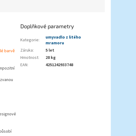
Doplňkové parametry
umyvadlo z litého
Kategorie
:
mramoru
Záruka
:
5 let
lé barvě
Hmotnost
:
28 kg
EAN
:
4251242933748
mpozitní
 zvanou
designové
 působí