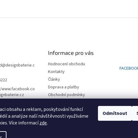
Informace pro vás
Hodnocení obchodu
d
@
designbaterie.c
FACEBOO
Kontakty
Články
6222
Doprava a platby
//www.facebook.co
gnbaterie.cz
Obchodní podmínky
Podmínky ochrany osobních
údajů
aci obsahu a reklam, poskytování funkcí
Odmítnout
édií a analýze naší návštěvnosti využíváme
SLEVA na první nákup 500 kč
ies. Více informací
zde
.