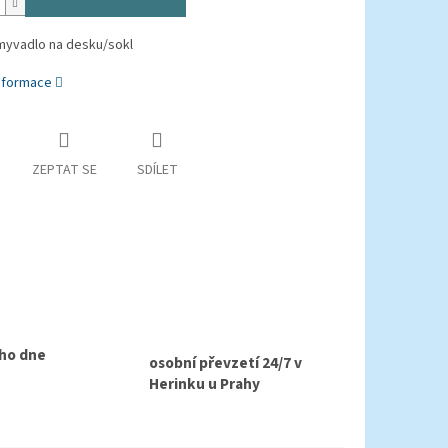
myvadlo na desku/sokl
informace
ZEPTAT SE
SDÍLET
ho dne
osobní převzetí 24/7 v
Herinku u Prahy