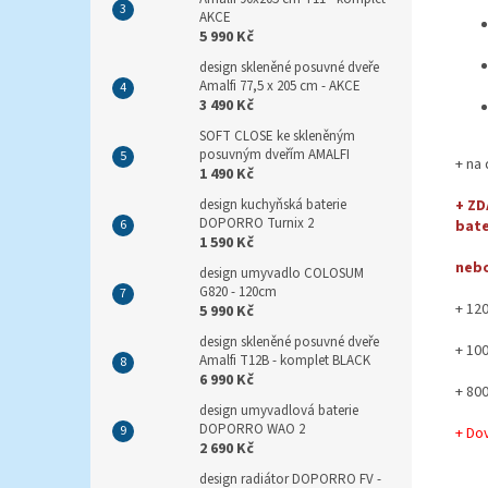
AKCE
5 990 Kč
design skleněné posuvné dveře
Amalfi 77,5 x 205 cm - AKCE
3 490 Kč
SOFT CLOSE ke skleněným
posuvným dveřím AMALFI
+ na
1 490 Kč
+ ZD
design kuchyňská baterie
DOPORRO Turnix 2
bate
1 590 Kč
nebo
design umyvadlo COLOSUM
G820 - 120cm
+ 12
5 990 Kč
design skleněné posuvné dveře
+ 10
Amalfi T12B - komplet BLACK
6 990 Kč
+ 80
design umyvadlová baterie
DOPORRO WAO 2
+ Do
2 690 Kč
design radiátor DOPORRO FV -