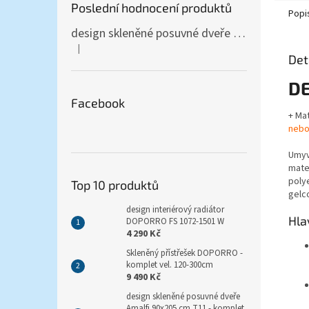
Poslední hodnocení produktů
Popi
design skleněné posuvné dveře Amalfi 90x205 cm T12 - komplet AKCE
|
Hodnocení produktu je 5 z 5 hvězdiček.
Det
DE
Facebook
+ Ma
nebo
Umyv
mate
poly
Top 10 produktů
gelco
design interiérový radiátor
Hla
DOPORRO FS 1072-1501 W
4 290 Kč
Skleněný přístřešek DOPORRO -
komplet vel. 120-300cm
9 490 Kč
design skleněné posuvné dveře
Amalfi 90x205 cm T11 - komplet