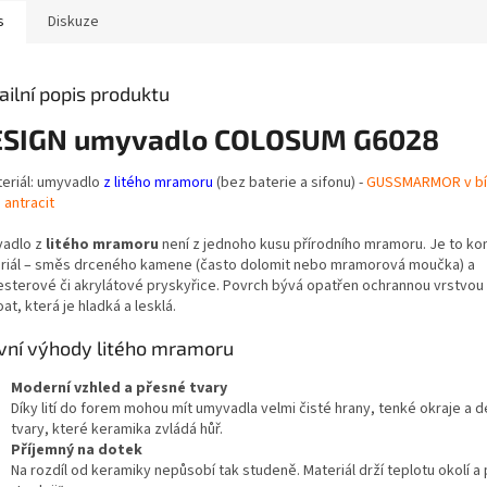
s
Diskuze
ailní popis produktu
SIGN umyvadlo COLOSUM G6028
teriál: umyvadlo
z litého mramoru
(bez baterie a sifonu) -
GUSSMARMOR v bí
 antracit
adlo z
litého mramoru
není z jednoho kusu přírodního mramoru. Je to ko
riál – směs drceného kamene (často dolomit nebo mramorová moučka) a
esterové či akrylátové pryskyřice. Povrch bývá opatřen ochrannou vrstvou
at, která je hladká a lesklá.
vní výhody litého mramoru
Moderní vzhled a přesné tvary
Díky lití do forem mohou mít umyvadla velmi čisté hrany, tenké okraje a 
tvary, které keramika zvládá hůř.
Příjemný na dotek
Na rozdíl od keramiky nepůsobí tak studeně. Materiál drží teplotu okolí a