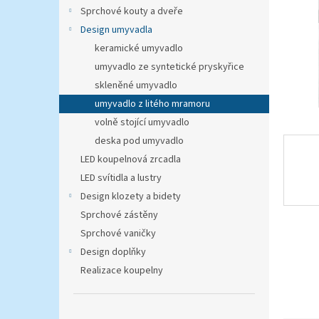
n
Sprchové kouty a dveře
e
Design umyvadla
l
keramické umyvadlo
umyvadlo ze syntetické pryskyřice
skleněné umyvadlo
umyvadlo z litého mramoru
volně stojící umyvadlo
deska pod umyvadlo
LED koupelnová zrcadla
LED svítidla a lustry
Design klozety a bidety
Sprchové zástěny
Sprchové vaničky
Design doplňky
Realizace koupelny