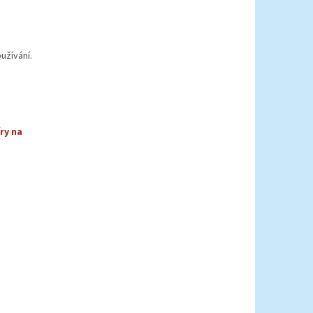
užívání.
ry na